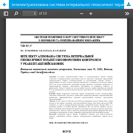
Інтелектуалізована система інтервальної гіпоксичної терапії з біозворотним контролем у реабілітації військових