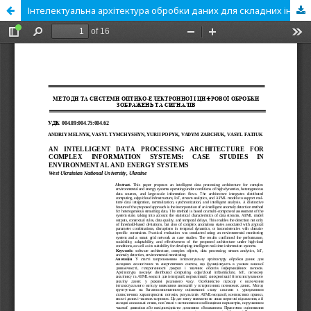
Інтелектуальна архітектура обробки даних для складних інформаційних систем: кейс-дослідження екологічних та енергетичних систем