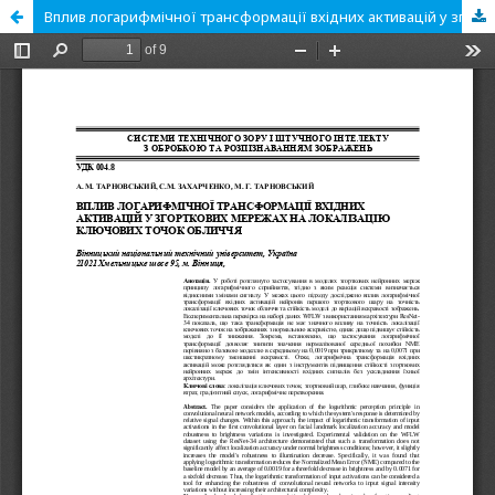
Вплив логарифмічної трансформації вхідних активацій у згорткових мережах на локалізацію ключових точок обличчя