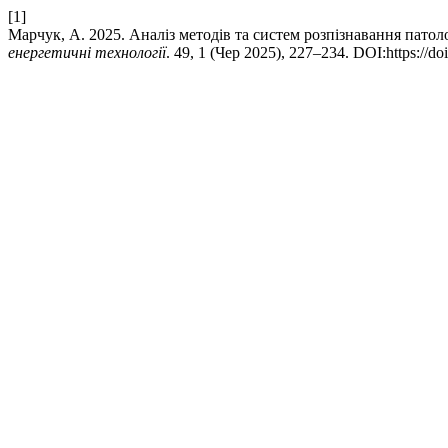
[1]
Марчук, А. 2025. Аналіз методів та систем розпізнавання патол
енергетичнi технологiї
. 49, 1 (Чер 2025), 227–234. DOI:https://d