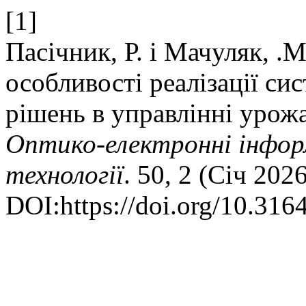
[1]
Пасічник, Р. і Мачуляк, .
особливості реалізації с
рішень в управлінні урож
Оптико-електроннi iнфор
технологiї
. 50, 2 (Січ 202
DOI:https://doi.org/10.31