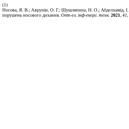
(1)
Носова, Я. В.; Аврунін, О. Г.; Шушляпина, Н. О.; Абделхамід, І
порушень носового дихання.
Опт-ел. інф-енерг. техн.
2021
,
41
,