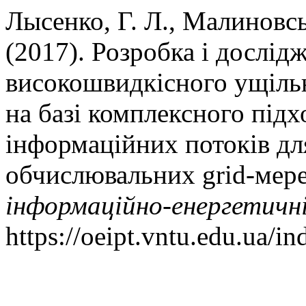
Лысенко, Г. Л., Малиновськ
(2017). Розробка і дослід
високошвидкісного ущіль
на базі комплексного під
інформаційних потоків дл
обчислювальних grid-мер
iнформацiйно-енергетичнi
https://oeipt.vntu.edu.ua/in