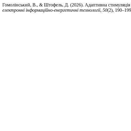
Гомолінський, В., & Штофель, Д. (2026). Адаптивна стимуляці
електроннi iнформацiйно-енергетичнi технологiї
,
50
(2), 190–199