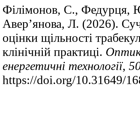
Філімонов, С., Федурця, 
Авер’янова, Л. (2026). Суч
оцінки щільності трабеку
клінічній практиці.
Оптик
енергетичнi технологiї
,
5
https://doi.org/10.31649/