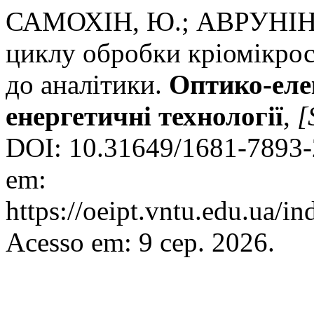
САМОХІН, Ю.; АВРУНІН, 
циклу обробки кріомікрос
до аналітики.
Оптико-еле
енергетичнi технологiї
,
[
DOI: 10.31649/1681-7893-
em:
https://oeipt.vntu.edu.ua/in
Acesso em: 9 сер. 2026.