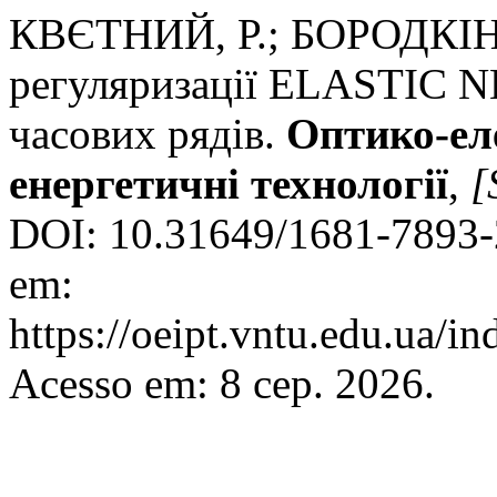
КВЄТНИЙ, Р.; БОРОДКІН,
регуляризації ELASTIC N
часових рядів.
Оптико-ел
енергетичнi технологiї
,
[
DOI: 10.31649/1681-7893-
em:
https://oeipt.vntu.edu.ua/in
Acesso em: 8 сер. 2026.