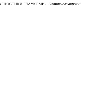
М ДІАГНОСТИКИ ГЛАУКОМИ».
Оптико-електроннi