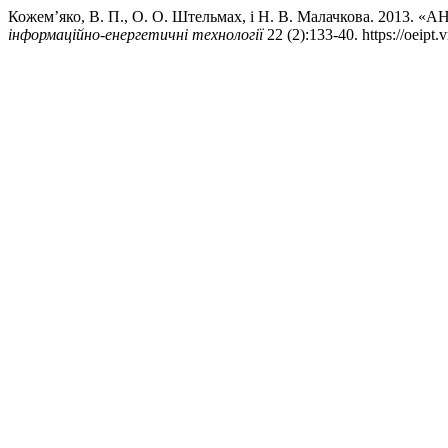
Кожем’яко, В. П., О. О. Штельмах, і Н. В. Малачкова
iнформацiйно-енергетичнi технологiї
22 (2):133-40. https://oeipt.