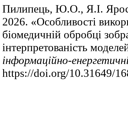
Пилипець, Ю.О., Я.І. Ярос
2026. «Особливості вик
біомедичній обробці зобр
інтерпретованість моделе
iнформацiйно-енергетичнi
https://doi.org/10.31649/