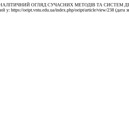
. (2013) «АНАЛІТИЧНИЙ ОГЛЯД СУЧАСНИХ МЕТОДІВ ТА СИСТ
ий у: https://oeipt.vntu.edu.ua/index.php/oeipt/article/view/238 (дат