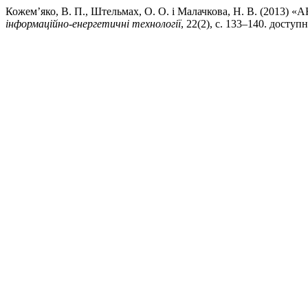
Кожем’яко, В. П., Штельмах, О. О. і Малачкова, Н. В
iнформацiйно-енергетичнi технологiї
, 22(2), с. 133–140. доступн