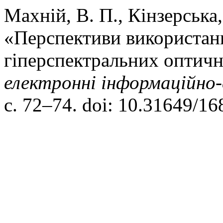
Махній, В. П., Кінзерська, 
«Перспективи використанн
гіперспектральних оптич
електроннi iнформацiйно-
с. 72–74. doi: 10.31649/1