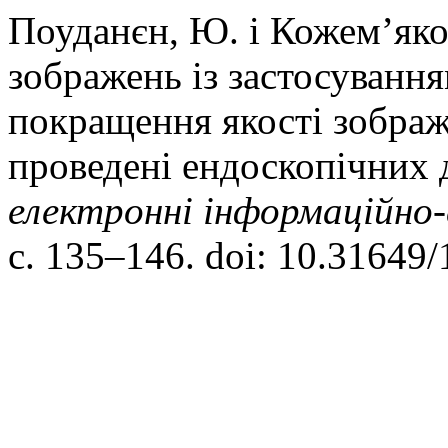
Поуданєн, Ю. і Кожемʼяко
зображень із застосуванн
покращення якості зображ
проведені ендоскопічних
електроннi iнформацiйно-
с. 135–146. doi: 10.31649