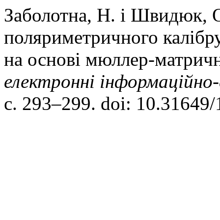
Заболотна, Н. і Швидюк, 
поляриметричного калібр
на основі мюллер-матрич
електроннi iнформацiйно-
с. 293–299. doi: 10.31649