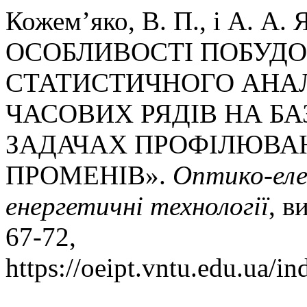
Кожем’яко, В. П., і А. 
ОСОБЛИВОСТІ ПОБУД
СТАТИСТИЧНОГО АНАЛ
ЧАСОВИХ РЯДІВ НА Б
ЗАДАЧАХ ПРОФІЛЮВА
ПРОМЕНІВ».
Оптико-еле
енергетичнi технологiї
, в
67-72,
https://oeipt.vntu.edu.ua/in