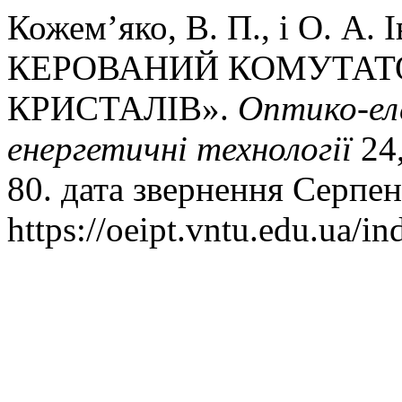
Кожем’яко, В. П., і О. А
КЕРОВАНИЙ КОМУТАТ
КРИСТАЛІВ».
Оптико-ел
енергетичнi технологiї
24,
80. дата звернення Серпен
https://oeipt.vntu.edu.ua/in