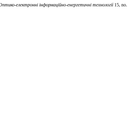
Оптико-електроннi iнформацiйно-енергетичнi технологiї
15, no.