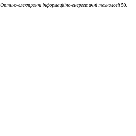
.
Оптико-електроннi iнформацiйно-енергетичнi технологiї
50,