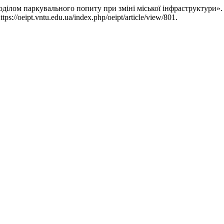
поділом паркувального попиту при зміні міської інфраструктури»
s://oeipt.vntu.edu.ua/index.php/oeipt/article/view/801.