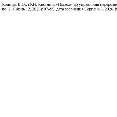
Копиця, В.О., і Р.Н. Квєтний. «Підходи до управління перероз
no. 2 (Січень 12, 2026): 87–95. дата звернення Серпень 8, 2026. http