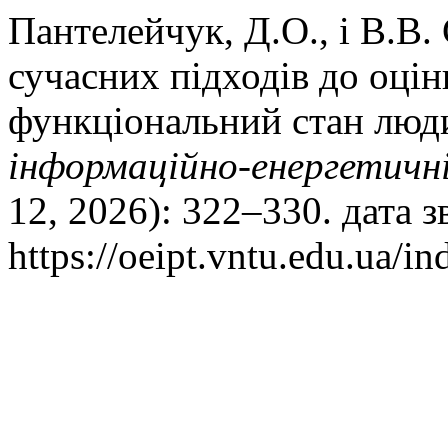
Пантелейчук, Д.О., і В.В
сучасних підходів до оці
функціональний стан люд
iнформацiйно-енергетичнi
12, 2026): 322–330. дата 
https://oeipt.vntu.edu.ua/in