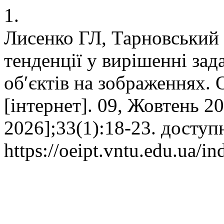
1.
Лисенко ГЛ, Тарновський
тенденції у вирішенні зад
об′єктів на зображеннях. О
[інтернет]. 09, Жовтень 20
2026];33(1):18-23. доступ
https://oeipt.vntu.edu.ua/in