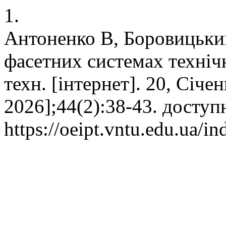
1.
Антоненко В, Боровицький
фасетних системах технічн
техн. [інтернет]. 20, Січе
2026];44(2):38-43. доступ
https://oeipt.vntu.edu.ua/in