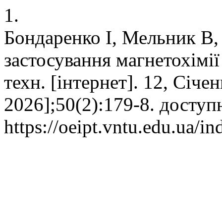
1.
Бондаренко І, Мельник В,
застосування магнетохімії
техн. [інтернет]. 12, Січе
2026];50(2):179-8. доступ
https://oeipt.vntu.edu.ua/in