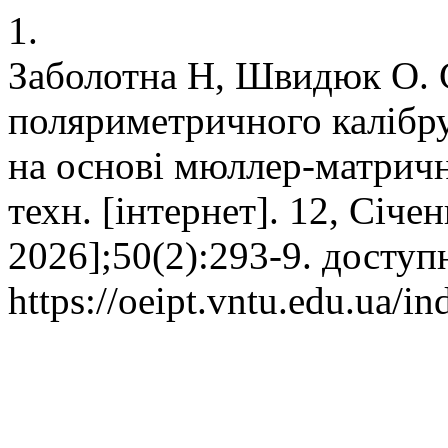
1.
Заболотна Н, Швидюк О. 
поляриметричного калібр
на основі мюллер-матрично
техн. [інтернет]. 12, Січе
2026];50(2):293-9. доступ
https://oeipt.vntu.edu.ua/in