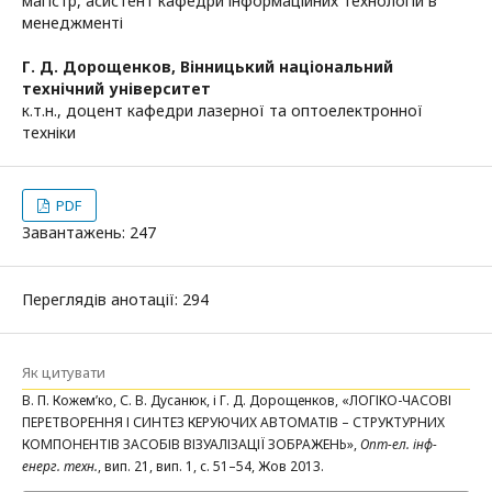
магістр, асистент кафедри інформаційних технологій в
менеджменті
Г. Д. Дорощенков,
Вінницький національний
технічний університет
к.т.н., доцент кафедри лазерної та оптоелектронної
техніки
PDF
Завантажень: 247
Переглядів анотації: 294
Як цитувати
В. П. Кожем’ко, С. В. Дусанюк, і Г. Д. Дорощенков, «ЛОГІКО-ЧАСОВІ
ПЕРЕТВОРЕННЯ І СИНТЕЗ КЕРУЮЧИХ АВТОМАТІВ – СТРУКТУРНИХ
КОМПОНЕНТІВ ЗАСОБІВ ВІЗУАЛІЗАЦІЇ ЗОБРАЖЕНЬ»,
Опт-ел. інф-
енерг. техн.
, вип. 21, вип. 1, с. 51–54, Жов 2013.