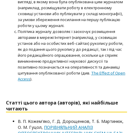
вигляді, в якому вона була опублікована цим журналом
(наприклад, розміщувати роботу в електронному
сховищі установи або публікувати у складі монографії),
за умови збереження посилання на першу публікацію
роботи у цьому журналі.
Політика журналу дозволяє і заохочує розміщення
авторами в мережі Інтернет (наприклад, у сховищах
установ або на особистих веб-сайтах) рукопису роботи,
як до подання цього рукопису до редакції, так і під час
його редакційного опрацювання, оскільки це сприяє
виникненню продуктивної наукової дискусії та
позитивно позначається на оперативності та динаміці
цитування опублікованої роботи (див.
The Effect of Open
Access
).
Статті цього автора (авторів), які найбільше
читають
В. П. Кожем'яко, Г. Д. Дорощенков, Т. Б. Мартинюк,
О. М. Гуцол,
ПОРІВНЯЛЬНИЙ АНАЛІЗ