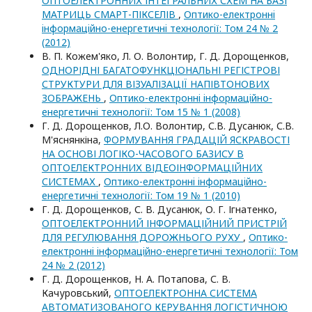
ОПТОЕЛЕКТРОННИХ ІНТЕГРАЛЬНИХ СХЕМ НА БАЗІ
МАТРИЦЬ СМАРТ-ПІКСЕЛІВ
,
Оптико-електроннi
iнформацiйно-енергетичнi технологiї: Том 24 № 2
(2012)
В. П. Кожем'яко, Л. О. Волонтир, Г. Д. Дорощенков,
ОДНОРІДНІ БАГАТОФУНКЦІОНАЛЬНІ РЕГІСТРОВІ
СТРУКТУРИ ДЛЯ ВІЗУАЛІЗАЦІЇ НАПІВТОНОВИХ
ЗОБРАЖЕНЬ
,
Оптико-електроннi iнформацiйно-
енергетичнi технологiї: Том 15 № 1 (2008)
Г. Д. Дорощенков, Л.О. Волонтир, С.В. Дусанюк, С.В.
М'яснянкіна,
ФОРМУВАННЯ ГРАДАЦІЙ ЯСКРАВОСТІ
НА ОСНОВІ ЛОГІКО-ЧАСОВОГО БАЗИСУ В
ОПТОЕЛЕКТРОННИХ ВІДЕОІНФОРМАЦІЙНИХ
СИСТЕМАХ
,
Оптико-електроннi iнформацiйно-
енергетичнi технологiї: Том 19 № 1 (2010)
Г. Д. Дорощенков, С. В. Дусанюк, О. Г. Ігнатенко,
ОПТОЕЛЕКТРОННИЙ ІНФОРМАЦІЙНИЙ ПРИСТРІЙ
ДЛЯ РЕГУЛЮВАННЯ ДОРОЖНЬОГО РУХУ
,
Оптико-
електроннi iнформацiйно-енергетичнi технологiї: Том
24 № 2 (2012)
Г. Д. Дорощенков, Н. А. Потапова, С. В.
Качуровський,
ОПТОЕЛЕКТРОННА СИСТЕМА
АВТОМАТИЗОВАНОГО КЕРУВАННЯ ЛОГІСТИЧНОЮ