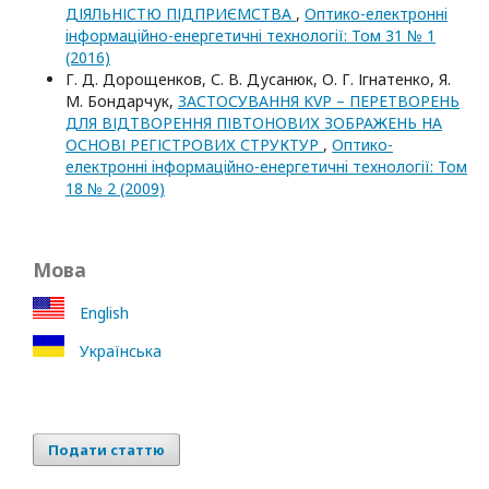
ДІЯЛЬНІСТЮ ПІДПРИЄМСТВА
,
Оптико-електроннi
iнформацiйно-енергетичнi технологiї: Том 31 № 1
(2016)
Г. Д. Дорощенков, С. В. Дусанюк, О. Г. Ігнатенко, Я.
М. Бондарчук,
ЗАСТОСУВАННЯ KVP – ПЕРЕТВОРЕНЬ
ДЛЯ ВІДТВОРЕННЯ ПІВТОНОВИХ ЗОБРАЖЕНЬ НА
ОСНОВІ РЕГІСТРОВИХ СТРУКТУР
,
Оптико-
електроннi iнформацiйно-енергетичнi технологiї: Том
18 № 2 (2009)
Мова
English
Українська
Подати статтю