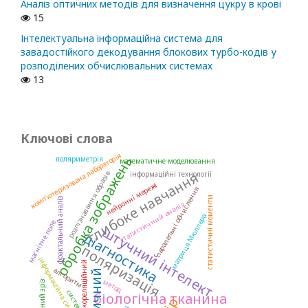
Аналіз оптичних методів для визначення цукру в крові
15
Інтелектуальна інформаційна система для
завадостійкого декодування блокових турбо-кодів у
розподілених обчислювальних системах
13
Ключові слова
комп’ютеризована лабораторія
обробка зображень
поляриметрія
математичне моделювання
глибоке навчання
розпізнавання образів
інформаційні технології
нейронні мережі
паралельні обчислення
статистичні моменти
фрактальний аналіз
статистичний аналіз
матриця Мюллера
магнітне поле
штучний інтелект
діагностика
поляризація
інформаційна система
кореляційний
алгоритм
метод
система
біологічна тканина