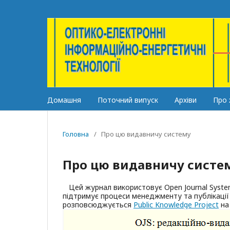
Домашня
Поточний випуск
Архіви
Про
Головна
/
Про цю видавничу систему
Про цю видавничу систе
Цей журнал використовує Open Journal System
підтримує процеси менеджменту та публікації
розповсюджується
Public Knowledge Project
на 