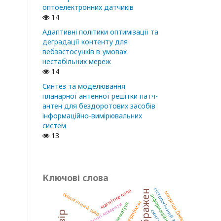
оптоелектронних датчиків
14
Адаптивні політики оптимізації та
деградації контенту для
вебзастосунків в умовах
нестабільних мереж
14
Синтез та моделювання
планарної антенної решітки патч-
антен для бездоротових засобів
інформаційно-вимірювальних
систем
13
Ключові слова
гістологічний зріз
магнітне поле
матриця Джонса
біологічний шар
інформаційна система
фотоприймач
статистичні моменти
поляриметрія