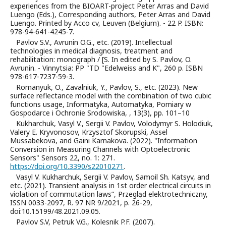
experiences from the BIOART-project Peter Arras and David
Luengo (Eds.), Corresponding authors, Peter Arras and David
Luengo. Printed by Acco cv, Leuven (Belgium). - 22 P. ISBN:
978-94-641-4245-7.
Pavlov S.V., Avrunin O.G., etc. (2019). Intellectual
technologies in medical diagnosis, treatment and
rehabilitation: monograph / [S. In edited by S. Pavlov, O.
Avrunin. - Vinnytsia: PP "TD "Edelweiss and K", 260 p. ISBN
978-617-7237-59-3.
Romanyuk, O., Zavalniuk, Y., Pavlov, S., etc. (2023). New
surface reflectance model with the combination of two cubic
functions usage, Informatyka, Automatyka, Pomiary w
Gospodarce i Ochronie Srodowiska, , 13(3), pp. 101–10
Kukharchuk, Vasyl V., Sergii V. Pavlov, Volodymyr S. Holodiuk,
Valery E. Kryvonosov, Krzysztof Skorupski, Assel
Mussabekova, and Gaini Karnakova. (2022). "Information
Conversion in Measuring Channels with Optoelectronic
Sensors" Sensors 22, no. 1: 271.
https://doi.org/10.3390/s22010271
.
Vasyl V. Kukharchuk, Sergii V. Pavlov, Samoil Sh. Katsyv, and
etc. (2021). Transient analysis in 1st order electrical circuits in
violation of commutation laws”, Przegląd elektrotechniczny,
ISSN 0033-2097, R. 97 NR 9/2021, p. 26-29,
doi:10.15199/48.2021.09.05.
Pavlov S.V, Petruk V.G., Kolesnik P.F. (2007).