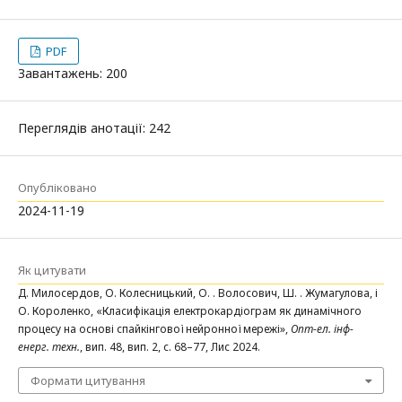
PDF
Завантажень: 200
Переглядів анотації: 242
Опубліковано
2024-11-19
Як цитувати
Д. Милосердов, О. Колесницький, О. . Волосович, Ш. . Жумагулова, і
О. Короленко, «Класифікація електрокардіограм як динамічного
процесу на основі спайкінгової нейронної мережі»,
Опт-ел. інф-
енерг. техн.
, вип. 48, вип. 2, с. 68–77, Лис 2024.
Формати цитування