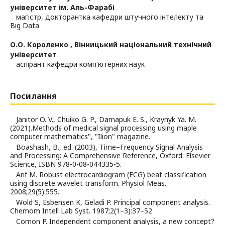
університет ім. Аль-Фарабі
магістр, докторантка кафедри штучного інтелекту та
Big Data
О.О. Короленко ,
Вінницький національний технічний
університет
аспірант кафедри комп'ютерних наук
Посилання
Janitor O. V., Chuiko G. P., Darnapuk E. S., Kraynyk Ya. M.
(2021).Methods of medical signal processing using maple
computer mathematics", "Ilion" magazine.
Boashash, B., ed. (2003), Time–Frequency Signal Analysis
and Processing: A Comprehensive Reference, Oxford: Elsevier
Science, ISBN 978-0-08-044335-5.
Arif M. Robust electrocardiogram (ECG) beat classification
using discrete wavelet transform. Physiol Meas.
2008;29(5):555.
Wold S, Esbensen K, Geladi P. Principal component analysis.
Chemom Intell Lab Syst. 1987;2(1–3):37–52
Comon P. Independent component analysis, a new concept?