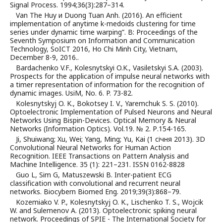
Signal Process. 1994;36(3):287–314.
Van The Huy и Duong Tuan Anh. (2016). An efficient
implementation of anytime k-medoids clustering for time
series under dynamic time warping”. В: Proceedings of the
Seventh Symposium on Information and Communication
Technology, SoICT 2016, Ho Chi Minh City, Vietnam,
December 8-9, 2016..
Bardachenko V.F., Kolesnytskyi O.K., Vasiletskyi S.A. (2003).
Prospects for the application of impulse neural networks with
a timer representation of information for the recognition of
dynamic images. UsiM, No. 6. P. 73-82.
Kolesnytskyj O. K., Bokotsey I. V., Yaremchuk S. S. (2010).
Optoelectronic Implementation of Pulsed Neurons and Neural
Networks Using Bispin-Devices. Optical Memory & Neural
Networks (Information Optics). Vol.19. № 2. Р.154-165.
Ji, Shuiwang; Xu, Wei; Yang, Ming; Yu, Kai (1 січня 2013). 3D
Convolutional Neural Networks for Human Action
Recognition. IEEE Transactions on Pattern Analysis and
Machine Intelligence. 35 (1): 221–231. ISSN 0162-8828
Guo L, Sim G, Matuszewski B. Inter-patient ECG
classification with convolutional and recurrent neural
networks. Biocybern Biomed Eng. 2019;39(3):868–79.
Kozemiako V. P., Kolesnytskyj O. K., Lischenko T. S., Wojcik
W. and Sulemenov A. (2013). Optoelectronic spiking neural
network. Proceedings of SPIE - The International Society for