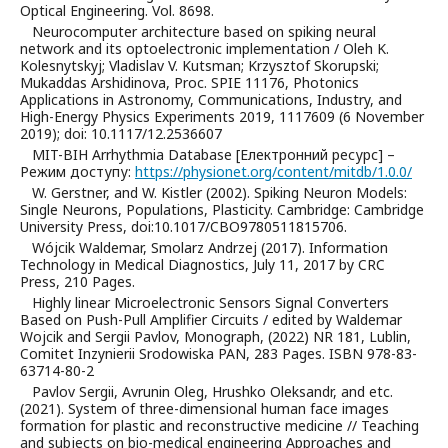
Optical Engineering. Vol. 8698.
Neurocomputer architecture based on spiking neural
network and its optoelectronic implementation / Oleh K.
Kolesnytskyj; Vladislav V. Kutsman; Krzysztof Skorupski;
Mukaddas Arshidinova, Proc. SPIE 11176, Photonics
Applications in Astronomy, Communications, Industry, and
High-Energy Physics Experiments 2019, 1117609 (6 November
2019); doi: 10.1117/12.2536607
MIT-BIH Arrhythmia Database [Електронний ресурс] –
Режим доступу:
https://physionet.org/content/mitdb/1.0.0/
W. Gerstner, and W. Kistler (2002). Spiking Neuron Models:
Single Neurons, Populations, Plasticity. Cambridge: Cambridge
University Press, doi:10.1017/CBO9780511815706.
Wójcik Waldemar, Smolarz Andrzej (2017). Information
Technology in Medical Diagnostics, July 11, 2017 by CRC
Press, 210 Pages.
Highly linear Microelectronic Sensors Signal Converters
Based on Push-Pull Amplifier Circuits / edited by Waldemar
Wojcik and Sergii Pavlov, Monograph, (2022) NR 181, Lublin,
Comitet Inzynierii Srodowiska PAN, 283 Pages. ISBN 978-83-
63714-80-2
Pavlov Sergii, Avrunin Oleg, Hrushko Oleksandr, and etc.
(2021). System of three-dimensional human face images
formation for plastic and reconstructive medicine // Teaching
and subjects on bio-medical engineering Approaches and