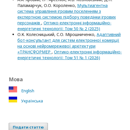
Паламарчук, О.О. Короленко,
Мультиагентна
система управління ігровим поселенням з
експертною системою підбору поведінки ігрових
персонажів
,
Оптико-електроннi iнформацiйно-
енергетичнi технологiї: Том 50 № 2 (2025)
О.К. Колесницький, С.О. Мірошниченко,
Адаптивний
бот-консультант для систем електронної комерції
на основі нейромережевої архітектури
«ТРАНСФОРМЕР
,
Оптико-електроннi iнформацiйно-
енергетичнi технологiї: Том 51 № 1 (2026)
Мова
English
Українська
Подати статтю