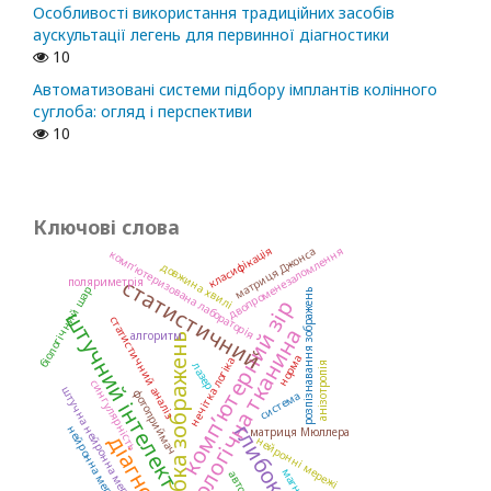
Особливості використання традиційних засобів
аускультації легень для первинної діагностики
10
Автоматизовані системи підбору імплантів колінного
суглоба: огляд і перспективи
10
Ключові слова
класифікація
двопроменезаломлення
матриця Джонса
комп’ютеризована лабораторія
довжина хвилі
статистичний
поляриметрія
біологічний шар
розпізнавання зображень
комп’ютерний зір
штучний інтелект
статистичний аналіз
біологічна тканина
алгоритм
обробка зображень
норма
нечітка логіка
лазер
анізотропія
сингулярність
штучна нейронна мережа
фотоприймач
система
нейронна мережа
матриця Мюллера
нейронні мережі