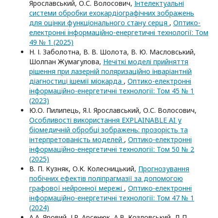
Ярославський, О.С. Волосович,
Інтелектуальні
системи обробки ехокардіографічних зображень
для оцінки функціонального стану серця
,
Оптико-
електроннi iнформацiйно-енергетичнi технологiї: Том
49 № 1 (2025)
Н. І. Заболотна, В. В. Шолота, В. Ю. Масловський,
Шолпан Жумагулова,
Нечіткі моделі прийняття
рішення при лазерній поляризаційно інваріантній
діагностиці ішемії міокарда
,
Оптико-електроннi
iнформацiйно-енергетичнi технологiї: Том 45 № 1
(2023)
Ю.О. Пилипець, Я.І. Ярославський, О.С. Волосович,
Особливості використання EXPLAINABLE AI у
біомедичній обробці зображень: прозорість та
інтерпретованість моделей
,
Оптико-електроннi
iнформацiйно-енергетичнi технологiї: Том 50 № 2
(2025)
В. П. Кузняк, О.К. Колесницький,
Прогнозування
побічних ефектів поліпрагмазії за допомогою
графової нейронної мережі
,
Оптико-електроннi
iнформацiйно-енергетичнi технологiї: Том 47 № 1
(2024)
А.А. Яровий, І.Р. Арсенюк, А.В. Козловський, Д.П.