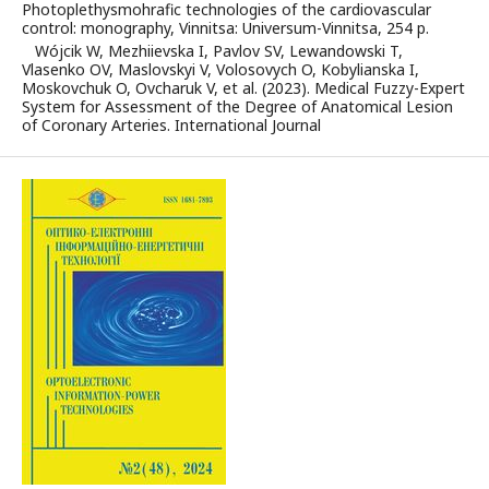
Photoplethysmohrafic technologies of the cardiovascular
control: monography, Vinnitsa: Universum-Vinnitsa, 254 p.
Wójcik W, Mezhiievska I, Pavlov SV, Lewandowski T,
Vlasenko OV, Maslovskyi V, Volosovych O, Kobylianska I,
Moskovchuk O, Ovcharuk V, et al. (2023). Medical Fuzzy-Expert
System for Assessment of the Degree of Anatomical Lesion
of Coronary Arteries. International Journal