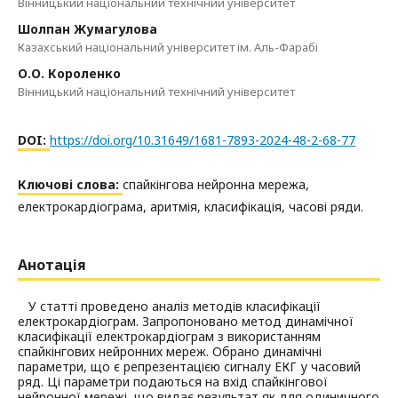
Вінницький національний технічний університет
Шолпан Жумагулова
Казахський національний університет ім. Аль-Фарабі
О.О. Короленко
Вінницький національний технічний університет
DOI:
https://doi.org/10.31649/1681-7893-2024-48-2-68-77
Ключові слова:
спайкінгова нейронна мережа,
електрокардіограма, аритмія, класифікація, часові ряди.
Анотація
У статті проведено аналіз методів класифікації
електрокардіограм. Запропоновано метод динамічної
класифікації електрокардіограм з використанням
спайкінгових нейронних мереж. Обрано динамічні
параметри, що є репрезентацією сигналу ЕКГ у часовий
ряд. Ці параметри подаються на вхід спайкінгової
нейронної мережі, що видає результат як для одиничного