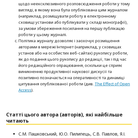
щодо неексклюзивного розповсюдження роботи у тому
вигляді, в якому вона була опублікована цим журналом
(наприклад, розміщувати роботу в електронному
сховищі установи або публікувати у складі монографії),
за умови збереження посилання на першу публікацію
роботи у цьому журналі.
Політика журналу дозволяє і заохочує розміщення
авторами в мережі Інтернет (наприклад, у сховищах
установ або на особистих веб-сайтах) рукопису роботи,
як до подання цього рукопису до редакції, так і під час
його редакційного опрацювання, оскільки це сприяє
виникненню продуктивної наукової дискусії та
позитивно позначається на оперативності та динаміці
цитування опублікованої роботи (див.
The Effect of Open
Access
).
Статті цього автора (авторів), які найбільше
читають
С.М. Пашковський, Ю.О. Пилипець, С.В. Павлов, Я.І.