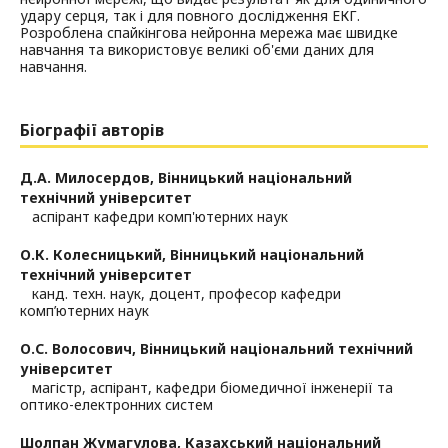
удару серця, так і для повного дослідження ЕКГ.
Розроблена спайкінгова нейронна мережа має швидке
навчання та використовує великі об'єми даних для
навчання.
Біографії авторів
Д.А. Милосердов,
Вінницький національний
технічний університет
аспірант кафедри комп'ютерних наук
О.К. Колесницький,
Вінницький національний
технічний університет
канд. техн. наук, доцент, професор кафедри
комп’ютерних наук
О.С. Волосович,
Вінницький національний технічний
університет
магістр, аспірант, кафедри біомедичної інженерії та
оптико-електронних систем
Шолпан Жумагулова,
Казахський національний