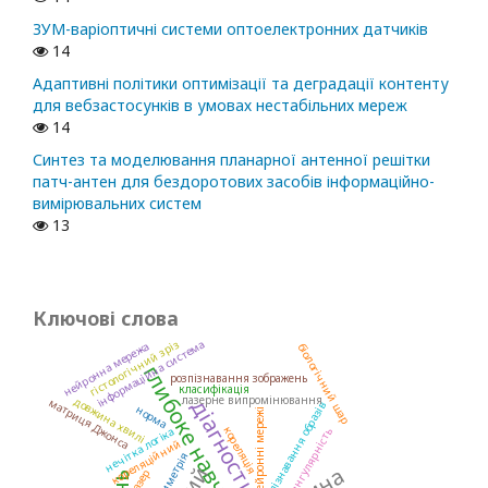
ЗУМ-варіоптичні системи оптоелектронних датчиків
14
Адаптивні політики оптимізації та деградації контенту
для вебзастосунків в умовах нестабільних мереж
14
Синтез та моделювання планарної антенної решітки
патч-антен для бездоротових засобів інформаційно-
вимірювальних систем
13
Ключові слова
гістологічний зріз
інформаційна система
нейронна мережа
біологічний шар
глибоке навчання
розпізнавання зображень
класифікація
лазерне випромінювання
довжина хвилі
матриця Джонса
діагностика
розпізнавання образів
норма
нейронні мережі
кореляція
нечітка логіка
сингулярність
кореляційний
поляриметрія
лазер