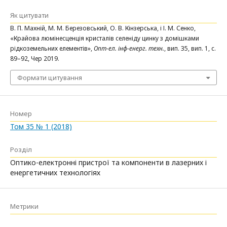
Як цитувати
В. П. Махній, М. М. Березовський, О. В. Кінзерська, і І. М. Сенко,
«Крайова люмінесценція кристалів селеніду цинку з домішками
рідкоземельних елементів»,
Опт-ел. інф-енерг. техн.
, вип. 35, вип. 1, с.
89–92, Чер 2019.
Формати цитування
Номер
Том 35 № 1 (2018)
Розділ
Оптико-електронні пристрої та компоненти в лазерних і
енергетичних технологіях
Метрики