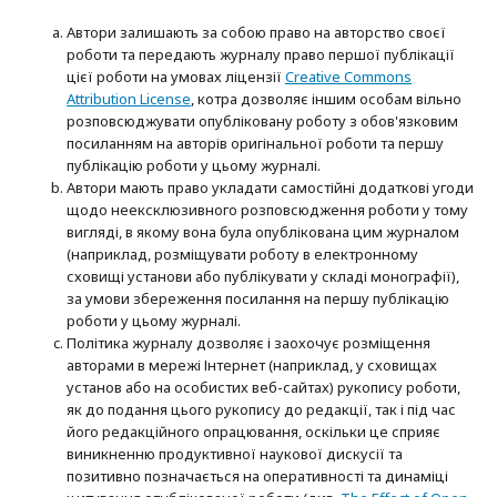
Автори залишають за собою право на авторство своєї
роботи та передають журналу право першої публікації
цієї роботи на умовах ліцензії
Creative Commons
Attribution License
, котра дозволяє іншим особам вільно
розповсюджувати опубліковану роботу з обов'язковим
посиланням на авторів оригінальної роботи та першу
публікацію роботи у цьому журналі.
Автори мають право укладати самостійні додаткові угоди
щодо неексклюзивного розповсюдження роботи у тому
вигляді, в якому вона була опублікована цим журналом
(наприклад, розміщувати роботу в електронному
сховищі установи або публікувати у складі монографії),
за умови збереження посилання на першу публікацію
роботи у цьому журналі.
Політика журналу дозволяє і заохочує розміщення
авторами в мережі Інтернет (наприклад, у сховищах
установ або на особистих веб-сайтах) рукопису роботи,
як до подання цього рукопису до редакції, так і під час
його редакційного опрацювання, оскільки це сприяє
виникненню продуктивної наукової дискусії та
позитивно позначається на оперативності та динаміці