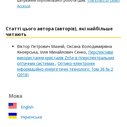
цитування опублікованої роботи (див.
The Effect of Open
Access
).
Статті цього автора (авторів), які найбільше
читають
Віктор Петрович Махній, Оксана Володимирівна
Кінзерська, Ілля Михайлович Сенко,
Перспективи
використання кристалів ZnSe в гіперспектральних
оптичних системах
,
Оптико-електроннi
iнформацiйно-енергетичнi технологiї: Том 36 № 2
(2018)
Мова
English
Українська