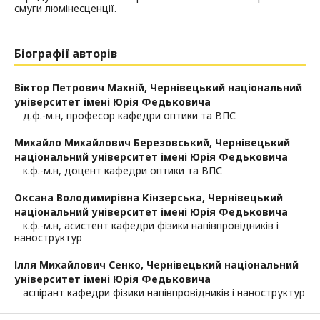
смуги люмінесценції.
Біографії авторів
Віктор Петрович Махній,
Чернівецький національний
університет імені Юрія Федьковича
д.ф.-м.н, професор кафедри оптики та ВПС
Михайло Михайлович Березовський,
Чернівецький
національний університет імені Юрія Федьковича
к.ф.-м.н, доцент кафедри оптики та ВПС
Оксана Володимирівна Кінзерська,
Чернівецький
національний університет імені Юрія Федьковича
к.ф.-м.н, асистент кафедри фізики напівпровідників і
наноструктур
Ілля Михайлович Сенко,
Чернівецький національний
університет імені Юрія Федьковича
аспірант кафедри фізики напівпровідників і наноструктур