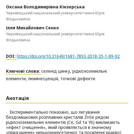
Оксана Володимирівна Кінзерська
Чернівецький національний університет імені Юрія
Федьковича
Ілля Михайлович Сенко
Чернівецький національний університет імені Юрія
Федьковича
DOI:
https://doi.org/10.31649/1681-7893-2018-35-1-89-92
Ключові слова:
селенід цинку, рідкісноземельні
елементи, люмінесценція, точкові дефекти
Анотація
Експериментально показано, що легування
бездомішкових розплавних кристалів ZnSe рядом
рідкісноземельних елементів (Ce, Gd та Yb) викликають
«ефект очищення», який проявляється в значному
«придушенні» низькоенергетичної та посиленні краєвої