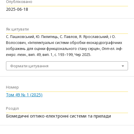
Опубліковано
2025-06-18
Як цитувати
С. Пашковський, Ю. Пилипець, С. Павлов, Я. Ярославський, і О.
Волосович, «Інтелектуальні системи обробки ехокардіографічних
зображень для оцінки функціонального стану серця»,
Опт-ел. інф-
енерг. техн.
, вип. 49, вип. 1, с. 193–199, Чер 2025.
Формати цитування
Номер
Том 49 № 1 (2025)
Розділ
Біомедичні оптико-електронні системи та прилади