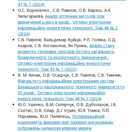
47 № 1 (2024)
О.С. Корніленко , С.В. Павлов, О.В. Карась, А.К.
Зильгараєва,
Аналіз оптичних методів для
визначення цукру в крові
,
Оптико-електроннi
iнформацiйно-енергетичнi технологiї: Том 48 № 2
(2024)
С.В. Павлов, Вальдемар Вуйцік, Р.Л. Голяка, О.Д.
Азаров, С.В. Богомолов, Ян Лунінь,
Аналіз стану
розвитку теплових сенсорів потоку загального,
біомедичного та екологічного призначення
,
Оптико-електроннi iнформацiйно-енергетичнi
технологiї: Том 43 № 1 (2022)
В. М. Кичак, О.В. Осадчук, С.В. Павлов, С.В. Тимчик,
Факультету інформаційних електронних систем
Вінницького національного технічного університету
55 років
,
Оптико-електроннi iнформацiйно-
енергетичнi технологiї: Том 48 № 2 (2024)
Ю.О. Ушенко, В.М. Склярчук, О.В. Дуболазов, І.В.
Солтис, О.В. Олар, Д.І. Угрин, Ю.Я. Томка, Л.Й.
Підкамінь, Ю.О. Пилипець,
Поляризаційний
корелометр фазових мап лазерно-індукованих
зображень надмолекулярних мереж