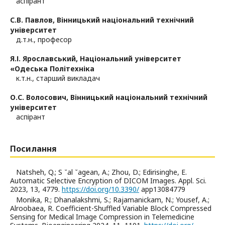
аспірант
С.В. Павлов,
Вінницький національний технічний
університет
д.т.н., професор
Я.І. Ярославський,
Національний університет
«Одеська Політехніка
к.т.н., старший викладач
О.С. Волосович,
Вінницький національний технічний
університет
аспірант
Посилання
Natsheh, Q.; S ˘al ˘agean, A.; Zhou, D.; Edirisinghe, E.
Automatic Selective Encryption of DICOM Images. Appl. Sci.
2023, 13, 4779.
https://doi.org/10.3390/
app13084779
Monika, R.; Dhanalakshmi, S.; Rajamanickam, N.; Yousef, A.;
Alroobaea, R. Coefficient-Shuffled Variable Block Compressed
Sensing for Medical Image Compression in Telemedicine