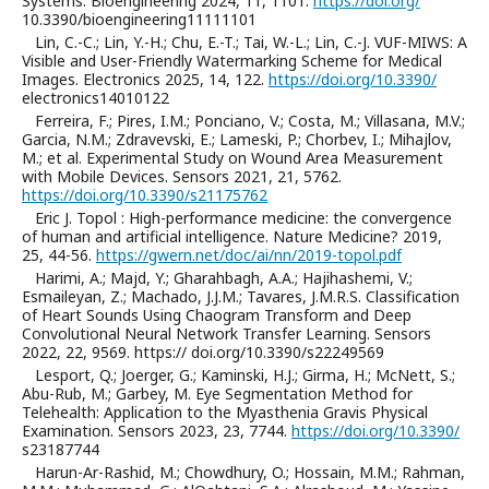
Systems. Bioengineering 2024, 11, 1101.
https://doi.org/
10.3390/bioengineering11111101
Lin, C.-C.; Lin, Y.-H.; Chu, E.-T.; Tai, W.-L.; Lin, C.-J. VUF-MIWS: A
Visible and User-Friendly Watermarking Scheme for Medical
Images. Electronics 2025, 14, 122.
https://doi.org/10.3390/
electronics14010122
Ferreira, F.; Pires, I.M.; Ponciano, V.; Costa, M.; Villasana, M.V.;
Garcia, N.M.; Zdravevski, E.; Lameski, P.; Chorbev, I.; Mihajlov,
M.; et al. Experimental Study on Wound Area Measurement
with Mobile Devices. Sensors 2021, 21, 5762.
https://doi.org/10.3390/s21175762
Eric J. Topol : High-performance medicine: the convergence
of human and artificial intelligence. Nature Medicine? 2019,
25, 44-56.
https://gwern.net/doc/ai/nn/2019-topol.pdf
Harimi, A.; Majd, Y.; Gharahbagh, A.A.; Hajihashemi, V.;
Esmaileyan, Z.; Machado, J.J.M.; Tavares, J.M.R.S. Classification
of Heart Sounds Using Chaogram Transform and Deep
Convolutional Neural Network Transfer Learning. Sensors
2022, 22, 9569. https:// doi.org/10.3390/s22249569
Lesport, Q.; Joerger, G.; Kaminski, H.J.; Girma, H.; McNett, S.;
Abu-Rub, M.; Garbey, M. Eye Segmentation Method for
Telehealth: Application to the Myasthenia Gravis Physical
Examination. Sensors 2023, 23, 7744.
https://doi.org/10.3390/
s23187744
Harun-Ar-Rashid, M.; Chowdhury, O.; Hossain, M.M.; Rahman,