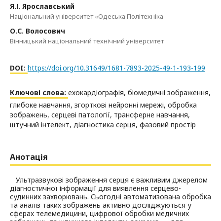
Я.І. Ярославський
Національний університет «Одеська Політехніка
О.С. Волосович
Вінницький національний технічний університет
DOI:
https://doi.org/10.31649/1681-7893-2025-49-1-193-199
Ключові слова:
ехокардіографія, біомедичні зображення,
глибоке навчання, згорткові нейронні мережі, обробка
зображень, серцеві патології, трансферне навчання,
штучний інтелект, діагностика серця, фазовий простір
Анотація
Ультразвукові зображення серця є важливим джерелом
діагностичної інформації для виявлення серцево-
судинних захворювань. Сьогодні автоматизована обробка
та аналіз таких зображень активно досліджуються у
сферах телемедицини, цифрової обробки медичних