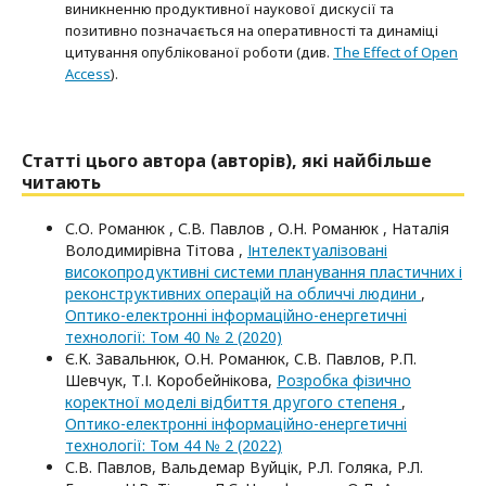
виникненню продуктивної наукової дискусії та
позитивно позначається на оперативності та динаміці
цитування опублікованої роботи (див.
The Effect of Open
Access
).
Статті цього автора (авторів), які найбільше
читають
С.О. Романюк , С.В. Павлов , О.Н. Романюк , Наталія
Володимирівна Тітова ,
Інтелектуалізовані
високопродуктивні системи планування пластичних і
реконструктивних операцій на обличчі людини
,
Оптико-електроннi iнформацiйно-енергетичнi
технологiї: Том 40 № 2 (2020)
Є.К. Завальнюк, О.Н. Романюк, С.В. Павлов, Р.П.
Шевчук, Т.І. Коробейнікова,
Розробка фізично
коректної моделі відбиття другого степеня
,
Оптико-електроннi iнформацiйно-енергетичнi
технологiї: Том 44 № 2 (2022)
С.В. Павлов, Вальдемар Вуйцік, Р.Л. Голяка, Р.Л.