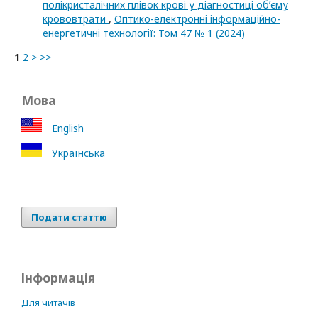
полікристалічних плівок крові у діагностиці об’єму
крововтрати
,
Оптико-електроннi iнформацiйно-
енергетичнi технологiї: Том 47 № 1 (2024)
1
2
>
>>
Мова
English
Українська
Подати статтю
Інформація
Для читачів