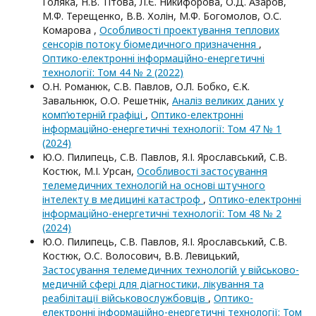
Голяка, Н.В. Тітова, Л.Є. Никифорова, О.Д. Азаров,
М.Ф. Терещенко, В.В. Холін, М.Ф. Богомолов, О.С.
Комарова ,
Особливості проектування теплових
сенсорів потоку біомедичного призначення
,
Оптико-електроннi iнформацiйно-енергетичнi
технологiї: Том 44 № 2 (2022)
О.Н. Романюк, С.В. Павлов, О.Л. Бобко, Є.К.
Завальнюк, О.О. Решетнік,
Аналіз великих даних у
комп’ютерній графіці
,
Оптико-електроннi
iнформацiйно-енергетичнi технологiї: Том 47 № 1
(2024)
Ю.О. Пилипець, С.В. Павлов, Я.І. Ярославський, С.В.
Костюк, М.І. Урсан,
Особливості застосування
телемедичних технологій на основі штучного
інтелекту в медицині катастроф
,
Оптико-електроннi
iнформацiйно-енергетичнi технологiї: Том 48 № 2
(2024)
Ю.О. Пилипець, С.В. Павлов, Я.І. Ярославський, С.В.
Костюк, О.C. Волосович, В.В. Левицький,
Застосування телемедичних технологій у військово-
медичній сфері для діагностики, лікування та
реабілітації військовослужбовців
,
Оптико-
електроннi iнформацiйно-енергетичнi технологiї: Том