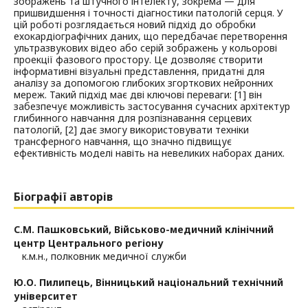
зображень та штучного інтелекту, зокрема — для
пришвидшення і точності діагностики патологій серця. У
цій роботі розглядається новий підхід до обробки
ехокардіографічних даних, що передбачає перетворення
ультразвукових відео або серій зображень у кольорові
проекції фазового простору. Це дозволяє створити
інформативні візуальні представлення, придатні для
аналізу за допомогою глибоких згорткових нейронних
мереж. Такий підхід має дві ключові переваги: [1] він
забезпечує можливість застосування сучасних архітектур
глибинного навчання для розпізнавання серцевих
патологій, [2] дає змогу використовувати техніки
трансферного навчання, що значно підвищує
ефективність моделі навіть на невеликих наборах даних.
Біографії авторів
С.М. Пашковський,
Військово-медичний клінічний
центр Центрального регіону
к.м.н., полковник медичної служби
Ю.О. Пилипець,
Вінницький національний технічний
університет