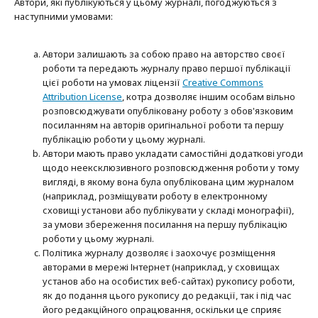
Автори, які публікуються у цьому журналі, погоджуються з
наступними умовами:
Автори залишають за собою право на авторство своєї
роботи та передають журналу право першої публікації
цієї роботи на умовах ліцензії
Creative Commons
Attribution License
, котра дозволяє іншим особам вільно
розповсюджувати опубліковану роботу з обов'язковим
посиланням на авторів оригінальної роботи та першу
публікацію роботи у цьому журналі.
Автори мають право укладати самостійні додаткові угоди
щодо неексклюзивного розповсюдження роботи у тому
вигляді, в якому вона була опублікована цим журналом
(наприклад, розміщувати роботу в електронному
сховищі установи або публікувати у складі монографії),
за умови збереження посилання на першу публікацію
роботи у цьому журналі.
Політика журналу дозволяє і заохочує розміщення
авторами в мережі Інтернет (наприклад, у сховищах
установ або на особистих веб-сайтах) рукопису роботи,
як до подання цього рукопису до редакції, так і під час
його редакційного опрацювання, оскільки це сприяє