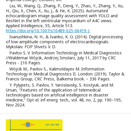
Liu, W., Wang, Q., Zhang, P., Deng, Y., Zhao, Y., Zhang, Y., Xu,
H., Qiu, X., Chen, X., Xu, J., & He, K. (2025). Automated
echocardiogram image quality assessment with YOLO and
ResNet in the left ventricular myocardium of A4C views.
Applied Intelligence, 55, Article 513.
https://doi.org/10.1007/s10489-025-06419-z
Ivanushkina, N. H., & Ivanko, K. O. (2014). Digital processing
of low-amplitude components of electrocardiosignals.
Mykolaiv: FOP Shvets V. D.
Pavlov S. V. Information Technology in Medical Diagnostics
//Waldemar Wójcik, Andrzej Smolarz, July 11, 2017 by CRC
Press - 210 Pages.
Wójcik W., Pavlov S., Kalimoldayev M. Information
Technology in Medical Diagnostics II. London: (2019). Taylor &
Francis Group, CRC Press, Balkema book. – 336 Pages.
Y. Pylypets, S. Pavlov, Y. Yaroslavsky, S. Kostyuk, and M.
Ursan, “Features of the application of telemedical
technologies based on artificial intelligence in disaster
medicine,” Opt-el. inf-energ. tech., vol. 48, no. 2, pp. 190–195,
Nov 2024.