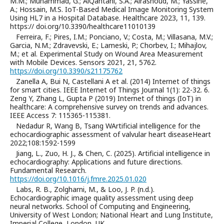
M.M.; Muhammad, G.; AlQahtani, S.A.; Alrashoud, M.; Yassine,
A.; Hossain, M.S. IoT-Based Medical Image Monitoring System
Using HL7 in a Hospital Database. Healthcare 2023, 11, 139.
https:// doi.org/10.3390/healthcare11010139
Ferreira, F.; Pires, I.M.; Ponciano, V.; Costa, M.; Villasana, M.V.;
Garcia, N.M.; Zdravevski, E.; Lameski, P.; Chorbev, I.; Mihajlov,
M.; et al. Experimental Study on Wound Area Measurement
with Mobile Devices. Sensors 2021, 21, 5762.
https://doi.org/10.3390/s21175762
Zanella A, Bui N, Castellani A et al. (2014) Internet of things
for smart cities. IEEE Internet of Things Journal 1(1): 22-32. 6.
Zeng Y, Zhang L, Gupta P (2019) Internet of things (IoT) in
healthcare: A comprehensive survey on trends and advances.
IEEE Access 7: 115365-115381.
Nedadur R, Wang B, Tsang WArtificial intelligence for the
echocardiographic assessment of valvular heart diseaseHeart
2022;108:1592-1599
Jiang, L., Zuo, H. J., & Chen, C. (2025). Artificial intelligence in
echocardiography: Applications and future directions.
Fundamental Research.
https://doi.org/10.1016/j.fmre.2025.01.020
Labs, R. B., Zolgharni, M., & Loo, J. P. (n.d.).
Echocardiographic image quality assessment using deep
neural networks. School of Computing and Engineering,
University of West London; National Heart and Lung Institute,
Imperial College, London, UK.