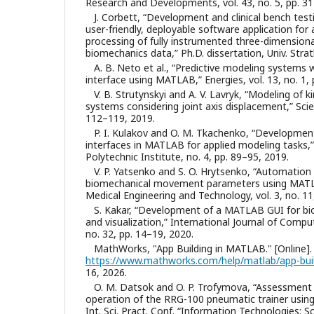
Research and Developments, vol. 43, no. 5, pp. 3
J. Corbett, “Development and clinical bench te
user-friendly, deployable software application fo
processing of fully instrumented three-dimensi
biomechanics data,” Ph.D. dissertation, Univ. Strat
A. B. Neto et al., “Predictive modeling systems w
interface using MATLAB,” Energies, vol. 13, no. 1, 
V. B. Strutynskyi and A. V. Lavryk, “Modeling of 
systems considering joint axis displacement,” Scien
112–119, 2019.
P. I. Kulakov and O. M. Tkachenko, “Development
interfaces in MATLAB for applied modeling tasks,” 
Polytechnic Institute, no. 4, pp. 89–95, 2019.
V. P. Yatsenko and S. O. Hrytsenko, “Automation
biomechanical movement parameters using MATLAB
Medical Engineering and Technology, vol. 3, no. 11
S. Kakar, “Development of a MATLAB GUI for bi
and visualization,” International Journal of Comput
no. 32, pp. 14–19, 2020.
MathWorks, "App Building in MATLAB." [Online]. 
https://www.mathworks.com/help/matlab/app-buil
16, 2026.
O. M. Datsok and O. P. Trofymova, “Assessment
operation of the RRG-100 pneumatic trainer usin
Int. Sci. Pract. Conf. “Information Technologies: S