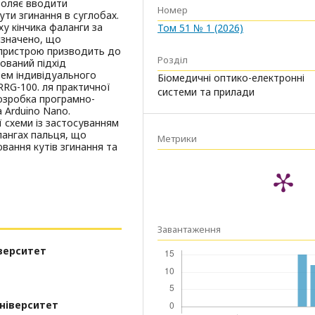
воляє вводити
Номер
ути згинання в суглобах.
ху кінчика фаланги за
Том 51 № 1 (2026)
изначено, що
й пристрою призводить до
Розділ
ований підхід
тем індивідуального
Біомедичні оптико-електронні
RG-100. ля практичної
системи та прилади
озробка програмно-
 Arduino Nano.
 схеми із застосуванням
лангах пальця, що
Метрики
вання кутів згинання та
Завантаження
верситет
університет