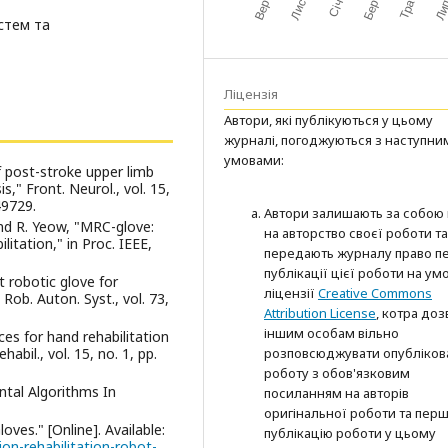
стем та
Ліцензія
Автори, які публікуються у цьому
журналі, погоджуються з наступни
умовами:
f post-stroke upper limb
s," Front. Neurol., vol. 15,
49729.
Автори залишають за собою
, and R. Yeow, "MRC-glove:
на авторство своєї роботи та
itation," in Proc. IEEE,
передають журналу право п
публікації цієї роботи на ум
t robotic glove for
ліцензії
Creative Commons
ob. Auton. Syst., vol. 73,
Attribution License
, котра до
іншим особам вільно
ces for hand rehabilitation
розповсюджувати опубліков
abil., vol. 15, no. 1, pp.
роботу з обов'язковим
ntal Algorithms In
посиланням на авторів
оригінальної роботи та пер
ves." [Online]. Available:
публікацію роботи у цьому
on-rehabilitation-robot-