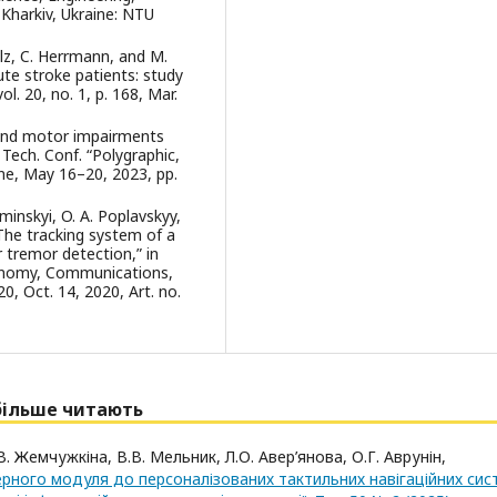
Kharkiv, Ukraine: NTU
olz, C. Herrmann, and M.
te stroke patients: study
ol. 20, no. 1, p. 168, Mar.
 hand motor impairments
i. Tech. Conf. “Polygraphic,
ne, May 16–20, 2023, pp.
uminskyi, O. A. Poplavskyy,
The tracking system of a
 tremor detection,” in
ronomy, Communications,
, Oct. 14, 2020, Art. no.
йбільше читають
В. Жемчужкіна, В.В. Мельник, Л.О. Авер’янова, О.Г. Аврунін,
рного модуля до персоналізованих тактильних навігаційних сис