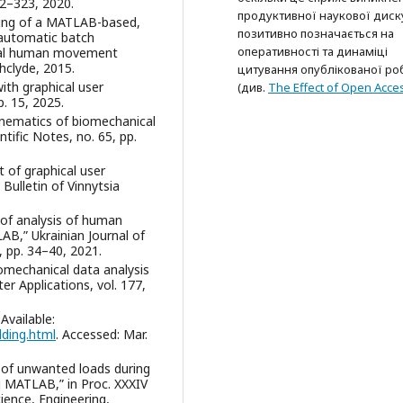
12–323, 2020.
продуктивної наукової диску
sting of a MATLAB-based,
позитивно позначається на
r automatic batch
оперативності та динаміці
onal human movement
hclyde, 2015.
цитування опублікованої ро
ith graphical user
(див.
The Effect of Open Acce
p. 15, 2025.
kinematics of biomechanical
tific Notes, no. 65, pp.
 of graphical user
Bulletin of Vinnytsia
 of analysis of human
,” Ukrainian Journal of
, pp. 34–40, 2021.
omechanical data analysis
er Applications, vol. 177,
Available:
ding.html
. Accessed: Mar.
 of unwanted loads during
g MATLAB,” in Proc. XXXIV
cience, Engineering,