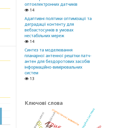
оптоелектронних датчиків
14
Адаптивні політики оптимізації та
деградації контенту для
вебзастосунків в умовах
нестабільних мереж
14
Синтез та моделювання
планарної антенної решітки патч-
антен для бездоротових засобів
інформаційно-вимірювальних
систем
13
Ключові слова
інформаційна система
статистичні моменти
кореляційний
довжина хвилі