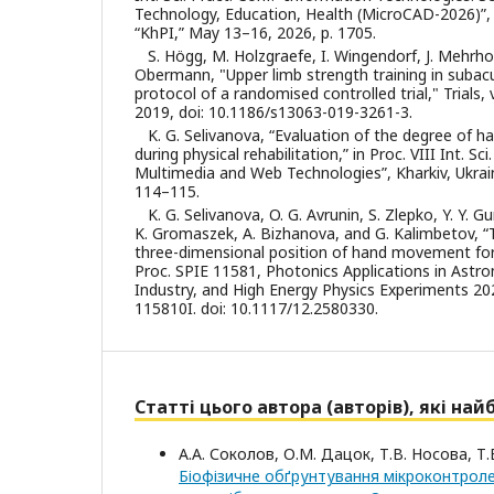
Technology, Education, Health (MicroCAD-2026)”, 
“KhPI,” May 13–16, 2026, p. 1705.
S. Högg, M. Holzgraefe, I. Wingendorf, J. Mehrh
Obermann, "Upper limb strength training in subacu
protocol of a randomised controlled trial," Trials, v
2019, doi: 10.1186/s13063-019-3261-3.
K. G. Selivanova, “Evaluation of the degree of
during physical rehabilitation,” in Proc. VIII Int. Sc
Multimedia and Web Technologies”, Kharkiv, Ukrai
114–115.
K. G. Selivanova, O. G. Avrunin, S. Zlepko, Y. Y. G
K. Gromaszek, A. Bizhanova, and G. Kalimbetov, “
three-dimensional position of hand movement for
Proc. SPIE 11581, Photonics Applications in Ast
Industry, and High Energy Physics Experiments 2020
115810I. doi: 10.1117/12.2580330.
Статті цього автора (авторів), які на
А.А. Соколов, О.М. Дацок, Т.В. Носова, Т.
Біофізичне обґрунтування мікроконтроле