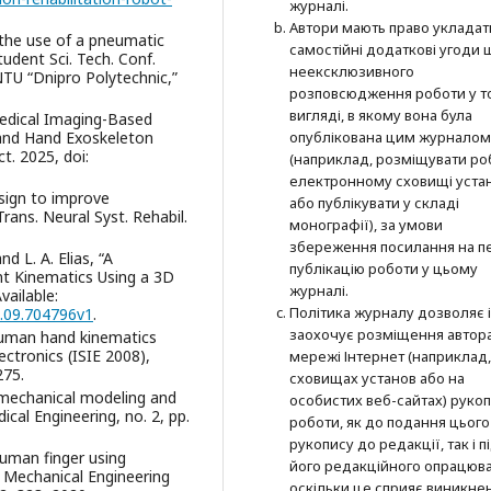
журналі.
Автори мають право укладат
 the use of a pneumatic
самостійні додаткові угоди
tudent Sci. Tech. Conf.
неексклюзивного
NTU “Dnipro Polytechnic,”
розповсюдження роботи у т
вигляді, в якому вона була
"Medical Imaging-Based
опублікована цим журналом
 and Hand Exoskeleton
ct. 2025, doi:
(наприклад, розміщувати ро
електронному сховищі уста
esign to improve
або публікувати у складі
ans. Neural Syst. Rehabil.
монографії), за умови
збереження посилання на п
and L. A. Elias, “A
публікацію роботи у цьому
nt Kinematics Using a 3D
журналі.
vailable:
Політика журналу дозволяє і
2.09.704796v1
.
заохочує розміщення автор
“Human hand kinematics
ectronics (ISIE 2008),
мережі Інтернет (наприклад,
275.
сховищах установ або на
omechanical modeling and
особистих веб-сайтах) руко
cal Engineering, no. 2, pp.
роботи, як до подання цього
рукопису до редакції, так і п
 human finger using
його редакційного опрацюва
 Mechanical Engineering
оскільки це сприяє виникне