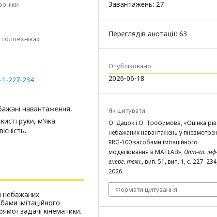
Завантажень: 27
роніки
Переглядів анотації: 63
 політехніка»
Опубліковано
2026-06-18
1-1-227-234
бажані навантаження,
Як цитувати
кисті руки, м'яка
О. Дацок і О. Трофимова, «Оцінка рі
існість.
небажаних навантажень у пневмотре
RRG-100 засобами імітаційного
моделювання в MATLAB»,
Опт-ел. інф
енерг. техн.
, вип. 51, вип. 1, с. 227–23
2026.
Формати цитування
ня небажаних
бами імітаційного
ямої задачі кінематики.