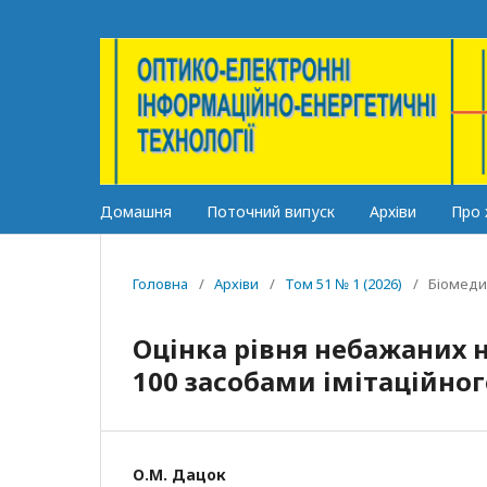
Домашня
Поточний випуск
Архіви
Про
Головна
/
Архіви
/
Том 51 № 1 (2026)
/
Біомеди
Оцінка рівня небажаних 
100 засобами імітаційно
О.М. Дацок