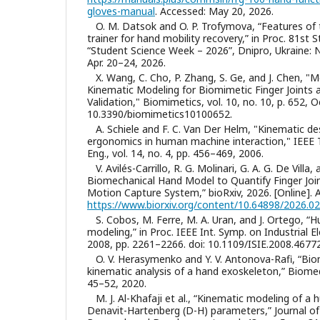
gloves-manual
. Accessed: May 20, 2026.
O. M. Datsok and O. P. Trofymova, “Features of
trainer for hand mobility recovery,” in Proc. 81st S
“Student Science Week – 2026”, Dnipro, Ukraine: 
Apr. 20–24, 2026.
X. Wang, C. Cho, P. Zhang, S. Ge, and J. Chen, 
Kinematic Modeling for Biomimetic Finger Joints
Validation," Biomimetics, vol. 10, no. 10, p. 652, O
10.3390/biomimetics10100652.
A. Schiele and F. C. Van Der Helm, "Kinematic d
ergonomics in human machine interaction," IEEE Tr
Eng., vol. 14, no. 4, pp. 456–469, 2006.
V. Avilés-Carrillo, R. G. Molinari, G. A. G. De Villa, 
Biomechanical Hand Model to Quantify Finger Joi
Motion Capture System,” bioRxiv, 2026. [Online]. A
https://www.biorxiv.org/content/10.64898/2026.0
S. Cobos, M. Ferre, M. A. Uran, and J. Ortego, 
modeling,” in Proc. IEEE Int. Symp. on Industrial El
2008, pp. 2261–2266. doi: 10.1109/ISIE.2008.4677
O. V. Herasymenko and Y. V. Antonova-Rafi, “Bi
kinematic analysis of a hand exoskeleton,” Biomedi
45–52, 2020.
M. J. Al-Khafaji et al., “Kinematic modeling of a
Denavit-Hartenberg (D-H) parameters,” Journal of