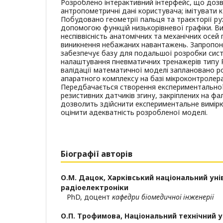
Розроблено інтерактивний інтерфейс, що доз
антропометричні дані користувача; імітувати к
Побудовано геометрії пальця та траєкторії ру
допомогою функцій низькорівневої графіки. В
неспіввісність анатомічних та механічних осе
виникнення небажаних навантажень. Запропон
забезпечує базу для подальшої розробки сис
налаштування пневматичних тренажерів типу R
валідації математичної моделі заплановано р
апаратного комплексу на базі мікроконтролера
Передбачається створення експериментальної
резистивних датчиків згину, закріплених на фа
дозволить здійснити експериментальне вимірю
оцінити адекватність розробленої моделі.
Біографії авторів
О.М. Дацок,
Харківський національний уні
радіоелектроніки
PhD, доцент
кафедри біомедичної інженерії
О.П. Трофимова,
Національний технічний 