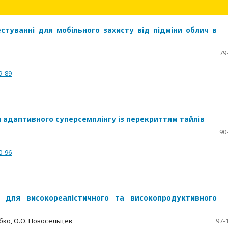
стуванні для мобільного захисту від підміни облич в
79
9-89
адаптивного суперсемплінгу із перекриттям тайлів
90
0-96
и для високореалістичного та високопродуктивного
Бобко, О.О. Новосельцев
97-