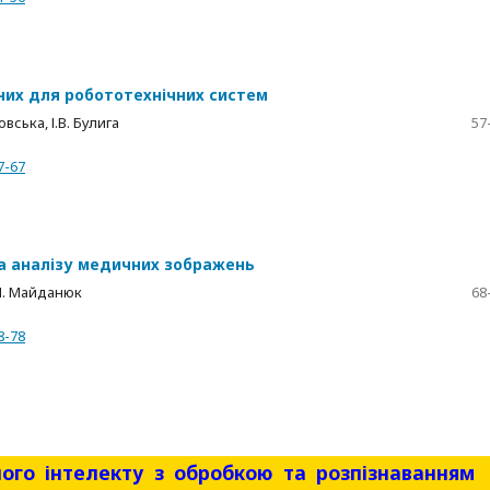
них для робототехнічних систем
вська, І.В. Булига
57
7-67
а аналізу медичних зображень
.П. Майданюк
68
8-78
ного інтелекту з обробкою та розпізнаванням