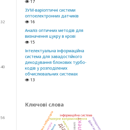
17
ЗУМ-варіоптичні системи
оптоелектронних датчиків
16
-32
Аналіз оптичних методів для
визначення цукру в крові
15
Інтелектуальна інформаційна
система для завадостійкого
декодування блокових турбо-
-40
кодів у розподілених
обчислювальних системах
13
Ключові слова
комп’ютеризована лабораторія
інформаційна система
-56
поляриметрія
лазерне випромінювання
магнітне поле