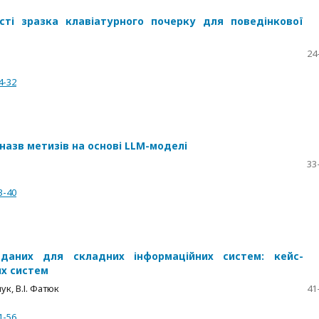
ті зразка клавіатурного почерку для поведінкової
24
4-32
азв метизів на основі LLM-моделі
33
3-40
 даних для складних інформаційних систем: кейс-
их систем
ук, В.І. Фатюк
41
1-56