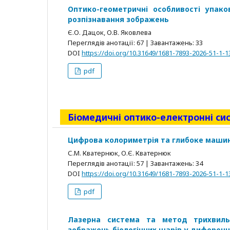
Оптико-геометричні особливості упако
розпізнавання зображень
Є.О. Дацок, О.В. Яковлева
Переглядів анотації: 67 | Завантажень: 33
DOI
https://doi.org/10.31649/1681-7893-2026-51-1-1
pdf
Біомедичні оптико-електронні си
Цифрова колориметрія та глибоке машин
С.М. Кватернюк, О.Є. Кватернюк
Переглядів анотації: 57 | Завантажень: 34
DOI
https://doi.org/10.31649/1681-7893-2026-51-1-1
pdf
Лазерна система та метод трихвильо
зображень біологічних шарів у диференціа