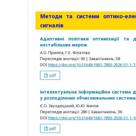
Методи та системи оптико-еле
сигналів
Адаптивні політики оптимізації та 
нестабільних мереж
А.О. Приліпа, Г.Є. Філатова
Переглядів анотації: 90 | Завантажень: 58
DOI
https://doi.org/10.31649/1681-7893-2026-51-1-7
pdf
Інтелектуальна інформаційна система д
у розподілених обчислювальних система
Є.О. Звуздецький, Ю.Ю. Іванов
Переглядів анотації: 280 | Завантажень: 36
DOI
https://doi.org/10.31649/1681-7893-2026-51-1-1
pdf