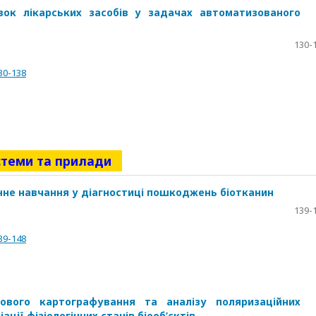
вок лікарських засобів у задачах автоматизованого
130-
30-138
стеми та прилади
не навчання у діагностиці пошкоджень біотканин
139-
39-148
вого картографування та аналізу поляризаційних
ції фізіологічних станів біооб’єктів