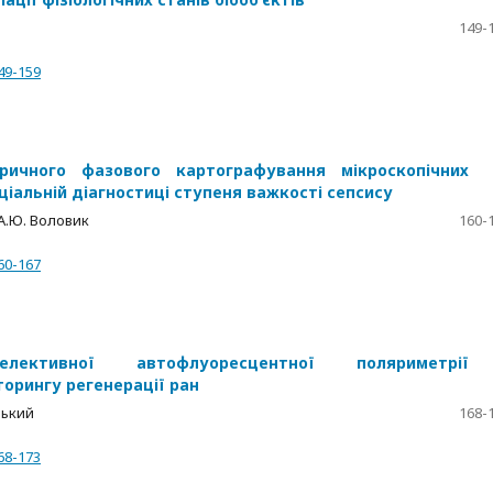
149-
49-159
ричного фазового картографування мікроскопічних
ціальній діагностиці ступеня важкості сепсису
, А.Ю. Воловик
160-
60-167
лективної автофлуоресцентної поляриметрії
торингу регенерації ран
ський
168-
68-173