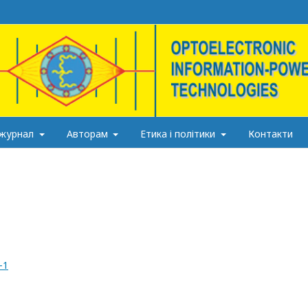
 журнал
Авторам
Етика і політики
Контакти
-1