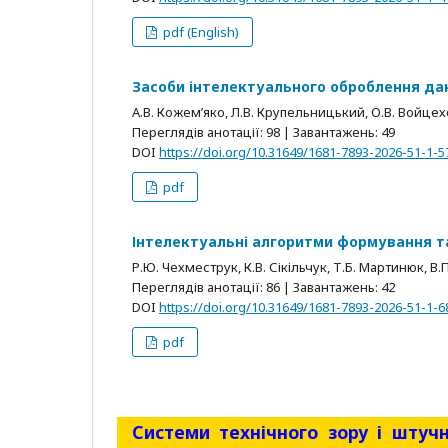
pdf (English)
Засоби інтелектуального оброблення да
А.В. Кожем’яко, Л.В. Крупельницький, О.В. Войцехо
Переглядів анотації: 98 | Завантажень: 49
DOI
https://doi.org/10.31649/1681-7893-2026-51-1-5
pdf
Інтелектуальні алгоритми формування т
Р.Ю. Чехместрук, К.В. Сікільчук, Т.Б. Мартинюк, В
Переглядів анотації: 86 | Завантажень: 42
DOI
https://doi.org/10.31649/1681-7893-2026-51-1-6
pdf
Системи технічного зору і штуч