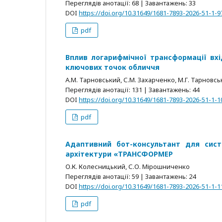
Переглядів анотації: 68 | Завантажень: 33
DOI
https://doi.org/10.31649/1681-7893-2026-51-1-9
pdf
Вплив логарифмічної трансформації вхі
ключових точок обличчя
А.М. Тарновський, С.М. Захарченко, М.Г. Тарновс
Переглядів анотації: 131 | Завантажень: 44
DOI
https://doi.org/10.31649/1681-7893-2026-51-1-1
pdf
Адаптивний бот-консультант для сист
архітектури «ТРАНСФОРМЕР
О.К. Колесницький, С.О. Мірошниченко
Переглядів анотації: 59 | Завантажень: 24
DOI
https://doi.org/10.31649/1681-7893-2026-51-1-1
pdf