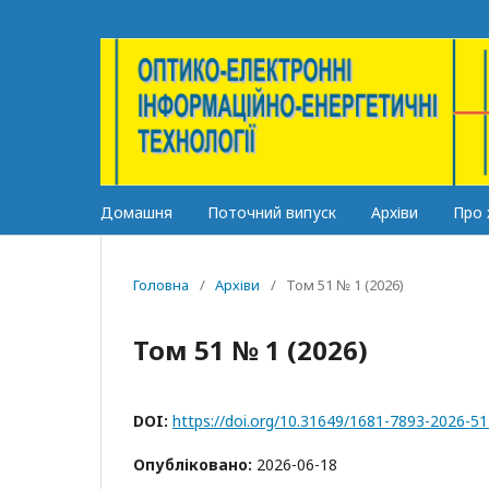
Домашня
Поточний випуск
Архіви
Про
Головна
/
Архіви
/
Том 51 № 1 (2026)
Том 51 № 1 (2026)
DOI:
https://doi.org/10.31649/1681-7893-2026-51
Опубліковано:
2026-06-18