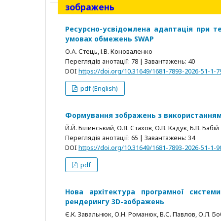
зображень
Ресурсно-усвідомлена адаптація при те
умовах обмежень SWAP
О.А. Стець, І.В. Коноваленко
Переглядів анотації: 78 | Завантажень: 40
DOI
https://doi.org/10.31649/1681-7893-2026-51-1-7
pdf (English)
Формування зображень з використанням 
Й.Й. Білинський, О.Я. Стахов, О.В. Кадук, Б.В. Бабій
Переглядів анотації: 65 | Завантажень: 34
DOI
https://doi.org/10.31649/1681-7893-2026-51-1-9
pdf
Нова архітектура програмної систем
рендерингу 3D-зображень
Є.К. Завальнюк, О.Н. Романюк, В.С. Павлов, О.Л. 