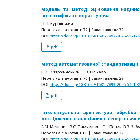
Модель та метод оцінювання надійнос
автентифікації користувача
Д.П. Курніцький
Переглядів анотації: 77 | Завантажень: 32
DOI
https://doi.org/10.31649/1681-7893-2026-51-1-2
pdf
Метод автоматизованої стандартизації н
В.Ю. Старжинський, О.В. Бісікало
Переглядів анотації: 76 | Завантажень: 29
DOI
https://doi.org/10.31649/1681-7893-2026-51-1-3
pdf
Інтелектуальна архітектура обробки
дослідження екологічних та енергетичн
А.М. Мельник, В.С. Тимчишин, Ю.І. Попик, В.В. Забч
Переглядів анотації: 88 | Завантажень: 37
DOI
https://doi.org/10.31649/1681-7893-2026-51-1-4