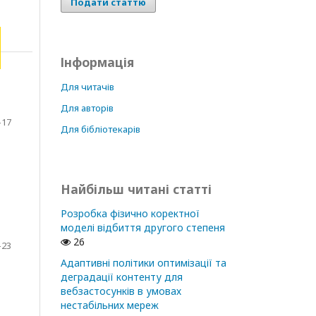
Подати статтю
Інформація
Для читачів
Для авторів
-17
Для бібліотекарів
Найбільш читані статті
Розробка фізично коректної
моделі відбиття другого степеня
26
-23
Адаптивні політики оптимізації та
деградації контенту для
вебзастосунків в умовах
нестабільних мереж