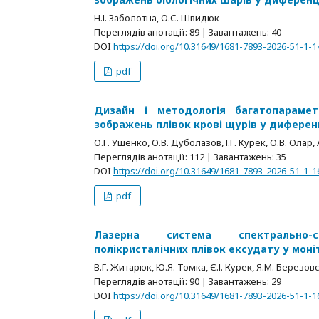
Н.І. Заболотна, О.С. Швидюк
Переглядів анотації: 89 | Завантажень: 40
DOI
https://doi.org/10.31649/1681-7893-2026-51-1-1
pdf
Дизайн і методологія багатопарамет
зображень плівок крові щурів у диферен
О.Г. Ушенко, О.В. Дуболазов, І.Г. Курек, О.В. Олар
Переглядів анотації: 112 | Завантажень: 35
DOI
https://doi.org/10.31649/1681-7893-2026-51-1-1
pdf
Лазерна система спектрально-се
полікристалічних плівок ексудату у моні
В.Г. Житарюк, Ю.Я. Томка, Є.І. Курек, Я.М. Березов
Переглядів анотації: 90 | Завантажень: 29
DOI
https://doi.org/10.31649/1681-7893-2026-51-1-1