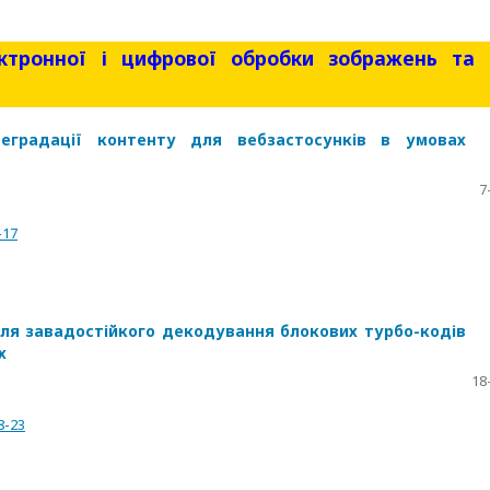
ктронної і цифрової обробки зображень та
деградації контенту для вебзастосунків в умовах
7
-17
ля завадостійкого декодування блокових турбо-кодів
х
18
8-23