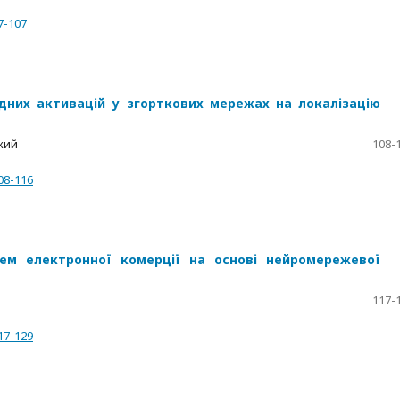
7-107
дних активацій у згорткових мережах на локалізацію
ький
108-
08-116
ем електронної комерції на основі нейромережевої
117-
17-129