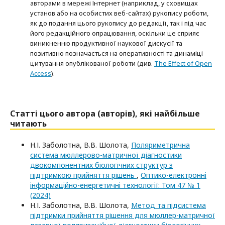
авторами в мережі Інтернет (наприклад, у сховищах
установ або на особистих веб-сайтах) рукопису роботи,
як до подання цього рукопису до редакції, так і під час
його редакційного опрацювання, оскільки це сприяє
виникненню продуктивної наукової дискусії та
позитивно позначається на оперативності та динаміці
цитування опублікованої роботи (див.
The Effect of Open
Access
).
Статті цього автора (авторів), які найбільше
читають
Н.І. Заболотна, В.В. Шолота,
Поляриметрична
система мюллерово-матричної діагностики
двокомпонентних біологічних структур з
підтримкою прийняття рішень
,
Оптико-електроннi
iнформацiйно-енергетичнi технологiї: Том 47 № 1
(2024)
Н.І. Заболотна, В.В. Шолота,
Метод та підсистема
підтримки прийняття рішення для мюллер-матричної