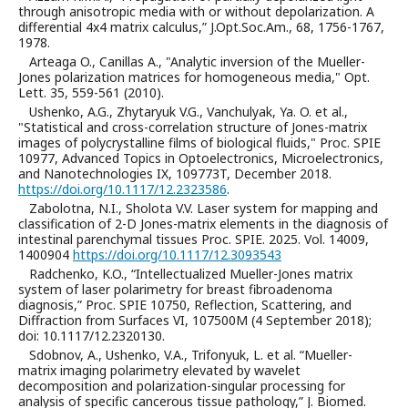
through anisotropic media with or without depolarization. A
differential 4x4 matrix calculus,” J.Opt.Soc.Am., 68, 1756-1767,
1978.
Arteaga O., Canillas A., "Analytic inversion of the Mueller-
Jones polarization matrices for homogeneous media," Opt.
Lett. 35, 559-561 (2010).
Ushenko, A.G., Zhytaryuk V.G., Vanchulyak, Ya. O. et al.,
"Statistical and cross-correlation structure of Jones-matrix
images of polycrystalline films of biological fluids," Proc. SPIE
10977, Advanced Topics in Optoelectronics, Microelectronics,
and Nanotechnologies IX, 109773T, December 2018.
https://doi.org/10.1117/12.2323586
.
Zabolotna, N.I., Sholota V.V. Laser system for mapping and
classification of 2-D Jones-matrix elements in the diagnosis of
intestinal parenchymal tissues Proc. SPIE. 2025. Vol. 14009,
1400904
https://doi.org/10.1117/12.3093543
Radchenko, K.O., “Intellectualized Mueller-Jones matrix
system of laser polarimetry for breast fibroadenoma
diagnosis,” Proc. SPIE 10750, Reflection, Scattering, and
Diffraction from Surfaces VI, 107500M (4 September 2018);
doi: 10.1117/12.2320130.
Sdobnov, A., Ushenko, V.A., Trifonyuk, L. et al. “Mueller-
matrix imaging polarimetry elevated by wavelet
decomposition and polarization-singular processing for
analysis of specific cancerous tissue pathology,” J. Biomed.