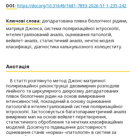
DOI:
https://doi.org/10.31649/1681-7893-2026-51-1-235-242
Ключові слова:
дегідратована плівка біологічної рідини,
матриця Джонса, система поляризаційної інтроскопії,
інтелектуалізований аналіз, оцінювання патологій,
вейвлет-аналіз, статистичний аналіз, нечіткі моделі
класифікації, діагностика калькульозного холецеститу.
Анотація
В статті розглянуто метод Джонс-матричної
поляризаційної реконструкції двовимірних розподілів
лінійного та циркулярного дихроїзму дегідратованих
плівок біологічних рідин на основі вимірювання
інтенсивностей, покладений в основу оцінювання
патологій в інтелектуалізованій системі поляризаційної
інтроскопії. Застосовується багатопараметричний аналіз
виміряних мап на основі вейвлет-перетворення,
статистичного оброблення та нечітких класифікаційних
моделей. Досягнуто підвищення достовірності
оцінювання станів «норма»-«патологія» в системі за