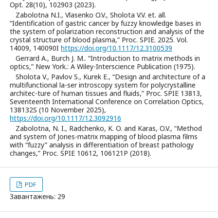
Opt. 28(10), 102903 (2023).
Zabolotna N.I., Vlasenko O.V., Sholota V.V. et. all.
“Identification of gastric cancer by fuzzy knowledge bases in
the system of polarization reconstruction and analysis of the
crystal structure of blood plasma,” Proc. SPIE. 2025. Vol.
14009, 140090I
https://doi.org/10.1117/12.3100539
Gerrard A., Burch J. M.. “Introduction to matrix methods in
optics,” New York.: A Wiley-Interscience Publication (1975).
Sholota V., Pavlov S., Kurek E., “Design and architecture of a
multifunctional la-ser introscopy system for polycrystalline
architec-ture of human tissues and fluids,” Proc. SPIE 13813,
Seventeenth International Conference on Correlation Optics,
138132S (10 November 2025),
https://doi.org/10.1117/12.3092916
Zabolotna, N. I., Radchenko, K. O. and Karas, O.V., “Method
and system of Jones-matrix mapping of blood plasma films
with “fuzzy” analysis in differentiation of breast pathology
changes,” Proc. SPIE 10612, 106121P (2018).
PDF
Завантажень: 29