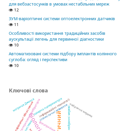
для вебзастосунків в умовах нестабільних мереж
12
ЗУМ-варіоптичні системи оптоелектронних датчиків
11
Особливості використання традиційних засобів
аускультації легень для первинної діагностики
10
Автоматизовані системи підбору імплантів колінного
суглоба: огляд і перспективи
10
Ключові слова
лазерна поляриметрія
матриця Джонса
інформаційні технології
комп’ютеризована лабораторія
паралельні обчислення
нейронна мережа
статистичні моменти
нейронні мережі
фотоприймач