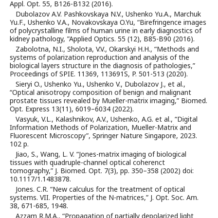
Appl. Opt. 55, B126-B132 (2016).
Dubolazov A.V. Pashkovskaya N.V., Ushenko Yu.A., Marchuk
Yu.F., Ushenko V.A., Novakovskaya O.Yu, “Birefringence images
of polycrystalline films of human urine in early diagnostics of
kidney pathology, ”Applied Optics. 55 (12), B85-B90 (2016).
Zabolotna, N.I., Sholota, V.V., Okarskyi H.H., “Methods and
systems of polarization reproduction and analysis of the
biological layers structure in the diagnosis of pathologies,”
Proceedings of SPIE. 11369, 113691S, P. 501-513 (2020).
Sieryi O., Ushenko Yu., Ushenko V., Dubolazov J., et al.,
“Optical anisotropy composition of benign and malignant
prostate tissues revealed by Mueller-matrix imaging,” Biomed.
Opt. Express 13(11), 6019–6034 (2022).
Vasyuk, V.L., Kalashnikov, A.V., Ushenko, A.G. et al., “Digital
Information Methods of Polarization, Mueller-Matrix and
Fluorescent Microscopy”, Springer Nature Singapore, 2023.
102 p.
Jiao, S., Wang, L. V. “Jones-matrix imaging of biological
tissues with quadruple-channel optical coherenct
tomography,” J. Biomed. Opt. 7(3), pp. 350–358 (2002) doi:
10.1117/1.1483878.
Jones. C.R. “New calculus for the treatment of optical
systems. VII. Properties of the N-matrices,” J. Opt. Soc. Am.
38, 671-685, 1948.
Azzam R.M.A., “Propagation of partially depolarized light