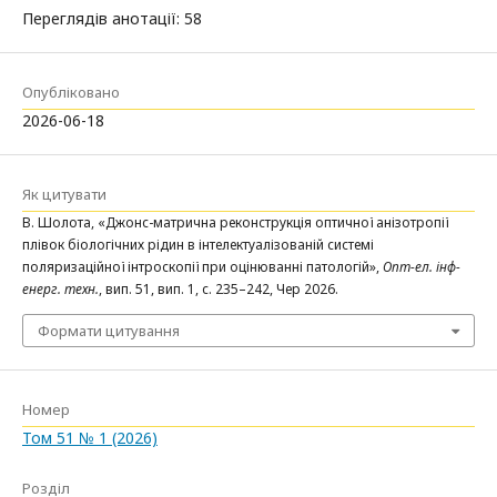
Переглядів анотації: 58
Опубліковано
2026-06-18
Як цитувати
В. Шолота, «Джонс-матрична реконструкція оптичної анізотропії
плівок біологічних рідин в інтелектуалізованій системі
поляризаційної інтроскопії при оцінюванні патологій»,
Опт-ел. інф-
енерг. техн.
, вип. 51, вип. 1, с. 235–242, Чер 2026.
Формати цитування
Номер
Том 51 № 1 (2026)
Розділ