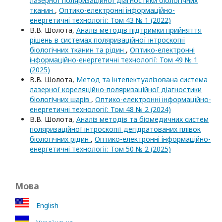
лазерної поляризаційної діагностики біологічних
тканин
,
Оптико-електроннi iнформацiйно-
енергетичнi технологiї: Том 43 № 1 (2022)
В.В. Шолота,
Аналіз методів підтримки прийняття
рішень в системах поляризаційної інтроскопії
біологічних тканин та рідин
,
Оптико-електроннi
iнформацiйно-енергетичнi технологiї: Том 49 № 1
(2025)
В.В. Шолота,
Метод та інтелектуалізована система
лазерної кореляційно-поляризаційної діагностики
біологічних шарів
,
Оптико-електроннi iнформацiйно-
енергетичнi технологiї: Том 48 № 2 (2024)
В.В. Шолота,
Аналіз методів та біомедичних систем
поляризаційної інтроскопії дегідратованих плівок
біологічних рідин
,
Оптико-електроннi iнформацiйно-
енергетичнi технологiї: Том 50 № 2 (2025)
Мова
English