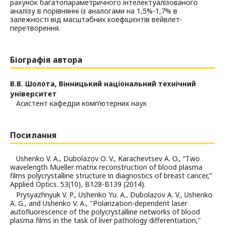
рахунок багатопараметричного інтелектуалізованого
аналізу в порівнянні із аналогами на 1,5%-1,7% в
залежності від масштабних коефіцієнтів вейвлет-
перетворення.
Біографія автора
В.В. Шолота,
Вінницький національний технічний
університет
Асистент кафедри комп’ютерних наук
Посилання
Ushenko V. A., Dubolazov O. V., Karachevtsev A. O., “Two
wavelength Mueller matrix reconstruction of blood plasma
films polycrystalline structure in diagnostics of breast cancer,”
Applied Optics. 53(10), B128-B139 (2014).
Prysyazhnyuk V. P., Ushenko Yu. A., Dubolazov A. V., Ushenko
A. G., and Ushenko V. A., "Polarization-dependent laser
autofluorescence of the polycrystalline networks of blood
plasma films in the task of liver pathology differentiation,"