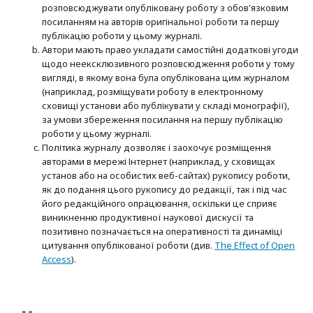
розповсюджувати опубліковану роботу з обов'язковим
посиланням на авторів оригінальної роботи та першу
публікацію роботи у цьому журналі.
Автори мають право укладати самостійні додаткові угоди
щодо неексклюзивного розповсюдження роботи у тому
вигляді, в якому вона була опублікована цим журналом
(наприклад, розміщувати роботу в електронному
сховищі установи або публікувати у складі монографії),
за умови збереження посилання на першу публікацію
роботи у цьому журналі.
Політика журналу дозволяє і заохочує розміщення
авторами в мережі Інтернет (наприклад, у сховищах
установ або на особистих веб-сайтах) рукопису роботи,
як до подання цього рукопису до редакції, так і під час
його редакційного опрацювання, оскільки це сприяє
виникненню продуктивної наукової дискусії та
позитивно позначається на оперативності та динаміці
цитування опублікованої роботи (див.
The Effect of Open
Access
).