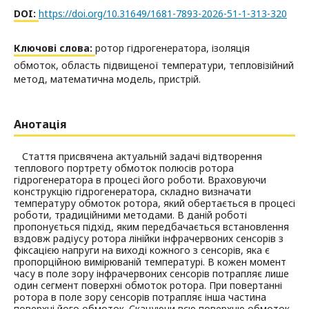
DOI:
https://doi.org/10.31649/1681-7893-2026-51-1-313-320
Ключові слова:
ротор гідрогенератора, ізоляція
обмоток, область підвищеної температури, тепловізійний
метод, математична модель, пристрій.
Анотація
Стаття присвячена актуальній задачі відтворення
теплового портрету обмоток полюсів ротора
гідрогенератора в процесі його роботи. Враховуючи
конструкцію гідрогенератора, складно визначати
температуру обмоток ротора, який обертається в процесі
роботи, традиційними методами. В даній роботі
пропонується підхід, яким передбачається встановлення
вздовж радіусу ротора лінійки інфрачервоних сенсорів з
фіксацією напруги на виході кожного з сенсорів, яка є
пропорційною вимірюваній температурі. В кожен момент
часу в поле зору інфрачервоних сенсорів потрапляє лише
один сегмент поверхні обмоток ротора. При повертанні
ротора в поле зору сенсорів потрапляє інша частина
поверхні його обмоток. Скануючи всю поверхню обмоток