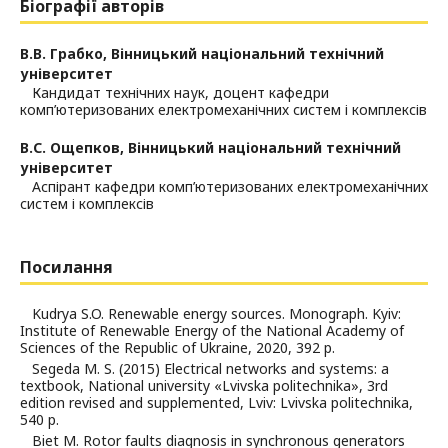
Біографії авторів
В.В. Грабко,
Вінницький національний технічний
університет
Кандидат технічних наук, доцент кафедри
комп’ютеризованих електромеханічних систем і комплексів
В.С. Ощепков,
Вінницький національний технічний
університет
Аспірант кафедри комп’ютеризованих електромеханічних
систем і комплексів
Посилання
Kudrya S.O. Renewable energy sources. Monograph. Kyiv:
Institute of Renewable Energy of the National Academy of
Sciences of the Republic of Ukraine, 2020, 392 p.
Segeda М. S. (2015) Electrical networks and systems: a
textbook, National university «Lvivska politechnika», 3rd
edition revised and supplemented, Lviv: Lvivska politechnika,
540 p.
Biet M. Rotor faults diagnosis in synchronous generators