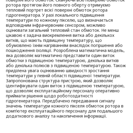
ротора протягом його повного оберту отримуємо
тепловий портрет всієї поверхні обмоток ротора
гідрогенератора. У разі локального підвищення
температури по кожному пікселю, що визначається
відповідним інфрачервоним сенсором, можливо
оцінювати загальний тепловий стан обмоток. Не менш
цікавою є задача виокремлення витка або декількох
витків, що мають підвищену температуру, що
обумовлено їхнім нагріванням внаслідок погіршення або
пошкодження ізоляції. Розроблена математична модель,
яка дозволяє математично представити один виток
обмотки з підвищеною температурою, декілька витків
або декілька полюсів з підвищеною температурою. Також
приділена увага оцінюванню швидкості зростання
температури у певній області підвищеної температури.
Запропонована структура пристрою, який дозволяє
ідентифікувати один виток з підвищеною температурою,
що дозволяє експлуатаційному персоналу оперативно
приймати рішення щодо роботоздатності
гідрогенератора. Передбачено передавання сигналу
значень температури кожного пікселя обмоток ротора в
комп’ютер експлуатаційного персоналу для подальшого
додаткового аналізу та накопичення інформації.