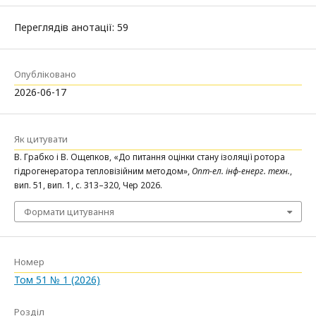
Переглядів анотації: 59
Опубліковано
2026-06-17
Як цитувати
В. Грабко і В. Ощепков, «До питання оцінки стану ізоляції ротора
гідрогенератора тепловізійним методом»,
Опт-ел. інф-енерг. техн.
,
вип. 51, вип. 1, с. 313–320, Чер 2026.
Формати цитування
Номер
Том 51 № 1 (2026)
Розділ