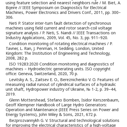
using feature selection and nearest neighbors rule / M. Biet, A.
Bijeire // IEEE Symposium on Diagnostics for Electrical
Machines, Power Electronics and Drivers Conf., 2011, pp. 300–
306.
Neti P. Stator inter-turn fault detection of synchronous
machines using field current and rotor search-coil voltage
signature analysis / P. Neti, S. Nandi // IEEE Transactions on
Industry Applications, 2009, Vol. 45, No. 3, pp. 911–920.
Condition monitoring of rotating electrical machines / P.
Tavner, L. Ran, J. Penman, H. Sedding. London, United
Kingdom: The Institution of Engineering and Technology,
2008, 282 p.
ISO 19283:2020 Condition monitoring and diagnostics of
machines – Hydroelectric generating units. ISO copyright
office: Geneva, Switzerland, 2020, 70 p.
Levitsky A. S., Zaitsev E. O., Bereznichenko V. O. Features of
measuring radial runout of cylindrical surfaces of a hydraulic
unit shaft, Hydropower industry of Ukraine, № 1-2, р. 39–44,
2019.
Glenn Mottershead, Stefano Bomben, Isidor Kerszenbaum,
Geoff Klempner Handbook of Large Hydro Generators:
Operation and Maintenance (IEEE Press Series on Power and
Energy Systems), John Wiley & Sons, 2021, 672 р.
Bezprozvannykh G. V. Structural and technological solutions
for improving the electrical characteristics of a high-voltage