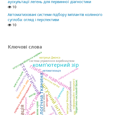
аускультації легень для первинної діагностики
10
Автоматизовані системи підбору імплантів колінного
суглоба: огляд і перспективи
10
Ключові слова
штучна нейронна мережа
матриця Джонса
система управління виробництвом
комп’ютерний зір
статистичний
глибоке навчання
нейронна мережа
автоматизація
магнітне поле
біологічна тканина
норма
сингулярність
нечітка логіка
інформаційні технології
біологічний шар
теоретико-числовий базис
двопроменезаломлення
штучний інтелект
лазерне випромінювання
кореляція
діагностика
матриця Мюллера
метод
довжина хвилі
алгоритм
розпізнавання образів
фільтрація
плазма крові
кореляційний
лазер
система