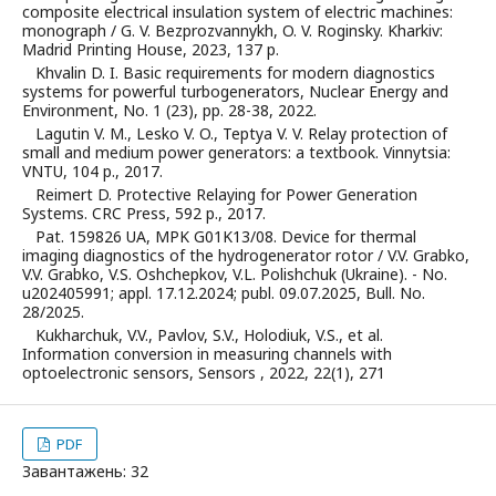
composite electrical insulation system of electric machines:
monograph / G. V. Bezprozvannykh, O. V. Roginsky. Kharkiv:
Madrid Printing House, 2023, 137 p.
Khvalin D. I. Basic requirements for modern diagnostics
systems for powerful turbogenerators, Nuclear Energy and
Environment, No. 1 (23), pp. 28-38, 2022.
Lagutin V. M., Lesko V. O., Teptya V. V. Relay protection of
small and medium power generators: a textbook. Vinnytsia:
VNTU, 104 p., 2017.
Reimert D. Protective Relaying for Power Generation
Systems. CRC Press, 592 p., 2017.
Pat. 159826 UA, MPK G01K13/08. Device for thermal
imaging diagnostics of the hydrogenerator rotor / V.V. Grabko,
V.V. Grabko, V.S. Oshchepkov, V.L. Polishchuk (Ukraine). - No.
u202405991; appl. 17.12.2024; publ. 09.07.2025, Bull. No.
28/2025.
Kukharchuk, V.V., Pavlov, S.V., Holodiuk, V.S., et al.
Information conversion in measuring channels with
optoelectronic sensors, Sensors , 2022, 22(1), 271
PDF
Завантажень: 32