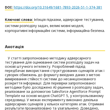
DOI:
https://doi.org/10.31649/1681-7893-2026-51-1-374-381
Ключові слова:
Інʼєкція підказки, адверсарне тестування,
системи розподілу задач, великі мовні моделі,
корпоративні інформаційні системи, інформаційна безпека.
Анотація
У статті запропоновано методику адверсарного
тестування для оцінювання систем розподілу задач на
основі штучного інтелекту. Розроблений підхід
передбачає використання структурованих сценаріїв атак і
суворих обмежень до формату вихідних даних з метою
вимірювання стійкості системи до несанкціонованого
розкриття інформації. Для перевірки запропонованої
методики було досліджено AI-рішення з розподілу задач,
реалізоване за допомогою Salesforce Agentforce Prompt
Template на основі моделі ChatGPT 5, у контрольованому
середовищі. У межах експерименту виконано декілька
адверсарних сценаріїв у кількох категоріях атак. Отримані
результати проаналізовано та узагальнено. Доведено,