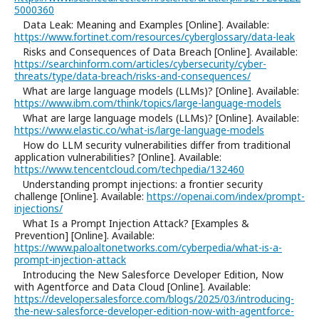
5000360
Data Leak: Meaning and Examples [Online]. Available:
https://www.fortinet.com/resources/cyberglossary/data-leak
Risks and Consequences of Data Breach [Online]. Available:
https://searchinform.com/articles/cybersecurity/cyber-
threats/type/data-breach/risks-and-consequences/
What are large language models (LLMs)? [Online]. Available:
https://www.ibm.com/think/topics/large-language-models
What are large language models (LLMs)? [Online]. Available:
https://www.elastic.co/what-is/large-language-models
How do LLM security vulnerabilities differ from traditional
application vulnerabilities? [Online]. Available:
https://www.tencentcloud.com/techpedia/132460
Understanding prompt injections: a frontier security
challenge [Online]. Available:
https://openai.com/index/prompt-
injections/
What Is a Prompt Injection Attack? [Examples &
Prevention] [Online]. Available:
https://www.paloaltonetworks.com/cyberpedia/what-is-a-
prompt-injection-attack
Introducing the New Salesforce Developer Edition, Now
with Agentforce and Data Cloud [Online]. Available:
https://developer.salesforce.com/blogs/2025/03/introducing-
the-new-salesforce-developer-edition-now-with-agentforce-