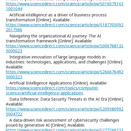
https://www.sciencedirect.com/science/article/pii/S0160791X2
1001044
Artificial intelligence as a driver of business process
transformation [Online]. Available:
https://www.sciencedirect.com/science/article/pii/S187705092
2017586
Navigating the organizational AI journey: The AI
transformation framework [Online]. Available:
https://www.sciencedirect.com/science/article/pii/S000768132
5000023
Integrative innovation of large language models in
industries: technologies, applications, and challenges [Online].
Available:
https://www.sciencedirect.com/science/article/pii/S266676492
5000323
Artificial Intelligence Applications [Online]. Available:
https://www.sciencedirect.com/topics/computer-
science/artificial-intelligence-applications
Data Inference: Data Security Threats in the AI Era [Online].
Available:
https://www.sciencedirect.com/science/article/pii/S209580992
5004722
A data-driven risk assessment of cybersecurity challenges
posed by generative AI [Online]. Available:
https://www.sciencedirect.com/science/article/pii/S277266222