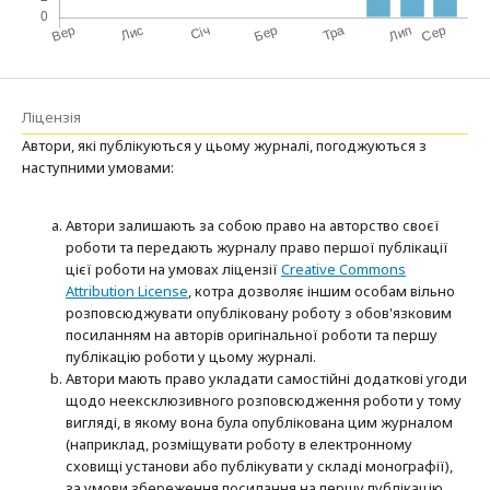
Ліцензія
Автори, які публікуються у цьому журналі, погоджуються з
наступними умовами:
Автори залишають за собою право на авторство своєї
роботи та передають журналу право першої публікації
цієї роботи на умовах ліцензії
Creative Commons
Attribution License
, котра дозволяє іншим особам вільно
розповсюджувати опубліковану роботу з обов'язковим
посиланням на авторів оригінальної роботи та першу
публікацію роботи у цьому журналі.
Автори мають право укладати самостійні додаткові угоди
щодо неексклюзивного розповсюдження роботи у тому
вигляді, в якому вона була опублікована цим журналом
(наприклад, розміщувати роботу в електронному
сховищі установи або публікувати у складі монографії),
за умови збереження посилання на першу публікацію