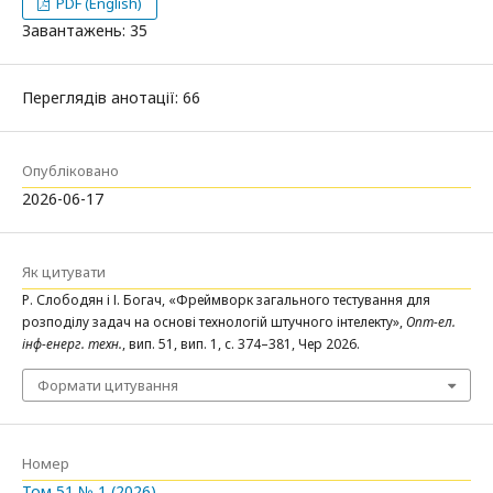
PDF (English)
Завантажень: 35
Переглядів анотації: 66
Опубліковано
2026-06-17
Як цитувати
Р. Слободян і І. Богач, «Фреймворк загального тестування для
розподілу задач на основі технологій штучного інтелекту»,
Опт-ел.
інф-енерг. техн.
, вип. 51, вип. 1, с. 374–381, Чер 2026.
Формати цитування
Номер
Том 51 № 1 (2026)