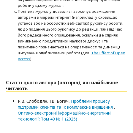
роботи у цьому журналі.
Політика журналу дозволяє і заохочує розміщення
авторами в мережі Інтернет (наприклад, у сховищах
установ або на особистих веб-сайтах) рукопису роботи,
як до подання цього рукопису до редакції, так і під час
його редакційного опрацювання, оскільки це сприяє
виникненню продуктивної наукової дискусії та
позитивно позначається на оперативності та динаміці
цитування опублікованої роботи (див.
The Effect of Open
Access
).
Статті цього автора (авторів), які найбільше
читають
Р.В. Слободян, І.В. Богач,
Проблеми процесу
підтримки клієнтів та їх комплексне вирішення
,
Оптико-електроннi iнформацiйно-енергетичнi
технологiї: Том 49 № 1 (2025)