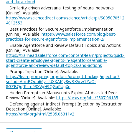
and-data-cloud
Similarity-driven adversarial testing of neural networks
[Online]. Available:
https://www.sciencedirect.com/science/article/pii/S095070512
4012553
Best Practices for Secure Agentforce Implementation
[Online]. Available:
https://www.salesforce.com/blog/best-
practices-for-secure-agentforce-implementation-2/
Enable Agentforce and Review Default Topics and Actions
[Online]. Available:
https://trailhead.salesforce.com/content/learn/projects/quick-
start-create-employee-agents-in-agentforce/enable-
agentforce-and-review-default-topics-and-actions
Prompt Injection [Online]. Available:
https://learnprompting.org/docs/prompt_hacking/injection?
srsltid=AfmBOoq66y_cUXKAf0y8wBKVrw1ZaO-
8GZBQqIRsm93XVgH9QGqRUgXn
Hidden Prompts in Manuscripts Exploit AI-Assisted Peer
Review [Online]. Available:
https://arxiv.org/abs/2507.06185
Defending against Indirect Prompt Injection by Instruction
Detection [Online]. Available:
https://arxiv.org/html/2505.06311v2