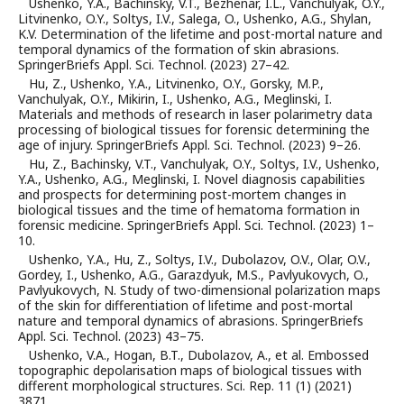
Ushenko, Y.A., Bachinsky, V.T., Bezhenar, I.L., Vanchulyak, O.Y.,
Litvinenko, O.Y., Soltys, I.V., Salega, O., Ushenko, A.G., Shylan,
K.V. Determination of the lifetime and post-mortal nature and
temporal dynamics of the formation of skin abrasions.
SpringerBriefs Appl. Sci. Technol. (2023) 27–42.
Hu, Z., Ushenko, Y.A., Litvinenko, O.Y., Gorsky, M.P.,
Vanchulyak, O.Y., Mikirin, I., Ushenko, A.G., Meglinski, I.
Materials and methods of research in laser polarimetry data
processing of biological tissues for forensic determining the
age of injury. SpringerBriefs Appl. Sci. Technol. (2023) 9–26.
Hu, Z., Bachinsky, V.T., Vanchulyak, O.Y., Soltys, I.V., Ushenko,
Y.A., Ushenko, A.G., Meglinski, I. Novel diagnosis capabilities
and prospects for determining post-mortem changes in
biological tissues and the time of hematoma formation in
forensic medicine. SpringerBriefs Appl. Sci. Technol. (2023) 1–
10.
Ushenko, Y.A., Hu, Z., Soltys, I.V., Dubolazov, O.V., Olar, O.V.,
Gordey, I., Ushenko, A.G., Garazdyuk, M.S., Pavlyukovych, O.,
Pavlyukovych, N. Study of two-dimensional polarization maps
of the skin for differentiation of lifetime and post-mortal
nature and temporal dynamics of abrasions. SpringerBriefs
Appl. Sci. Technol. (2023) 43–75.
Ushenko, V.A., Hogan, B.T., Dubolazov, A., et al. Embossed
topographic depolarisation maps of biological tissues with
different morphological structures. Sci. Rep. 11 (1) (2021)
3871.