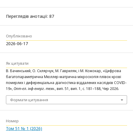
Переглядів анотації: 87
Опубліковано
2026-06-17
Як цитувати
В. Бачинський, О. Склярчук, М. Гавриляк, і М. Кожокар, «Цифрова
багатопараметрична Мюллер-матрична мікроскопія плівок крові
померлих і диференціальна діагностика віддалених наслідків COVID-
19»,
Опт-ел. інф-енерг. техн.
, вип. 51, вип. 1, с. 181–188, Чер 2026.
Формати цитування
Номер
Том 51 № 1 (2026)