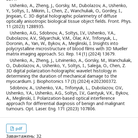
Ushenko, A., Zheng, J., Gorsky, M., Dubolazov, A., Ushenko,
Y., Soltys, I., Mikirin, I., Chen, Z., Wanchuliak, O., Gordey, I.,
Jingxian, C. 3D digital holographic polarimetry of diffuse
optically anisotropic biological tissue object fields. Front. Phys.
11 (2023) 1288935.
Ushenko, A.G., Sdobnov, A., Soltys, I.V., Ushenko, Y.A.,
Dubolazov, A.V., Sklyarchuk, V.M., Olar, A.V., Trifonyuk, L.,
Doronin, A., Yan, W., Bykov, A., Meglinski, I. Insights into
polycrystalline microstructure of blood films with 3D Mueller
matrix imaging approach. Sci. Rep. 14 (1) (2024) 13679.
Ushenko, A., Zheng, J., Litvinenko, A., Gorsky, M., Wanchuliak,
O., Dubolazov, A., Ushenko, Y., Soltys, I., Salega, O., Chen, Z.
3D digital polarization-holographic wavelet histology in
determining the duration of mechanical damage to the
myocardium. J. Biophotonics 17 (3) (2024) e202300372.
Sdobnov, A., Ushenko, V.A., Trifonyuk, L., Dubolazov, O.V.,
Ushenko, Y.A., Ushenko, A.G., Soltys, I.V., Gantyuk, V.K., Bykov,
A., Meglinski, I. Polarization-based optical interference
approach for differential diagnosis of benign and malignant
tumours. Opt. Laser. Eng. 171 (2023) 107806.
pdf
Завантажень: 32