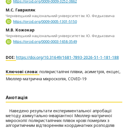
https://orcid.org/0009-0009-3252-3862
М.С. Гавриляк
Чернівецький національний університет ім. Ю. Федьковича
https://orcid.org/0009-0005-1301-5150
М.В. Кожокар
Чернівецький національний університет ім. Ю. Федьковича
https://orcid.org/0000-0003-1658-3549
DOI:
https://doi.org/10.31649/1681-7893-2026-51-1-181-188
Ключові слова:
полікристалічні плівки, асиметрія, ексцес,
Мюллер-матрична мікроскопія, COVID-19
Анотація
Наведено результати експериментальної апробації
методу азимутально-інваріантної Мюллер-матричної
мікроскопії полікристалічних плівок крові померлих з
алгоритмічним відтворенням координатних розподілів