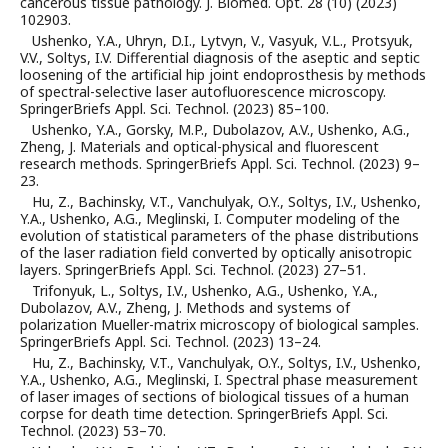
cancerous tissue pathology. J. Biomed. Opt. 28 (10) (2023)
102903.
Ushenko, Y.A., Uhryn, D.I., Lytvyn, V., Vasyuk, V.L., Protsyuk,
V.V., Soltys, I.V. Differential diagnosis of the aseptic and septic
loosening of the artificial hip joint endoprosthesis by methods
of spectral-selective laser autofluorescence microscopy.
SpringerBriefs Appl. Sci. Technol. (2023) 85–100.
Ushenko, Y.A., Gorsky, M.P., Dubolazov, A.V., Ushenko, A.G.,
Zheng, J. Materials and optical-physical and fluorescent
research methods. SpringerBriefs Appl. Sci. Technol. (2023) 9–
23.
Hu, Z., Bachinsky, V.T., Vanchulyak, O.Y., Soltys, I.V., Ushenko,
Y.A., Ushenko, A.G., Meglinski, I. Computer modeling of the
evolution of statistical parameters of the phase distributions
of the laser radiation field converted by optically anisotropic
layers. SpringerBriefs Appl. Sci. Technol. (2023) 27–51.
Trifonyuk, L., Soltys, I.V., Ushenko, A.G., Ushenko, Y.A.,
Dubolazov, A.V., Zheng, J. Methods and systems of
polarization Mueller-matrix microscopy of biological samples.
SpringerBriefs Appl. Sci. Technol. (2023) 13–24.
Hu, Z., Bachinsky, V.T., Vanchulyak, O.Y., Soltys, I.V., Ushenko,
Y.A., Ushenko, A.G., Meglinski, I. Spectral phase measurement
of laser images of sections of biological tissues of a human
corpse for death time detection. SpringerBriefs Appl. Sci.
Technol. (2023) 53–70.