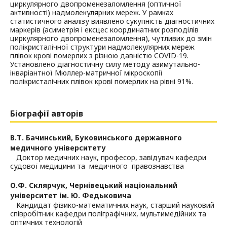
циркулярного двопроменезаломлення (оптичної
активності) надмолекулярних мереж. У рамках
статистичного аналізу виявлено сукупність діагностичних
маркерів (асиметрія і ексцес координатних розподілів
циркулярного двопроменезаломлення), чутливих до змін
полікристалічної структури надмолекулярних мереж
плівок крові померлих з різною давністю COVID-19.
Установлено діагностичну силу методу азимутально-
інваріантної Мюллер-матричної мікроскопії
полікристалічних плівок крові померлих на рівні 91%.
Біографії авторів
В.Т. Бачинський,
Буковинського державного
медичного університету
Доктор медичних наук, професор, завідувач кафедри
судової медицини та медичного правознавства
О.Ф. Склярчук,
Чернівецький національний
університет ім. Ю. Федьковича
Кандидат фізико-математичних наук, старший науковий
співробітник кафедри поліграфічних, мультимедійних та
оптичних технологій