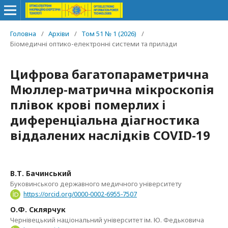
Головна
/
Архіви
/
Том 51 № 1 (2026)
/
Біомедичні оптико-електронні системи та прилади
Цифрова багатопараметрична
Мюллер-матрична мікроскопія
плівок крові померлих і
диференціальна діагностика
віддалених наслідків COVID-19
В.Т. Бачинський
Буковинського державного медичного університету
https://orcid.org/0000-0002-6955-7507
О.Ф. Склярчук
Чернівецький національний університет ім. Ю. Федьковича