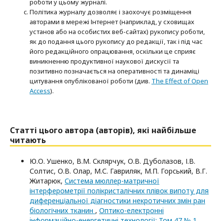
роботи у цьому журналі.
Політика журналу дозволяє і заохочує розміщення
авторами в мережі Інтернет (наприклад, у сховищах
установ або на особистих веб-сайтах) рукопису роботи,
як до подання цього рукопису до редакції, так і під час
його редакційного опрацювання, оскільки це сприяє
виникненню продуктивної наукової дискусії та
позитивно позначається на оперативності та динаміці
цитування опублікованої роботи (див.
The Effect of Open
Access
).
Статті цього автора (авторів), які найбільше
читають
Ю.О. Ушенко, В.М. Склярчук, О.В. Дуболазов, І.В.
Солтис, О.В. Олар, М.С. Гавриляк, М.П. Горський, В.Г.
Житарюк,
Система мюллер-матричної
інтерферометрії полікристалічних плівок випоту для
диференціальної діагностики некротичних змін ран
біологічних тканин
,
Оптико-електроннi
iнформацiйно-енергетичнi технологiї: Том 47 № 1