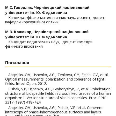
М.С. Гавриляк,
Чернівецький національний
університет ім. Ю. Федьковича
Кандидат фізико-математичних наук, доцент, доцент
кафедри кореляційної оптики
М.В. Кожокар,
Чернівецький національний
університет ім. Ю. Федьковича
Кандидат педагогічних наук, доцент кафедри
фізичного виховання
Посилання
Angelsky, O.V., Ushenko, A.G., Zenkova, C.Y., Felde, C.V., et al.
Optical measurements: polarization and coherence of light
fields. IntechOpen, 2012.
Pishak, V.P., Ushenko, A.G., Gryhoryshyn, P., et al. Polarization
structure of biospeckle fields in crosslinked tissues of a human
organism: 1. Vector structure of skin biospeckles. Proc. SPIE
3317 (1997) 418–424.
Angelsky, O.V., Ushenko, A.G., Pishak, V.P., et al. Coherent
introscopy of phase-inhomogeneous surfaces and layers.