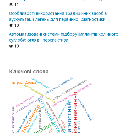
11
Особливості використання традиційних засобів
аускультації легень для первинної діагностики
10
Автоматизовані системи підбору імплантів колінного
суглоба: огляд і перспективи
10
Ключові слова
автоматизація
статистичні моменти
штучна нейронна мережа
матриця Джонса
комп’ютеризована лабораторія
двопроменезаломлення
глибоке навчання
поляриметрія
статистичний аналіз
штучний інтелект
нейронні мережі
магнітне поле
розпізнавання образів
діагностика
статистичний
паралельні обчислення
нечітка логіка
фрактальний аналіз
довжина хвилі
поляризація
метод
кореляційний