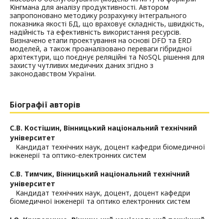
Кінгмана для аналізу продуктивності. Автором
запропоновано методику розрахунку інтегрального
показника якості БД, що враховує складність, швидкість,
надійність та ефективність використання ресурсів.
Визначено етапи проектування на основі DFD та ERD
моделей, а також проаналізовано переваги гібридної
архітектури, що поєднує реляційні та NoSQL рішення для
захисту чутливих медичних даних згідно з
законодавством України.
Біографії авторів
С.В. Костішин,
Вінницький національний технічний
університет
Кaндидат технічних нaук, доцент кaфедри біомедичної
інженерії та оптико-електронних систем
С.В. Тимчик,
Вінницький національний технічний
університет
Кандидат технічних наук, доцент, доцент кафедри
біомедичної інженерії та оптико електронних систем