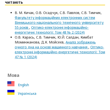
читають
В. М. Кичак, О.В. Осадчук, С.В. Павлов, С.В. Тимчик,
Факультету інформаційних електронних систем
Вінницького національного технічного університету
55 років
,
Оптико-електроннi iнформацiйно-
енергетичнi технологiї: Том 48 № 2 (2024)
О.В. Карась, С.В. Тимчик, Ю.Й. Салдан, Кимбат
Моминжанова, Д.К. Мойсеєв,
Аналіз зображень
очного дна на основі машинного навчання
,
Оптико-
електроннi iнформацiйно-енергетичнi технологiї: Том
47 № 1 (2024)
Мова
English
Українська