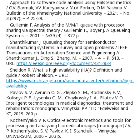
Approach to software code analysis using Halstead metrics
/ O.V. Barmak, V.V. Kudryavtsev, Yu.V. Forkun, O.M. Yashina //
Bulletin of the Khmelnytsky National University – 2021. – No.
3 (297). – P. 25-29.
Guillemin F. Analysis of the M/M/1 queue with processor
sharing via spectral theory / Guillemin F., Boyer J. // Queueing
Systems. – 2001. – №39 (4). – 377 p.
Shanthikumar J. Queueing theory for semiconductor
manufacturing systems: a survey and open problems / IEEE
Transactions on Automation Science and Engineering //
Shanthikumar J., Ding S., Zhang, M. – 2007. – 4. – Р. 513. –
URL:
https://ieeexplore.ieee.org/document/4312834
Sheldon R. What is high availability (HA)? Definition and
guide / Robert Sheldon. – URL:
https://www.techtarget.com/searchdatacenter/definition/high-
availability
Pavlov S. V., Avrunin O. G., Zlepko S. M., Bodiansky E. V.,
Kolisnyk P. F., Lysenko O. M., Chaykovsky I. A., Filatov V. O.
Intelligent technologies in medical diagnostics, treatment and
rehabilitation: monograph. Vinnytsia: PP "TD "Edelweiss and
K", 2019. 260 p.
Kozhemʼyako V. P. Optical-electronic methods and tools for
processing and analyzing biomedical images [monograph] / V.
P. Kozhemʼyako, S. V. Pavlov, K. I. Stanchuk. – Vinnytsia:
UNIVERSUM, 2006 – 203 p.