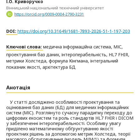
І.О. Криворучко
Вінницький національний технічний університет
https://orcid.org/0009-0004-2790-3231
DOI:
https://doi.org/10.31649/1681-7893-2026-51-1-197-203
Ключові слова:
медична інформаційна система, МІС,
проектування баз даних, інтероперабельність, HL7 FHIR,
метрики Холстеда, формула Кінгмана, інтегральний
показник якості, архітектура БД
Анотація
У статті досліджено особливості проектування та
оцінювання баз даних (БД) для медичних інформаційних
систем (МІС). Розглянуто сучасну парадигму переходу до
цифрових екосистем та роль стандартів HL7 FHIR і DICOM
у забезпеченні інтероперабельності. Особливу увагу
приділено математичному обґрунтуванню якості
проектних рішень за допомогою метрик Холстеда, теорії
масового обслуговування (модель M/M/1) та формули