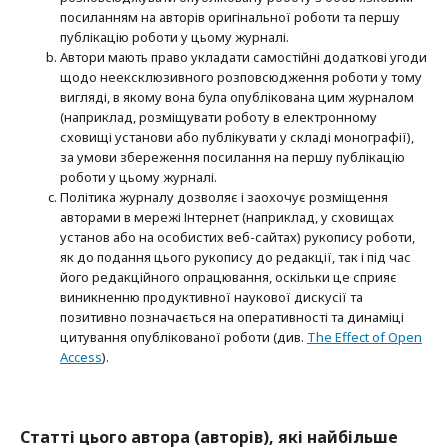
посиланням на авторів оригінальної роботи та першу
публікацію роботи у цьому журналі.
Автори мають право укладати самостійні додаткові угоди
щодо неексклюзивного розповсюдження роботи у тому
вигляді, в якому вона була опублікована цим журналом
(наприклад, розміщувати роботу в електронному
сховищі установи або публікувати у складі монографії),
за умови збереження посилання на першу публікацію
роботи у цьому журналі.
Політика журналу дозволяє і заохочує розміщення
авторами в мережі Інтернет (наприклад, у сховищах
установ або на особистих веб-сайтах) рукопису роботи,
як до подання цього рукопису до редакції, так і під час
його редакційного опрацювання, оскільки це сприяє
виникненню продуктивної наукової дискусії та
позитивно позначається на оперативності та динаміці
цитування опублікованої роботи (див.
The Effect of Open
Access
).
Статті цього автора (авторів), які найбільше