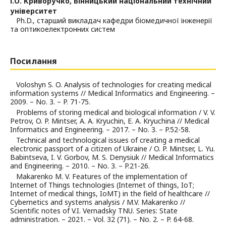
І.О. Криворучко,
Вінницький національний технічний
університет
Ph.D., старший викладач кафедри біомедичної інженерії
та оптикоелектронних систем
Посилання
Voloshyn S. O. Analysis of technologies for creating medical
information systems // Medical Informatics and Engineering. –
2009. – No. 3. – P. 71-75.
Problems of storing medical and biological information / V. V.
Petrov, O. P. Mintser, A. A. Kryuchin, E. A. Kryuchina // Medical
Informatics and Engineering. – 2017. – No. 3. – P.52-58.
Technical and technological issues of creating a medical
electronic passport of a citizen of Ukraine / O. P. Mintser, L. Yu.
Babintseva, I. V. Gorbov, M. S. Denysiuk // Medical Informatics
and Engineering. – 2010. – No. 3. – P.21-26.
Makarenko M. V. Features of the implementation of
Internet of Things technologies (Internet of things, IoT;
Internet of medical things, IoМT) in the field of healthcare //
Cybernetics and systems analysis / M.V. Makarenko //
Scientific notes of V.I. Vernadsky TNU. Series: State
administration. – 2021. – Vol. 32 (71). – No. 2. – P. 64-68.