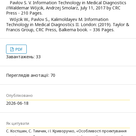
Pavlov S. V. Information Technology in Medical Diagnostics
//Waldemar Wójcik, Andrzej Smolarz, July 11, 2017 by CRC
Press - 210 Pages.
Wójcik W., Pavlov S., Kalimoldayev M. Information
Technology in Medical Diagnostics II. London: (2019). Taylor &
Francis Group, CRC Press, Balkema book. – 336 Pages.
PDF
Завантажень: 33
Переглядів анотації: 70
Опубліковано
2026-06-18
Як цитувати
С. Костішин, С. Тимчик, і І. Криворучко, «Особливості проектування