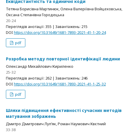
Еквідистантність та одиничні коди
Тетяна Борисівна Мартинюк, Олена Валеріївна Войцеховська,
Оксана Степанівна Городецька
20-24
Переглядів анотації: 355 | Завантажень: 215
DOI
https://doi.org/10.31649/1681-7893-2021-41-1-20-24
pdf
Розробка методу повторної ідентифікації людини
Олександр Михайлович Кириленко
25-32
Переглядів анотації: 262 | Завантажень: 246
DOI
https://doi.org/10.31649/1681-7893-2021-41-1-25-32
pdf
Шляхи підвищення ефективності сучасних методів
матування зображень
Дмитро Дмитрович Луп’як, Роман Наумович Квєтний
33-38