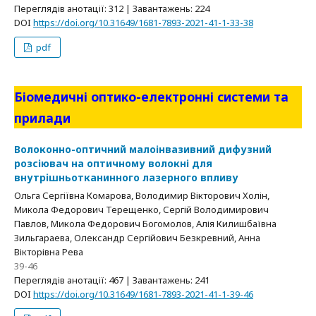
Переглядів анотації: 312 | Завантажень: 224
DOI
https://doi.org/10.31649/1681-7893-2021-41-1-33-38
pdf
Біомедичні оптико-електронні системи та
прилади
Волоконно-оптичний малоінвазивний дифузний
розсіювач на оптичному волокні для
внутрішньотканинного лазерного впливу
Ольга Сергіївна Комарова, Володимир Вікторович Холін,
Микола Федорович Терещенко, Сергій Володимирович
Павлов, Микола Федорович Богомолов, Алія Килишбаївна
Зильгараева, Олександр Сергійович Безкревний, Анна
Вікторівна Рева
39-46
Переглядів анотації: 467 | Завантажень: 241
DOI
https://doi.org/10.31649/1681-7893-2021-41-1-39-46