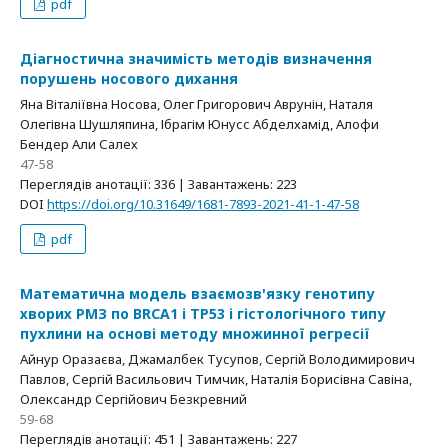
pdf
Діагностична значимість методів визначення
порушень носового дихання
Яна Віталіївна Носова, Олег Григорович Аврунін, Наталя
Олегівна Шушляпина, Ібрагім Юнусс Абделхамід, Алофи
Бендер Али Салех
47-58
Переглядів анотації: 336 | Завантажень: 223
DOI
https://doi.org/10.31649/1681-7893-2021-41-1-47-58
pdf
Математична модель взаємозв'язку генотипу
хворих РМЗ по BRCA1 і TP53 і гістологічного типу
пухлини на основі методу множинної регресії
Айнур Оразаєва, Джамалбек Тусупов, Сергій Володимирович
Павлов, Сергій Васильович Тимчик, Наталія Борисівна Савіна,
Олександр Сергійович Безкревний
59-68
Переглядів анотації: 451 | Завантажень: 227