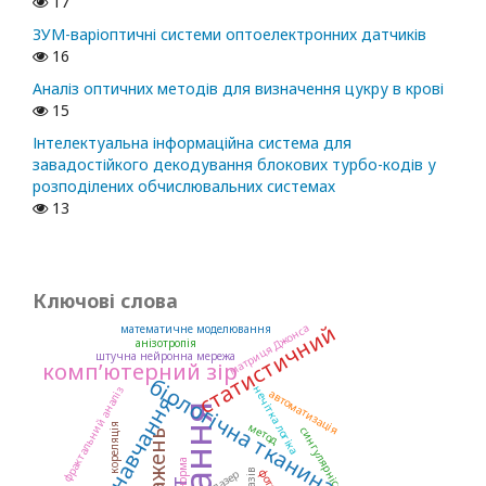
17
ЗУМ-варіоптичні системи оптоелектронних датчиків
16
Аналіз оптичних методів для визначення цукру в крові
15
Інтелектуальна інформаційна система для
завадостійкого декодування блокових турбо-кодів у
розподілених обчислювальних системах
13
Ключові слова
статистичний
матриця Джонса
математичне моделювання
анізотропія
штучна нейронна мережа
комп’ютерний зір
біологічна тканина
нечітка логіка
фрактальний аналіз
автоматизація
глибоке навчання
метод
кореляція
сингулярність
норма
лазер