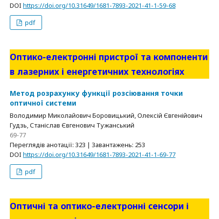
DOI
https://doi.org/10.31649/1681-7893-2021-41-1-59-68
pdf
Оптико-електронні пристрої та компоненти
в лазерних і енергетичних технологіях
Метод розрахунку функції розсіювання точки
оптичної системи
Володимир Миколайович Боровицький, Олексій Євгенійович
Гудзь, Станіслав Євгенович Тужанський
69-77
Переглядів анотації: 323 | Завантажень: 253
DOI
https://doi.org/10.31649/1681-7893-2021-41-1-69-77
pdf
Оптичні та оптико-електронні сенсори і