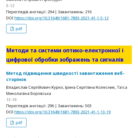
5-12
Переглядів анотації: 294 | Завантажень: 216
DOI
https://doi.org/10.31649/1681-7893-2021-41-1-5-12
pdf
Методи та системи оптико-електронної і
цифрової обробки зображень та сигналів
Метод підвищення швидкості завантаження веб-
сторінок
Владислав Сергійович Курко, Ірина Сергіївна Колесник, Таїса
Миколаївна Боровська
13-19
Переглядів анотації: 296 | Завантажень: 503
DOI
https://doi.org/10.31649/1681-7893-2021-41-1-13-19
pdf