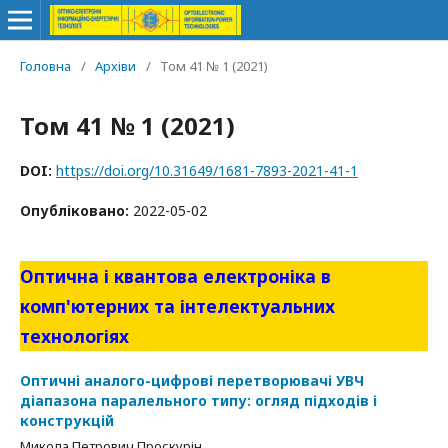
Головна
/
Архіви
/
Том 41 № 1 (2021)
Том 41 № 1 (2021)
DOI:
https://doi.org/10.31649/1681-7893-2021-41-1
Опубліковано:
2022-05-02
Оптична і квантова електроніка в
комп'ютерних та інтелектуальних
технологіях
Оптичні аналого-цифрові перетворювачі УВЧ
діапазона паралельного типу: огляд підходів і
конструкцій
Микола Петрович Проскурін