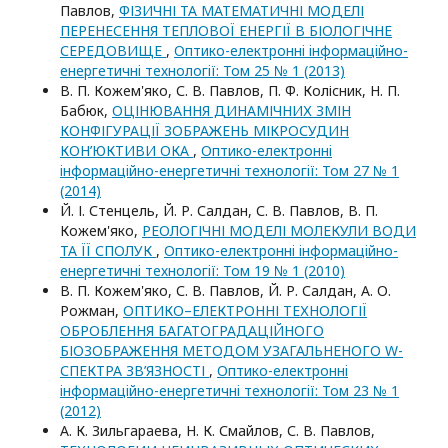
Павлов,
ФІЗИЧНІ ТА МАТЕМАТИЧНІ МОДЕЛІ
ПЕРЕНЕСЕННЯ ТЕПЛОВОЇ ЕНЕРГІЇ В БІОЛОГІЧНЕ
СЕРЕДОВИЩЕ
,
Оптико-електроннi iнформацiйно-
енергетичнi технологiї: Том 25 № 1 (2013)
В. П. Кожем'яко, С. В. Павлов, П. Ф. Колісник, Н. П.
Бабюк,
ОЦІНЮВАННЯ ДИНАМІЧНИХ ЗМІН
КОНФІГУРАЦІЇ ЗОБРАЖЕНЬ МІКРОСУДИН
КОН’ЮКТИВИ ОКА
,
Оптико-електроннi
iнформацiйно-енергетичнi технологiї: Том 27 № 1
(2014)
Й. І. Стенцель, Й. Р. Салдан, С. В. Павлов, В. П.
Кожем'яко,
РЕОЛОГІЧНІ МОДЕЛІ МОЛЕКУЛИ ВОДИ
ТА ЇЇ СПОЛУК
,
Оптико-електроннi iнформацiйно-
енергетичнi технологiї: Том 19 № 1 (2010)
В. П. Кожем'яко, С. В. Павлов, Й. Р. Салдан, А. О.
Рожман,
ОПТИКО–ЕЛЕКТРОННІ ТЕХНОЛОГІЇ
ОБРОБЛЕННЯ БАГАТОГРАДАЦІЙНОГО
БІОЗОБРАЖЕННЯ МЕТОДОМ УЗАГАЛЬНЕНОГО W-
СПЕКТРА ЗВ’ЯЗНОСТІ
,
Оптико-електроннi
iнформацiйно-енергетичнi технологiї: Том 23 № 1
(2012)
А. К. Зильгараева, Н. К. Смайлов, С. В. Павлов,