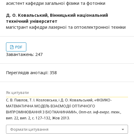
асистент кафедри загальної фізики та фотоніки
Д. О. Ковальський,
Вінницький національний
технічний університет
магістрант кафедри лазерної та оптоелектронної техніки
PDF
Завантажень: 247
Переглядів анотації: 358
Як цитувати
С. В. Павлов, Т. І. Козловська, і Д. О. Ковальський, «ФІЗИКО-
МАТЕМАТИЧНА МОДЕЛЬ ВЗАЄМОДІЇ ОПТИЧНОГО
ВИПРОМІНЮВАННЯ З БІОТКАНИНАМИ»,
Опт-ел. інф-енерг. техн.
,
вип. 22, вип. 2, с. 127–132, Жов 2013.
Формати цитування