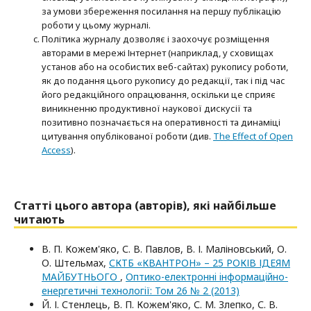
за умови збереження посилання на першу публікацію
роботи у цьому журналі.
Політика журналу дозволяє і заохочує розміщення
авторами в мережі Інтернет (наприклад, у сховищах
установ або на особистих веб-сайтах) рукопису роботи,
як до подання цього рукопису до редакції, так і під час
його редакційного опрацювання, оскільки це сприяє
виникненню продуктивної наукової дискусії та
позитивно позначається на оперативності та динаміці
цитування опублікованої роботи (див.
The Effect of Open
Access
).
Статті цього автора (авторів), які найбільше
читають
В. П. Кожем'яко, С. В. Павлов, В. І. Маліновський, О.
О. Штельмах,
СКТБ «КВАНТРОН» – 25 РОКІВ ІДЕЯМ
МАЙБУТНЬОГО
,
Оптико-електроннi iнформацiйно-
енергетичнi технологiї: Том 26 № 2 (2013)
Й. І. Стенлець, В. П. Кожем'яко, С. М. Злепко, С. В.