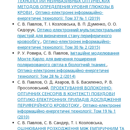
ТЕХНОЛОГИИ НЕИНВАЗИВНЫХ ОПТИЧЕСКИХ
МЕТОДОВ ОПРЕДЕЛЕНИЯ УРОВНЯ ГЛЮКОЗЫ В
КРОВИ
,
Оптико-електроннi iнформацiйно-
енергетичнi технологiї: Том 37 № 1 (2019)
С. В. Павлов, Т. І. Козловська, В. П. Думенко, О. О.
Сидорук,
Оптико-електронний мультиспектральний
пристрій для визначення стану периферичного
кровообігу
,
Оптико-електроннi iнформацiйно-
енергетичнi технологiї: Том 30 № 2 (2015)
Р. У. Ровира, С. В. Павлов,
Імітаційне моделювання
Монте-Карло для вивчення поширення
поляризованого світла в біологічній тканині
,
Оптико-електроннi iнформацiйно-енергетичнi
технологiї: Том 28 № 2 (2014)
С. В. Павлов, О. Д. Азаров, В. Б. Василенко, Р. В.
Просоловський,
ПРОЕКТУВАННЯ ВОЛОКОННО-
ОПТИЧНИХ СЕНСОРІВ В КОНТЕКСТІ ПОБУДОВИ
ОПТИКО-ЕЛЕКТРОННИХ ПРИЛАДІВ ДОСЛІДЖЕННЯ
ПЕРИФЕРІЙНОГО КРОВОТОКУ
,
Оптико-електроннi
iнформацiйно-енергетичнi технологiї: Том 19 № 1
(2010)
С. В. Павлов, С. В. Сандер, Т. І. Козловська,
ОЦІНЮВАННЯ РОЗХОДЖЕННЯ МІЖ ЕМПІРИЧНИМ ТА