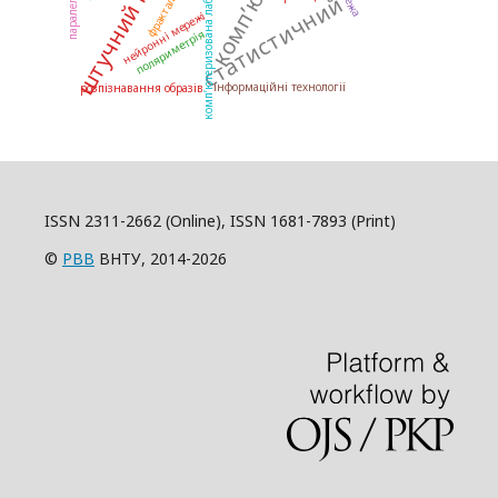
штучний інтелект
комп’ютеризована лабораторія
статистичний
нейронні мережі
поляриметрія
інформаційні технології
розпізнавання образів
ISSN 2311-2662 (Online), ISSN 1681-7893 (Print)
©
РВВ
ВНТУ, 2014-2026