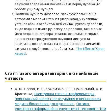
за умови збереження посилання на першу публікацію
роботи у цьому журналі.
Політика журналу дозволяє і заохочує розміщення
авторами в мережі Інтернет (наприклад, у сховищах
установ або на особистих веб-сайтах) рукопису роботи,
як до подання цього рукопису до редакції, так і під час
його редакційного опрацювання, оскільки це сприяє
виникненню продуктивної наукової дискусії та
позитивно позначається на оперативності та динаміці
цитування опублікованої роботи (див.
The Effect of Open
Access
).
Статті цього автора (авторів), які найбільше
читають
А. Ю. Попов, В. П. Кожем'яко, С. Є. Тужанський, А. В.
Краєвська,
Електронна спекл-інтерферометрія,
порівняльний аналіз і застосування в неінвазивних
медико-біологічних дослідженнях
,
Оптико-
електроннi iнформацiйно-енергетичнi технологiї: Том