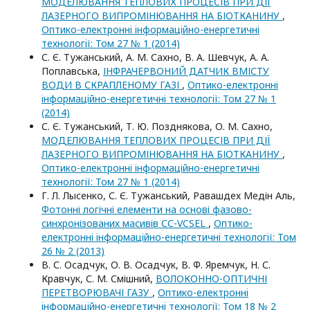
МОДЕЛЮВАННЯ ТЕПЛОВИХ ПРОЦЕСІВ ПРИ ДІЇ
ЛАЗЕРНОГО ВИПРОМІНЮВАННЯ НА БІОТКАНИНУ
,
Оптико-електроннi iнформацiйно-енергетичнi
технологiї: Том 27 № 1 (2014)
С. Є. Тужанський, А. М. Сахно, В. А. Шевчук, А. А.
Поплавська,
ІНФРАЧЕРВОНИЙ ДАТЧИК ВМІСТУ
ВОДИ В СКРАПЛЕНОМУ ГАЗІ
,
Оптико-електроннi
iнформацiйно-енергетичнi технологiї: Том 27 № 1
(2014)
С. Є. Тужанський, Т. Ю. Позднякова, О. М. Сахно,
МОДЕЛЮВАННЯ ТЕПЛОВИХ ПРОЦЕСІВ ПРИ ДІЇ
ЛАЗЕРНОГО ВИПРОМІНЮВАННЯ НА БІОТКАНИНУ
,
Оптико-електроннi iнформацiйно-енергетичнi
технологiї: Том 27 № 1 (2014)
Г. Л. Лысенко, С. Є. Тужанський, Равашдех Медін Аль,
Фотонні логічні елементи на основі фазово-
синхронізованих масивів СС-VCSEL
,
Оптико-
електроннi iнформацiйно-енергетичнi технологiї: Том
26 № 2 (2013)
В. С. Осадчук, О. В. Осадчук, В. Ф. Яремчук, Н. С.
Кравчук, С. М. Смішний,
ВОЛОКОННО-ОПТИЧНІ
ПЕРЕТВОРЮВАЧІ ГАЗУ
,
Оптико-електроннi
iнформацiйно-енергетичнi технологiї: Том 18 № 2