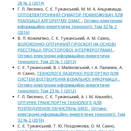
28 № 2 (2014)
Г. Л. Лисенко, С. Є. Тужанський, М. М. А. Альравашді,
ОПТОЕЛЕКТРОННИЙ СУМАТОР-ПОМНОЖУВАЧ ДЛЯ
РЕАЛІЗАЦІЇ АЛГОРИТМУ DMAC
,
Оптико-електроннi
iнформацiйно-енергетичнi технологiї: Том 32 № 2
(2016)
В. П. Кожем‘яко, С. Є. Тужанський, А. М. Сахно,
ВОЛОКОННО-ОПТИЧНИЙ ГІРОСКОП НА ОСНОВІ
РЕЄСТРАЦІЇ ПРОСТОРОВОЇ ІНТЕРФЕРОГРАМИ
,
Оптико-електроннi iнформацiйно-енергетичнi
технологiї: Том 25 № 1 (2013)
С. Є. Тужанський, В. І. Маліновський, І. А. Паланюк, А.
Н. Сахно,
ТЕХНОЛОГІЇ ЛАЗЕРНОЇ РОЗГОРТКИ ДЛЯ
СИСТЕМ ВІДТВОРЕННЯ ВІЗУАЛЬНОЇ ІНФОРМАЦІЇ
,
Оптико-електроннi iнформацiйно-енергетичнi
технологiї: Том 23 № 1 (2012)
Г. Л. Лисенко, С. Є. Тужанський, А. І. М. Алькейсі,
ОПТИЧНІ ТРАНСПОРТНІ ТЕХНОЛОГІЇ ДЛЯ
РОЗПОДІЛЕНИХ ОБЧИСЛЕНЬ GRID
,
Оптико-
електроннi iнформацiйно-енергетичнi технологiї: Том
32 № 2 (2016)
С. Є. Тужанський, Т. Ю. Позднякова, О. М. Сахно,