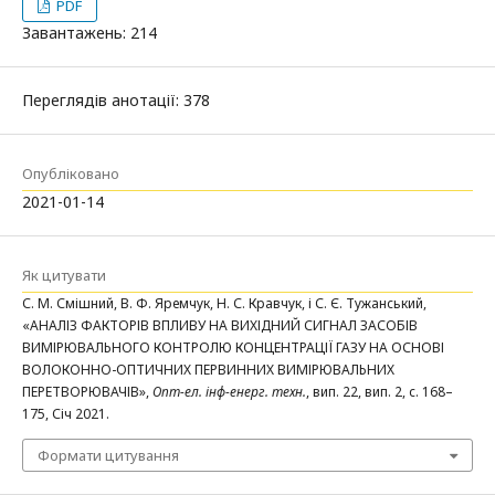
PDF
Завантажень: 214
Переглядів анотації: 378
Опубліковано
2021-01-14
Як цитувати
С. М. Смішний, В. Ф. Яремчук, Н. С. Кравчук, і С. Є. Тужанський,
«АНАЛІЗ ФАКТОРІВ ВПЛИВУ НА ВИХІДНИЙ СИГНАЛ ЗАСОБІВ
ВИМІРЮВАЛЬНОГО КОНТРОЛЮ КОНЦЕНТРАЦІЇ ГАЗУ НА ОСНОВІ
ВОЛОКОННО-ОПТИЧНИХ ПЕРВИННИХ ВИМІРЮВАЛЬНИХ
ПЕРЕТВОРЮВАЧІВ»,
Опт-ел. інф-енерг. техн.
, вип. 22, вип. 2, с. 168–
175, Січ 2021.
Формати цитування