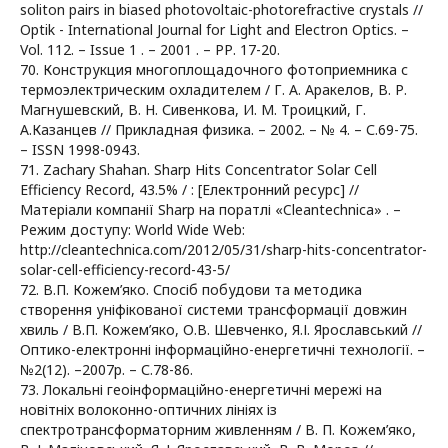
soliton pairs in biased photovoltaic-photorefractive crystals //
Optik - International Journal for Light and Electron Optics. –
Vol. 112. – Issue 1 . – 2001 . – PР. 17-20.
70. Конструкция многоплощадочного фотоприемника с
термоэлектрическим охладителем / Г. А. Аракелов, В. Р.
Магнушевский, В. Н. Сивенкова, И. М. Троицкий, Г.
А.Казанцев // Прикладная физика. – 2002. – № 4. – С.69-75.
– ISSN 1998-0943.
71. Zachary Shahan. Sharp Hits Concentrator Solar Cell
Efficiency Record, 43.5% / : [Електронний ресурс] //
Матеріали компанії Sharp на поратлі «Cleantechnica» . –
Режим доступу: World Wide Web:
http://cleantechnica.com/2012/05/31/sharp-hits-concentrator-
solar-cell-efficiency-record-43-5/
72. В.П. Кожем’яко. Спосіб побудови та методика
створення уніфікованої системи трансформації довжин
хвиль / В.П. Кожем’яко, О.В. Шевченко, Я.І. Ярославський //
Оптико-електронні інформаційно-енергетичні технології. –
№2(12). –2007р. – С.78-86.
73. Локальні геоінформаційно-енергетичні мережі на
новітніх волоконно-оптичних лініях із
спектротрансформаторним живленням / В. П. Кожем’яко,