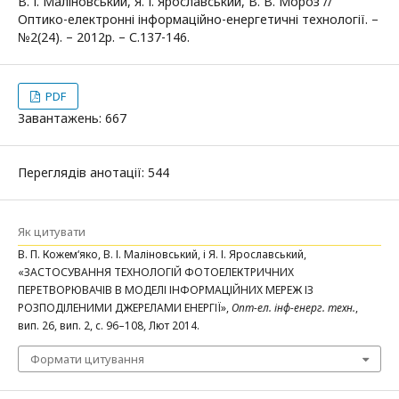
В. І. Маліновський, Я. І. Ярославський, В. В. Мороз //
Оптико-електронні інформаційно-енергетичні технології. –
№2(24). – 2012р. – С.137-146.
PDF
Завантажень: 667
Переглядів анотації: 544
Як цитувати
В. П. Кожем‘яко, В. І. Маліновський, і Я. І. Ярославський,
«ЗАСТОСУВАННЯ ТЕХНОЛОГІЙ ФОТОЕЛЕКТРИЧНИХ
ПЕРЕТВОРЮВАЧІВ В МОДЕЛІ ІНФОРМАЦІЙНИХ МЕРЕЖ ІЗ
РОЗПОДІЛЕНИМИ ДЖЕРЕЛАМИ ЕНЕРГІЇ»,
Опт-ел. інф-енерг. техн.
,
вип. 26, вип. 2, с. 96–108, Лют 2014.
Формати цитування