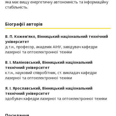
яка має вищу енергетичну автономність та інформаційну
стабільність.
Біографії авторів
В. П. Кожем‘яко,
Вінницький національний технічний
університет
д.т.н., професор, академік АІНУ, завідувач кафедри
лазерної та оптоелектронної техніки
В. І. Маліновський,
Вінницький національний
технічний університет
к.т.н., науковий співробітник, ст. викладач кафедри
лазерної та оптоелектронної техніки
Я. І. Ярославський,
Вінницький національний
технічний університет
здобувач кафедри лазерної та оптоелектронної техніки
Посилання