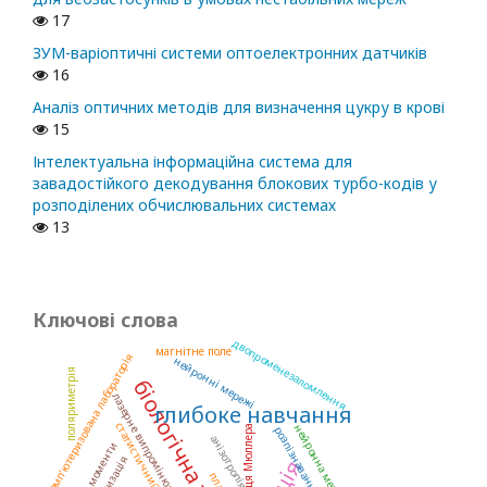
17
ЗУМ-варіоптичні системи оптоелектронних датчиків
16
Аналіз оптичних методів для визначення цукру в крові
15
Інтелектуальна інформаційна система для
завадостійкого декодування блокових турбо-кодів у
розподілених обчислювальних системах
13
Ключові слова
двопроменезаломлення
магнітне поле
комп’ютеризована лабораторія
нейронні мережі
поляриметрія
біологічна тканина
лазерне випромінювання
глибоке навчання
статистичний аналіз
нейронна мережа
матриця Мюллера
розпізнавання образів
анізотропія