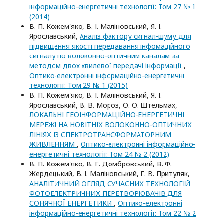
iнформацiйно-енергетичнi технологiї: Том 27 № 1
(2014)
В. П. Кожем'яко, В. І. Маліновський, Я. І.
Ярославський,
Аналіз фактору сигнал-шуму для
підвищення якості передавання інфомаційного
сигналу по волоконно-оптичним каналам за
методом двох хвилевої передачі інформації
,
Оптико-електроннi iнформацiйно-енергетичнi
технологiї: Том 29 № 1 (2015)
В. П. Кожем'яко, В. І. Маліновський, Я. І.
Ярославський, В. В. Мороз, О. О. Штельмах,
ЛОКАЛЬНІ ГЕОІНФОРМАЦІЙНО-ЕНЕРГЕТИЧНІ
МЕРЕЖІ НА НОВІТНІХ ВОЛОКОННО-ОПТИЧНИХ
ЛІНІЯХ ІЗ СПЕКТРОТРАНСФОРМАТОРНИМ
ЖИВЛЕННЯМ
,
Оптико-електроннi iнформацiйно-
енергетичнi технологiї: Том 24 № 2 (2012)
В. П. Кожем'яко, В. Г. Домбровський, В. Ф.
Жердецький, В. І. Маліновський, Г. В. Притуляк,
АНАЛІТИЧНИЙ ОГЛЯД СУЧАСНИХ ТЕХНОЛОГІЙ
ФОТОЕЛЕКТРИЧНИХ ПЕРЕТВОРЮВАЧІВ ДЛЯ
СОНЯЧНОЇ ЕНЕРГЕТИКИ
,
Оптико-електроннi
iнформацiйно-енергетичнi технологiї: Том 22 № 2