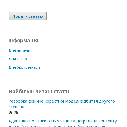
Подати статтю
Інформація
Для читачів
Для авторів
Для бібліотекарів
Найбільш читані статті
Розробка фізично коректної моделі відбиття другого
степеня
26
Адаптивні політики оптимізації та деградації контенту
для вебзастосунків в умовах нестабільних мереж