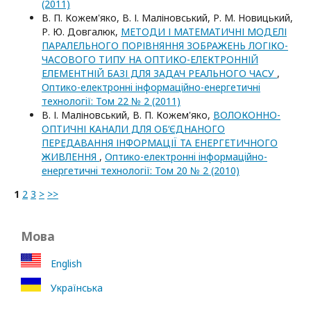
(2011)
В. П. Кожем'яко, В. І. Маліновський, Р. М. Новицький,
Р. Ю. Довгалюк,
МЕТОДИ І МАТЕМАТИЧНІ МОДЕЛІ
ПАРАЛЕЛЬНОГО ПОРІВНЯННЯ ЗОБРАЖЕНЬ ЛОГІКО-
ЧАСОВОГО ТИПУ НА ОПТИКО-ЕЛЕКТРОННІЙ
ЕЛЕМЕНТНІЙ БАЗІ ДЛЯ ЗАДАЧ РЕАЛЬНОГО ЧАСУ
,
Оптико-електроннi iнформацiйно-енергетичнi
технологiї: Том 22 № 2 (2011)
В. І. Маліновський, В. П. Кожем'яко,
ВОЛОКОННО-
ОПТИЧНІ КАНАЛИ ДЛЯ ОБ‘ЄДНАНОГО
ПЕРЕДАВАННЯ ІНФОРМАЦІЇ ТА ЕНЕРГЕТИЧНОГО
ЖИВЛЕННЯ
,
Оптико-електроннi iнформацiйно-
енергетичнi технологiї: Том 20 № 2 (2010)
1
2
3
>
>>
Мова
English
Українська