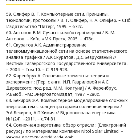
59. Олифер В. Г. Компьютерные сети. Принципы,
технологии, протоколы / В. Г. Олифер, Н. А. Олифер. – СПб:
Издательство “Питер”, 1999. – 672с.
60. Антонов В.М. Сучасні комп‘ютерні мережі / В. М.
Антонов. – Київ, «МК-Прес», 2005. – 478с.
61. Скуратов А.К. Администрирование
телекоммуникационной сети на основе статистического
анализа трафика / А.К.Скуратов, Д.С.Безрукавный //
Вестник Таганрогского Государственного Университета .
– 2004. – Том 10. – С. 919-923.
62. Фаренбрух А. Солнечные элементы: теория и
эксперимент : [Пер. с англ. И.П. Гавриловой и А.С.
Даревского; под ред. М.М. Колтуна] / А. Фаренбрух,
Р.Бьюб . –М.: Энергоатомиздат, 1987. –280с.
63. Бекиров Э.А. Компьютерное моделирование сложных
энергосистем с концентраторами солнечной энергии /
Э.А.Бекиров, А.П.Химич // Відновлювана енергетика . –
№1(24). –2011. – с.74-81.
64. Солнечная энергетика: обзор отрасли : [Електронний
ресурс] / по материалам компании Nitol Solar Limited. –
Режим доступу World Wide Web: