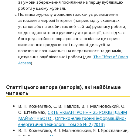
за умови збереження посилання на першу публікацію
роботи у цьому журналі.
Політика журналу дозволяє і заохочує розміщення
авторами в мережі Інтернет (наприклад, у сховищах
установ або на особистих веб-сайтах) рукопису роботи,
як до подання цього рукопису до редакції, так і під час
його редакційного опрацювання, оскільки це сприяє
виникненню продуктивної наукової дискусії та
позитивно позначається на оперативності та динаміці
цитування опублікованої роботи (див.
The Effect of Open
Access
).
Статті цього автора (авторів), які найбільше
читають
В. П. Кожем'яко, С. В. Павлов, В. І. Маліновський, О.
О. Штельмах,
СКТБ «КВАНТРОН» – 25 РОКІВ ІДЕЯМ
МАЙБУТНЬОГО
,
Оптико-електроннi iнформацiйно-
енергетичнi технологiї: Том 26 № 2 (2013)
В. П. Кожем'яко, В. І. Маліновський, Я. І. Ярославький,