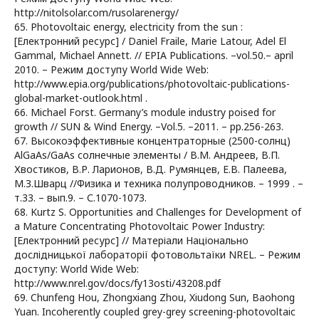
http://nitolsolar.com/rusolarenergy/
65. Photovoltaic energy, electricity from the sun :
[Електронний ресурс] / Daniel Fraile, Marie Latour, Adel El
Gammal, Michael Annett. // EPIA Publications. –vol.50.– april
2010. – Режим доступу World Wide Web:
http://www.epia.org/publications/photovoltaic-publications-
global-market-outlook.html .
66. Michael Forst. Germany’s module industry poised for
growth // SUN & Wind Energy. –Vol.5. –2011. – pp.256-263.
67. Высокоэффективные концентраторные (2500-солнц)
AlGaAs/GaAs солнечные элементы / В.М. Андреев, В.П.
Хвостиков, В.Р. Ларионов, В.Д. Румянцев, Е.В. Палеева,
М.З.Шварц //Физика и техника полупроводников. – 1999 . –
т.33. – вып.9. – С.1070-1073.
68. Kurtz S. Opportunities and Challenges for Development of
a Mature Concentrating Photovoltaic Power Industry:
[Електронний ресурс] // Матеріали Національно
дослідницької лабораторії фотовольтаїки NREL. – Режим
доступу: World Wide Web:
http://www.nrel.gov/docs/fy13osti/43208.pdf
69. Chunfeng Hou, Zhongxiang Zhou, Xiudong Sun, Baohong
Yuan. Incoherently coupled grey-grey screening-photovoltaic