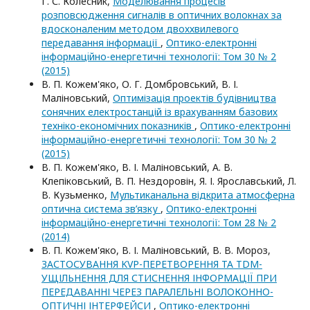
Г. С. Колесник,
Моделювання процесів
розповсюдження сигналів в оптичних волокнах за
вдосконаленим методом двоххвилевого
передавання інформації
,
Оптико-електроннi
iнформацiйно-енергетичнi технологiї: Том 30 № 2
(2015)
В. П. Кожем'яко, О. Г. Домбровський, В. І.
Маліновський,
Оптимізація проектів будівництва
сонячних електростанцій із врахуванням базових
техніко-економічних показників
,
Оптико-електроннi
iнформацiйно-енергетичнi технологiї: Том 30 № 2
(2015)
В. П. Кожем'яко, В. І. Маліновський, А. В.
Клепіковський, В. П. Нездоровін, Я. І. Ярославський, Л.
В. Кузьменко,
Мультиканальна відкрита атмосферна
оптична система зв’язку
,
Оптико-електроннi
iнформацiйно-енергетичнi технологiї: Том 28 № 2
(2014)
В. П. Кожем'яко, В. І. Маліновський, В. В. Мороз,
ЗАСТОСУВАННЯ KVP-ПЕРЕТВОРЕННЯ ТА TDM-
УЩІЛЬНЕННЯ ДЛЯ СТИСНЕННЯ ІНФОРМАЦІЇ ПРИ
ПЕРЕДАВАННІ ЧЕРЕЗ ПАРАЛЕЛЬНІ ВОЛОКОННО-
ОПТИЧНІ ІНТЕРФЕЙСИ
,
Оптико-електроннi