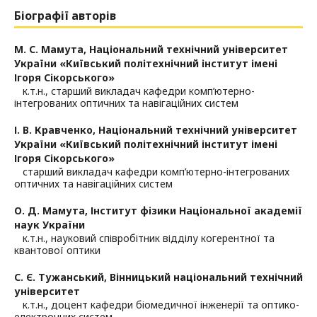
Біографії авторів
М. С. Мамута,
Національний технічний університет
України «Київський політехнічний інститут імені
Ігоря Сікорського»
к.т.н., старший викладач кафедри комп’ютерно-
інтегрованих оптичних та навігаційних систем
І. В. Кравченко,
Національний технічний університет
України «Київський політехнічний інститут імені
Ігоря Сікорського»
старший викладач кафедри комп’ютерно-інтегрованих
оптичних та навігаційних систем
О. Д. Мамута,
Інститут фізики Національної академії
наук України
к.т.н., науковий співробітник відділу когерентної та
квантової оптики
С. Є. Тужанський,
Вінницький національний технічний
університет
к.т.н., доцент кафедри біомедичної інженерії та оптико-
електронних систем