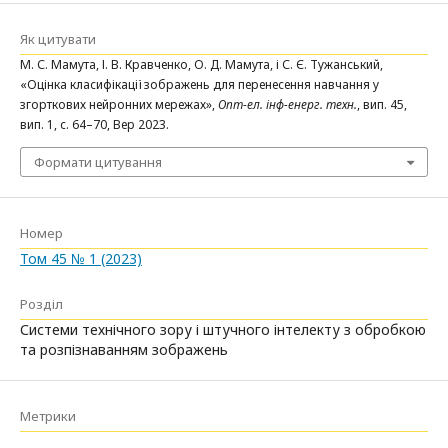
Як цитувати
М. С. Мамута, І. В. Кравченко, О. Д. Мамута, і С. Є. Тужанський,
«Оцінка класифікації зображень для перенесення навчання у
згорткових нейронних мережах»,
Опт-ел. інф-енерг. техн.
, вип. 45,
вип. 1, с. 64–70, Вер 2023.
Формати цитування
Номер
Том 45 № 1 (2023)
Розділ
Системи технічного зору і штучного інтелекту з обробкою
та розпізнаванням зображень
Метрики