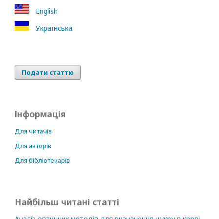
English
Українська
Подати статтю
Інформація
Для читачів
Для авторів
Для бібліотекарів
Найбільш читані статті
Аналіз оптичних методів для визначення цукру в крові