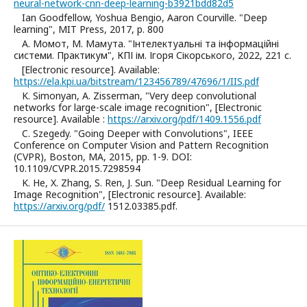
neural-network-cnn-deep-learning-b3921bdd82d5
Ian Goodfellow, Yoshua Bengio, Aaron Courville. "Deep
learning", MIT Press, 2017, p. 800
А. Момот, М. Мамута. "Інтелектуальні та інформаційні
системи. Практикум", КПІ ім. Ігоря Сікорського, 2022, 221 с.
[Electronic resource]. Available:
https://ela.kpi.ua/bitstream/123456789/47696/1/IIS.pdf
K. Simonyan, A. Zisserman, "Very deep convolutional
networks for large-scale image recognition", [Electronic
resource]. Available :
https://arxiv.org/pdf/1409.1556.pdf
C. Szegedy. "Going Deeper with Convolutions", IEEE
Conference on Computer Vision and Pattern Recognition
(CVPR), Boston, MA, 2015, pp. 1-9. DOI:
10.1109/CVPR.2015.7298594
K. He, X. Zhang, S. Ren, J. Sun. "Deep Residual Learning for
Image Recognition", [Electronic resource]. Available:
https://arxiv.org/pdf/
1512.03385.pdf.