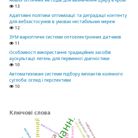
13
Адаптивні політики оптимізації та деградації контенту
для вебзастосунків в умовах нестабільних мереж
12
ЗУМ-варіоптичні системи оптоелектронних датчиків
11
Особливості використання традиційних засобів
аускультації легень для первинної діагностики
10
Автоматизовані системи підбору імплантів колінного
суглоба: огляд і перспективи
10
Ключові слова
паралельні обчислення
нейронна мережа
магнітне поле
автоматизація