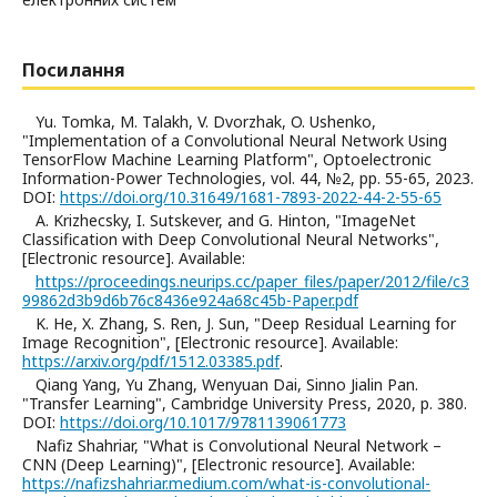
Посилання
Yu. Tomka, M. Talakh, V. Dvorzhak, O. Ushenko,
"Implementation of a Convolutional Neural Network Using
TensorFlow Machine Learning Platform", Optoelectronic
Information-Power Technologies, vol. 44, №2, pp. 55-65, 2023.
DOI:
https://doi.org/10.31649/1681-7893-2022-44-2-55-65
A. Krizhecsky, I. Sutskever, and G. Hinton, "ImageNet
Classification with Deep Convolutional Neural Networks",
[Electronic resource]. Available:
https://proceedings.neurips.cc/paper_files/paper/2012/file/c3
99862d3b9d6b76c8436e924a68c45b-Paper.pdf
K. He, X. Zhang, S. Ren, J. Sun, "Deep Residual Learning for
Image Recognition", [Electronic resource]. Available:
https://arxiv.org/pdf/1512.03385.pdf
.
Qiang Yang, Yu Zhang, Wenyuan Dai, Sinno Jialin Pan.
"Transfer Learning", Cambridge University Press, 2020, p. 380.
DOI:
https://doi.org/10.1017/9781139061773
Nafiz Shahriar, "What is Convolutional Neural Network –
CNN (Deep Learning)", [Electronic resource]. Available:
https://nafizshahriar.medium.com/what-is-convolutional-