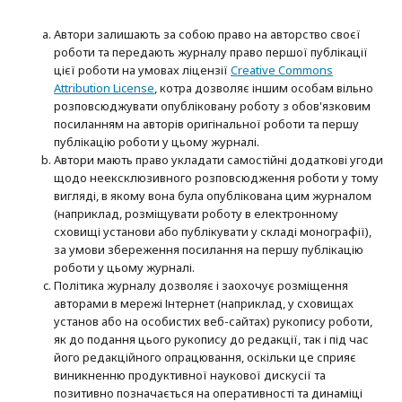
Автори залишають за собою право на авторство своєї
роботи та передають журналу право першої публікації
цієї роботи на умовах ліцензії
Creative Commons
Attribution License
, котра дозволяє іншим особам вільно
розповсюджувати опубліковану роботу з обов'язковим
посиланням на авторів оригінальної роботи та першу
публікацію роботи у цьому журналі.
Автори мають право укладати самостійні додаткові угоди
щодо неексклюзивного розповсюдження роботи у тому
вигляді, в якому вона була опублікована цим журналом
(наприклад, розміщувати роботу в електронному
сховищі установи або публікувати у складі монографії),
за умови збереження посилання на першу публікацію
роботи у цьому журналі.
Політика журналу дозволяє і заохочує розміщення
авторами в мережі Інтернет (наприклад, у сховищах
установ або на особистих веб-сайтах) рукопису роботи,
як до подання цього рукопису до редакції, так і під час
його редакційного опрацювання, оскільки це сприяє
виникненню продуктивної наукової дискусії та
позитивно позначається на оперативності та динаміці