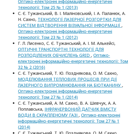
Оптико-електроннi iнформацiйно-енергетичнi
технологiї: Том 25 № 1 (2013)
С. Є. Тужанський, В. І. Маліновський, І. А. Паланюк, А.
Н. Сахно,
ТЕХНОЛОГІЇ ЛАЗЕРНОЇ РОЗГОРТКИ ДЛЯ
СИСТЕМ ВІДТВОРЕННЯ ВІЗУАЛЬНОЇ ІНФОРМАЦІЇ
,
Оптико-електроннi iнформацiйно-енергетичнi
технологiї: Том 23 № 1 (2012)
Г. Л. Лисенко, С. Є. Тужанський, А. І. М. Алькейсі,
ОПТИЧНІ ТРАНСПОРТНІ ТЕХНОЛОГІЇ ДЛЯ
РОЗПОДІЛЕНИХ ОБЧИСЛЕНЬ GRID
,
Оптико-
електроннi iнформацiйно-енергетичнi технологiї: Том
32 № 2 (2016)
С. Є. Тужанський, Т. Ю. Позднякова, О. М. Сахно,
МОДЕЛЮВАННЯ ТЕПЛОВИХ ПРОЦЕСІВ ПРИ ДІЇ
ЛАЗЕРНОГО ВИПРОМІНЮВАННЯ НА БІОТКАНИНУ
,
Оптико-електроннi iнформацiйно-енергетичнi
технологiї: Том 27 № 1 (2014)
С. Є. Тужанський, А. М. Сахно, В. А. Шевчук, А. А.
Поплавська,
ІНФРАЧЕРВОНИЙ ДАТЧИК ВМІСТУ
ВОДИ В СКРАПЛЕНОМУ ГАЗІ
,
Оптико-електроннi
iнформацiйно-енергетичнi технологiї: Том 27 № 1
(2014)
С. Є. Тужанський, Т. Ю. Позднякова, О. М. Сахно,