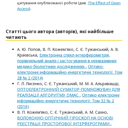
цитування опублікованої роботи (див.
The Effect of Open
Access
).
Статті цього автора (авторів), які найбільше
читають
А. Ю. Попов, В. П. Кожем'яко, С. Є. Тужанський, А. В.
Краєвська,
Електронна спекл-інтерферометрія,
порівняльний аналіз і застосування в неінвазивних
медико-біологічних дослідженнях
,
Оптико-
електроннi iнформацiйно-енергетичнi технологiї: Том
28 № 2 (2014)
Г. Л. Лисенко, С. Є. Тужанський, М. М. А. Альравашді,
ОПТОЕЛЕКТРОННИЙ СУМАТОР-ПОМНОЖУВАЧ ДЛЯ
РЕАЛІЗАЦІЇ АЛГОРИТМУ DMAC
,
Оптико-електроннi
iнформацiйно-енергетичнi технологiї: Том 32 № 2
(2016)
В. П. Кожем‘яко, С. Є. Тужанський, А. М. Сахно,
ВОЛОКОННО-ОПТИЧНИЙ ГІРОСКОП НА ОСНОВІ
РЕЄСТРАЦІЇ ПРОСТОРОВОЇ ІНТЕРФЕРОГРАМИ
,