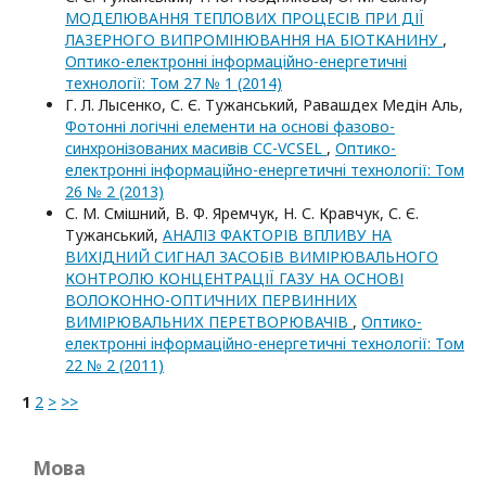
МОДЕЛЮВАННЯ ТЕПЛОВИХ ПРОЦЕСІВ ПРИ ДІЇ
ЛАЗЕРНОГО ВИПРОМІНЮВАННЯ НА БІОТКАНИНУ
,
Оптико-електроннi iнформацiйно-енергетичнi
технологiї: Том 27 № 1 (2014)
Г. Л. Лысенко, С. Є. Тужанський, Равашдех Медін Аль,
Фотонні логічні елементи на основі фазово-
синхронізованих масивів СС-VCSEL
,
Оптико-
електроннi iнформацiйно-енергетичнi технологiї: Том
26 № 2 (2013)
С. М. Смішний, В. Ф. Яремчук, Н. С. Кравчук, С. Є.
Тужанський,
АНАЛІЗ ФАКТОРІВ ВПЛИВУ НА
ВИХІДНИЙ СИГНАЛ ЗАСОБІВ ВИМІРЮВАЛЬНОГО
КОНТРОЛЮ КОНЦЕНТРАЦІЇ ГАЗУ НА ОСНОВІ
ВОЛОКОННО-ОПТИЧНИХ ПЕРВИННИХ
ВИМІРЮВАЛЬНИХ ПЕРЕТВОРЮВАЧІВ
,
Оптико-
електроннi iнформацiйно-енергетичнi технологiї: Том
22 № 2 (2011)
1
2
>
>>
Мова