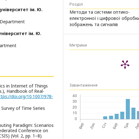
Розділ
ніверситет ім. Ю.
Методи та системи оптико-
електронної і цифрової обробк
e Department
зображень та сигналів
ніверситет ім. Ю.
Метрики
partment
Завантаження
ics in Internet of Things
ds.), Handbook of Real-
ttps://doi.org/10.1007/978-
3). Survey of Time Series
puting Paradigm: Scenarios
Federated Conference on
S) (Vol. 2, pp. 1–8).