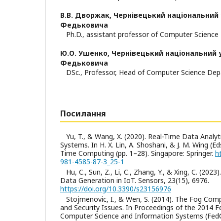
В.В. Дворжак,
Чернівецький національний у
Федьковича
Ph.D., assistant professor of Computer Scienc
Ю.О. Ушенко,
Чернівецький національний у
Федьковича
DSc., Professor, Head of Computer Science De
Посилання
Yu, T., & Wang, X. (2020). Real-Time Data Analyt
Systems. In H. X. Lin, A. Shoshani, & J. M. Wing (E
Time Computing (pp. 1–28). Singapore: Springer.
h
981-4585-87-3_25-1
Hu, C., Sun, Z., Li, C., Zhang, Y., & Xing, C. (202
Data Generation in IoT. Sensors, 23(15), 6976.
https://doi.org/10.3390/s23156976
Stojmenovic, I., & Wen, S. (2014). The Fog Com
and Security Issues. In Proceedings of the 2014 
Computer Science and Information Systems (FedCSI