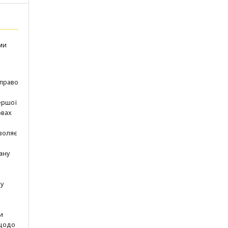
ми
 право
ершої
овах
зволяє
ану
шу
и
 щодо