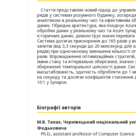
Стаття представляє новий підхід до управлі
рядів у системах розумного будинку, зосеред
аналітикою в реальному часі та ефективним зб
даних. Гібридна архітектура, яка поєднує Azu
обробки даних у реальному часі та Azure Syna
історичних даних, демонструє значні переваги
Система досягає прискорення до 165 разів у в
запитів (від 3,3 секунди до 20 мілісекунд для з
рядів) при одночасному зменшенні кількості о
разів. Впровадження оптимізаційних стратегій, 
зміни стану та інтервальне зберігання, значно
збереженні темпоральної цілісності даних. Си
масштабованість, здатність обробляти до 1 м
на секунду та досягає коефіцієнтів стиснення
10:1 у Synapse.
Біографії авторів
М.В. Талах,
Чернівецький національний уні
Федьковича
Ph.D., assistant professor of Computer Scienc