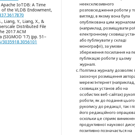
неексклюзивного
23). Apache IoTDB: A Time
gs of the VLDB Endowment,
розповсюдження роботи у т
7837.3617870
вигляді, в якому вона була
 Liang, Y., Liang, X., &
опублікована цим журналом
erscale Distributed File
(наприклад, розміщувати ро
 the 2017 ACM
електронному сховищі уста
 (SIGMOD ’17) (pp. 51–
або публікувати у складі
45/3035918.3056101
монографії), за умови
збереження посилання на п
публікацію роботи у цьому
журналі.
Політика журналу дозволяє і
заохочує розміщення автор
мережі Інтернет (наприклад,
сховищах установ або на
особистих веб-сайтах) руко
роботи, як до подання цього
рукопису до редакції, так і п
його редакційного опрацюва
оскільки це сприяє виникне
продуктивної наукової диску
позитивно позначається на