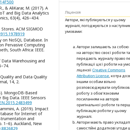
014F500
R., & AliKarar, M. (2017). A
Ліцензія
T and Big Data Analytics
ics, 63(4), 426–434.
Автори, які публікуються у цьому
журналі, погоджуються з наступни
ata Stores. ACM SIGMOD
умовами:
78915.1978919
rvey on NoSQL Database. In
 on Pervasive Computing
Автори залишають за собою
eth, South Africa: IEEE.
на авторство своєї роботи та
передають журналу право п
 of Data Warehousing and
публікації цієї роботи на ум
5–74.
ліцензії
Creative Commons
Attribution License
, котра до
a Quality and Data Quality
nal, 14, 2.
іншим особам вільно
розповсюджувати опубліков
(2016). MongoDB-Based
роботу з обов'язковим
 Big Data. IEEE Sensors
посиланням на авторів
JSEN.2015.2483499
оригінальної роботи та пер
& Flammini, A. (2019). Impact
публікацію роботи у цьому
abase for Internet of
журналі.
nstrumentation and
Автори мають право укладат
. 1–6). Auckland, New
самостійні додаткові угоди
9.8826829