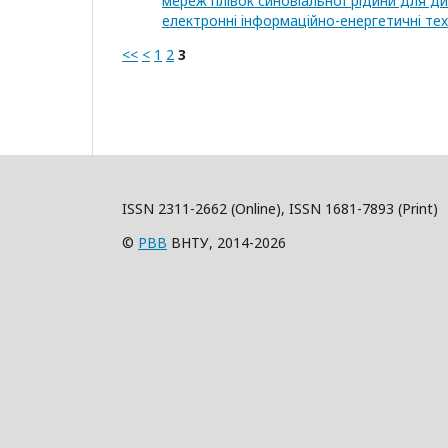
мереж плівок синовіальної рідини для д
електроннi iнформацiйно-енергетичнi техн
<<
<
1
2
3
ISSN 2311-2662 (Online), ISSN 1681-7893 (Print)
©
РВВ
ВНТУ, 2014-2026