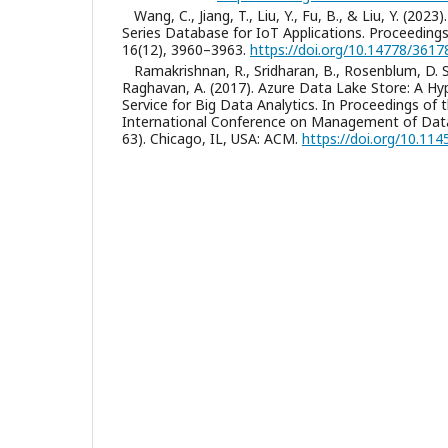
Wang, C., Jiang, T., Liu, Y., Fu, B., & Liu, Y. (20
Series Database for IoT Applications. Proceedin
16(12), 3960–3963.
https://doi.org/10.14778/361
Ramakrishnan, R., Sridharan, B., Rosenblum, D. S.,
Raghavan, A. (2017). Azure Data Lake Store: A Hyp
Service for Big Data Analytics. In Proceedings of
International Conference on Management of Data
63). Chicago, IL, USA: ACM.
https://doi.org/10.11