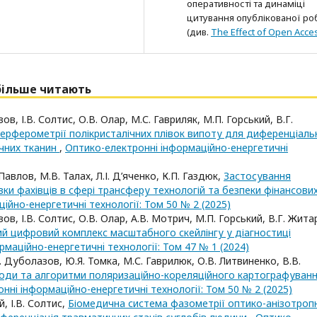
оперативності та динаміці
цитування опублікованої ро
(див.
The Effect of Open Acce
йбільше читають
в, І.В. Солтис, О.В. Олар, М.С. Гавриляк, М.П. Горський, В.Г.
ерферометрії полікристалічних плівок випоту для диференціаль
ічних тканин
,
Оптико-електроннi iнформацiйно-енергетичнi
 Павлов, М.В. Талах, Л.І. Д’яченко, К.П. Газдюк,
Застосування
ки фахівців в сфері трансферу технологій та безпеки фінансови
iйно-енергетичнi технологiї: Том 50 № 2 (2025)
в, І.В. Солтис, О.В. Олар, А.В. Мотрич, М.П. Горський, В.Г. Жита
й цифровий комплекс масштабного скейлінгу у діагностиці
мацiйно-енергетичнi технологiї: Том 47 № 1 (2024)
. Дуболазов, Ю.Я. Томка, М.С. Гаврилюк, О.В. Литвиненко, В.В.
ди та алгоритми поляризаційно-кореляційного картографуван
ннi iнформацiйно-енергетичнi технологiї: Том 50 № 2 (2025)
, І.В. Солтис,
Біомедична система фазометрії оптико-анізотроп