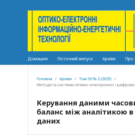
Домашня
Поточний випуск
Архіви
Про
Головна
/
Архіви
/
Том 50 № 2 (2025)
/
Методи та системи оптико-електронної і цифрової
Керування даними часови
баланс між аналітикою в 
даних