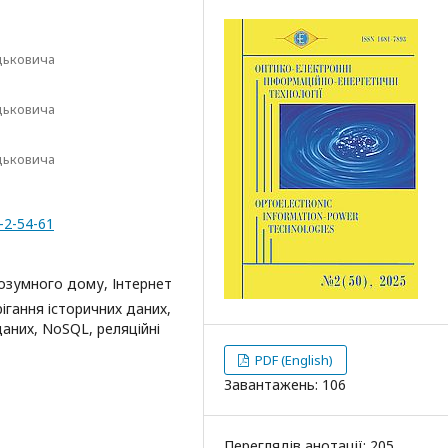
дьковича
дьковича
дьковича
-2-54-61
розумного дому, Інтернет
рігання історичних даних,
даних, NoSQL, реляційні
PDF (English)
Завантажень: 106
Переглядів анотації: 205