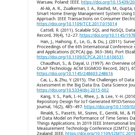
Warsaw, Poland: IEEE.
https://doi.org/10.15439/2
Al-Ali, A. R., Zualkernan, I. A., Rashid, M., Gupta, 
Smart Home Energy Management System Using Io
Approach. IEEE Transactions on Consumer Electron
https://doi.org/10.1109/TCE.2017.015014
Cattell, R. (2011). Scalable SQL and NoSQL D
Record, 39(4), 12–27.
https://doi.org/10.1145/19
Han, J., Haihong, E., Le, G., & Du, J. (2011). Su
Proceedings of the 6th International Conference
and Applications (ICPCA) (pp. 363–366). Port Elizab
https://doi.org/10.1109/ICPCA.2011.6106531
Chaudhuri, S., & Dayal, U. (1997). An Overview
OLAP Technology. ACM SIGMOD Record, 26(1), 6
https://doi.org/10.1145/248603.248616
Cai, L., & Zhu, Y. (2015). The Challenges of Dat
Assessment in the Big Data Era. Data Science Jour
https://doi.org/10.5334/dsj-2015-002
Kang, Y. S., Park, I.-H., Rhee, J., & Lee, Y.-H. 
Repository Design for IoT-Generated RFID/Sensor
Journal, 16(2), 485–497.
https://doi.org/10.1109/
Rinaldi, S., Pasetti, M., Sisinni, E., Gentili, M., 
of Data Model on Performance of Time Series Dat
Things Applications. In 2019 IEEE International I
Measurement Technology Conference (I2MTC) (pp
Zealand: IEEE.
https://doi.org/10.1109/I2MTC.201