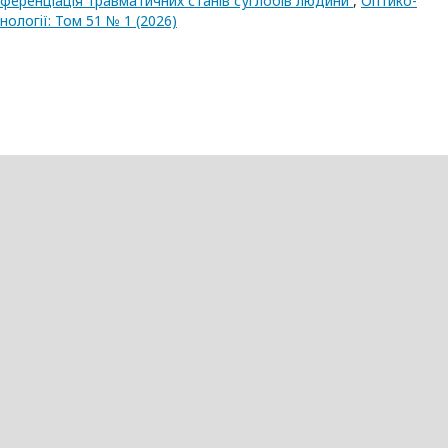
иференціація травматичних станів суглобів людини
,
Оптико-
ологiї: Том 51 № 1 (2026)