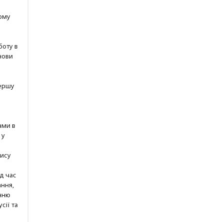
ому
боту в
нови
ершу
ами в
 у
пису
ід час
ння,
нню
сії та