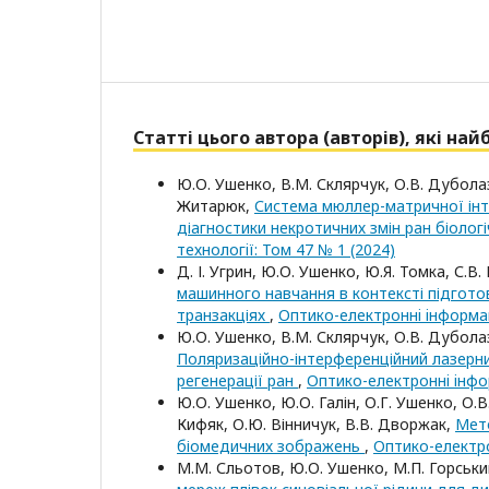
Статті цього автора (авторів), які на
Ю.О. Ушенко, В.М. Склярчук, О.В. Дуболазо
Житарюк,
Система мюллер-матричної інт
діагностики некротичних змін ран біолог
технологiї: Том 47 № 1 (2024)
Д. І. Угрин, Ю.О. Ушенко, Ю.Я. Томка, С.В.
машинного навчання в контексті підготов
транзакціях
,
Оптико-електроннi iнформац
Ю.О. Ушенко, В.М. Склярчук, О.В. Дуболазо
Поляризаційно-інтерференційний лазерни
регенерації ран
,
Оптико-електроннi iнфор
Ю.О. Ушенко, Ю.О. Галін, О.Г. Ушенко, О.В
Кифяк, О.Ю. Вінничук, В.В. Дворжак,
Мето
біомедичних зображень
,
Оптико-електро
М.М. Сльотов, Ю.О. Ушенко, М.П. Горський