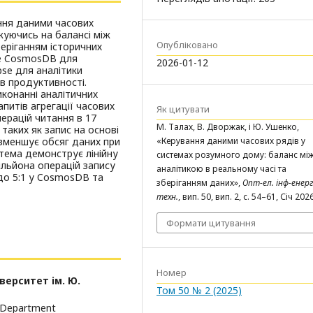
ння даними часових
жуючись на балансі між
Опубліковано
еріганням історичних
re CosmosDB для
2026-01-12
pse для аналітики
 в продуктивності.
иконанні аналітичних
апитів агрегації часових
Як цитувати
перацій читання в 17
М. Талах, В. Дворжак, і Ю. Ушенко,
таких як запис на основі
 зменшує обсяг даних при
«Керування даними часових рядів у
стема демонструє лінійну
системах розумного дому: баланс мі
ільйона операцій запису
аналітикою в реальному часі та
 до 5:1 у CosmosDB та
зберіганням даних»,
Опт-ел. інф-енерг
техн.
, вип. 50, вип. 2, с. 54–61, Січ 2026
Формати цитування
Номер
верситет ім. Ю.
Том 50 № 2 (2025)
e Department