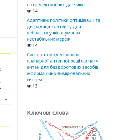
оптоелектронних датчиків
14
Адаптивні політики оптимізації та
деградації контенту для
вебзастосунків в умовах
нестабільних мереж
14
Синтез та моделювання
планарної антенної решітки патч-
антен для бездоротових засобів
ж
інформаційно-вимірювальних
систем
.
13
.
Ключові слова
двопроменезаломлення
статистичний аналіз
матриця Джонса
поляриметрія
фрактальний аналіз
система