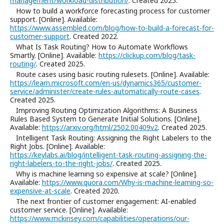
management/workload-distribution/
. Created 2025.
How to build a workforce forecasting process for customer
support. [Online]. Available:
https://www.assembled.com/blog/how-to-build-a-forecast-for-
customer-support
. Created 2022.
What Is Task Routing? How to Automate Workflows
Smartly. [Online]. Available:
https://clickup.com/blog/task-
routing/
. Created 2025.
Route cases using basic routing rulesets. [Online]. Available:
https://learn.microsoft.com/en-us/dynamics365/customer-
service/administer/create-rules-automatically-route-cases
.
Created 2025.
Improving Routing Optimization Algorithms: A Business
Rules Based System to Generate Initial Solutions. [Online].
Available:
https://arxiv.org/html/2502.00409v2
. Created 2025.
Intelligent Task Routing: Assigning the Right Labelers to the
Right Jobs. [Online]. Available:
https://keylabs.ai/blog/intelligent-task-routing-assigning-the-
right-labelers-to-the-right-jobs/
. Created 2025.
Why is machine learning so expensive at scale? [Online].
Available:
https://www.quora.com/Why-is-machine-learning-so-
expensive-at-scale
. Created 2020.
The next frontier of customer engagement: AI-enabled
customer service. [Online]. Available:
https://www.mckinsey.com/capabilities/operations/our-