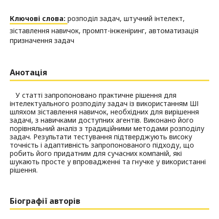
Ключові слова:
розподіл задач, штучний інтелект,
зіставлення навичок, промпт-інженіринг, автоматизація
призначення задач
Анотація
У статті запропоновано практичне рішення для
інтелектуального розподілу задач із використанням ШІ
шляхом зіставлення навичок, необхідних для вирішення
задачі, з навичками доступних агентів. Виконано його
порівняльний аналіз з традиційними методами розподілу
задач. Результати тестування підтверджують високу
точність і адаптивність запропонованого підходу, що
робить його придатним для сучасних компаній, які
шукають просте у впровадженні та гнучке у використанні
рішення.
Біографії авторів