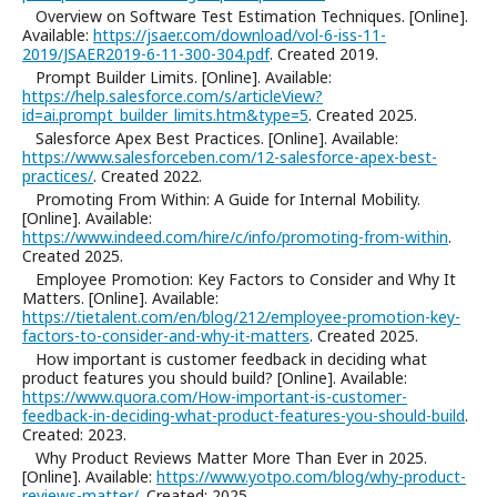
Overview on Software Test Estimation Techniques. [Online].
Available:
https://jsaer.com/download/vol-6-iss-11-
2019/JSAER2019-6-11-300-304.pdf
. Created 2019.
Prompt Builder Limits. [Online]. Available:
https://help.salesforce.com/s/articleView?
id=ai.prompt_builder_limits.htm&type=5
. Created 2025.
Salesforce Apex Best Practices. [Online]. Available:
https://www.salesforceben.com/12-salesforce-apex-best-
practices/
. Created 2022.
Promoting From Within: A Guide for Internal Mobility.
[Online]. Available:
https://www.indeed.com/hire/c/info/promoting-from-within
.
Created 2025.
Employee Promotion: Key Factors to Consider and Why It
Matters. [Online]. Available:
https://tietalent.com/en/blog/212/employee-promotion-key-
factors-to-consider-and-why-it-matters
. Created 2025.
How important is customer feedback in deciding what
product features you should build? [Online]. Available:
https://www.quora.com/How-important-is-customer-
feedback-in-deciding-what-product-features-you-should-build
.
Created: 2023.
Why Product Reviews Matter More Than Ever in 2025.
[Online]. Available:
https://www.yotpo.com/blog/why-product-
reviews-matter/
. Created: 2025.