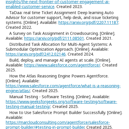
insights/the-next-frontier-of-customer-engagement-ai-
enabled-customer-service
. Created 2023.
TaDaa: real time Ticket Assignment Deep learning Auto
Advisor for customer support, help desk, and issue ticketing
systems. [Online]. Available:
https://arxiv.org/pdf/2207.11187
.
Created 2022.
A Survey on Task Assignment in Crowdsourcing. [Online].
Available:
https://arxiv.org/pdf/2111.08501
. Created 2021.
Distributed Task Allocation for Multi-Agent Systems: A
Submodular Optimization Approach. [Online]. Available:
https://arxiv.org/pdf/2412.02146
. Created 2024.
Build, deploy, and manage AI agents at scale. [Online].
Available:
https://www.salesforce.com/agentforce/
. Created
2025.
How the Atlas Reasoning Engine Powers Agentforce.
[Online]. Available:
https://www.salesforce.com/agentforce/what-is-a-reasoning-
engine/atlas/
. Created 2025.
Manual Testing - Software Testing. [Online]. Available:
https://www.geeksforgeeks.org/software-testing/software-
testing-manual-testing/
. Created 2025.
How to Use Salesforce Prompt Builder Successfully. [Online].
Available:
https://marcloudconsulting.com/agentforce/salesforce-
prompt-builder/#testing-in-prompt-builder
. Created 2025.