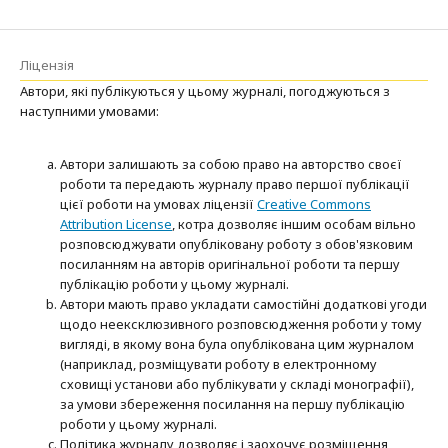
Ліцензія
Автори, які публікуються у цьому журналі, погоджуються з
наступними умовами:
Автори залишають за собою право на авторство своєї
роботи та передають журналу право першої публікації
цієї роботи на умовах ліцензії
Creative Commons
Attribution License
, котра дозволяє іншим особам вільно
розповсюджувати опубліковану роботу з обов'язковим
посиланням на авторів оригінальної роботи та першу
публікацію роботи у цьому журналі.
Автори мають право укладати самостійні додаткові угоди
щодо неексклюзивного розповсюдження роботи у тому
вигляді, в якому вона була опублікована цим журналом
(наприклад, розміщувати роботу в електронному
сховищі установи або публікувати у складі монографії),
за умови збереження посилання на першу публікацію
роботи у цьому журналі.
Політика журналу дозволяє і заохочує розміщення