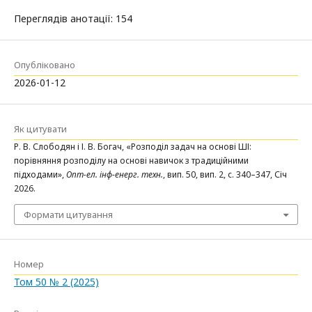
Переглядів анотації: 154
Опубліковано
2026-01-12
Як цитувати
Р. В. Слободян і І. В. Богач, «Розподіл задач на основі ШІ:
порівняння розподілу на основі навичок з традиційними
підходами»,
Опт-ел. інф-енерг. техн.
, вип. 50, вип. 2, с. 340–347, Січ
2026.
Формати цитування
Номер
Том 50 № 2 (2025)