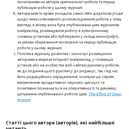
посиланням на авторів оригінальної роботи та першу
публікацію роботи у цьому журналі.
Автори мають право укладати самостійні додаткові угоди
щодо неексклюзивного розповсюдження роботи у тому
вигляді, в якому вона була опублікована цим журналом
(наприклад, розміщувати роботу в електронному
сховищі установи або публікувати у складі монографії),
за умови збереження посилання на першу публікацію
роботи у цьому журналі.
Політика журналу дозволяє і заохочує розміщення
авторами в мережі Інтернет (наприклад, у сховищах
установ або на особистих веб-сайтах) рукопису роботи,
як до подання цього рукопису до редакції, так і під час
його редакційного опрацювання, оскільки це сприяє
виникненню продуктивної наукової дискусії та
позитивно позначається на оперативності та динаміці
цитування опублікованої роботи (див.
The Effect of Open
Access
).
Статті цього автора (авторів), які найбільше
читають