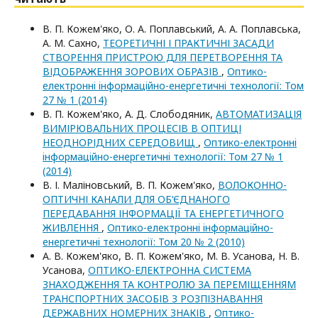
В. П. Кожем'яко, О. А. Поплавський, А. А. Поплавська,
А. М. Сахно,
ТЕОРЕТИЧНІ І ПРАКТИЧНІ ЗАСАДИ
СТВОРЕННЯ ПРИСТРОЮ ДЛЯ ПЕРЕТВОРЕННЯ ТА
ВІДОБРАЖЕННЯ ЗОРОВИХ ОБРАЗІВ
,
Оптико-
електроннi iнформацiйно-енергетичнi технологiї: Том
27 № 1 (2014)
В. П. Кожем'яко, А. Д. Слободяник,
АВТОМАТИЗАЦІЯ
ВИМІРЮВАЛЬНИХ ПРОЦЕСІВ В ОПТИЦІ
НЕОДНОРІДНИХ СЕРЕДОВИЩ
,
Оптико-електроннi
iнформацiйно-енергетичнi технологiї: Том 27 № 1
(2014)
В. І. Маліновський, В. П. Кожем'яко,
ВОЛОКОННО-
ОПТИЧНІ КАНАЛИ ДЛЯ ОБ‘ЄДНАНОГО
ПЕРЕДАВАННЯ ІНФОРМАЦІЇ ТА ЕНЕРГЕТИЧНОГО
ЖИВЛЕННЯ
,
Оптико-електроннi iнформацiйно-
енергетичнi технологiї: Том 20 № 2 (2010)
А. В. Кожем'яко, В. П. Кожем'яко, М. В. Усанова, Н. В.
Усанова,
ОПТИКО-ЕЛЕКТРОННА СИСТЕМА
ЗНАХОДЖЕННЯ ТА КОНТРОЛЮ ЗА ПЕРЕМІЩЕННЯМ
ТРАНСПОРТНИХ ЗАСОБІВ З РОЗПІЗНАВАННЯ
ДЕРЖАВНИХ НОМЕРНИХ ЗНАКІВ
,
Оптико-