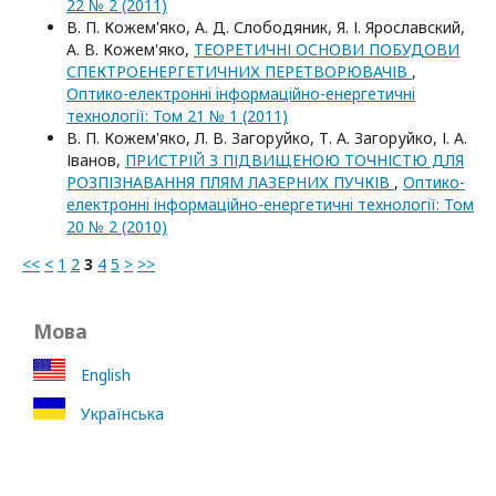
22 № 2 (2011)
В. П. Кожем'яко, А. Д. Слободяник, Я. І. Ярославский,
А. В. Кожем'яко,
ТЕОРЕТИЧНІ ОСНОВИ ПОБУДОВИ
СПЕКТРОЕНЕРГЕТИЧНИХ ПЕРЕТВОРЮВАЧІВ
,
Оптико-електроннi iнформацiйно-енергетичнi
технологiї: Том 21 № 1 (2011)
В. П. Кожем'яко, Л. В. Загоруйко, Т. А. Загоруйко, І. А.
Іванов,
ПРИСТРІЙ З ПІДВИЩЕНОЮ ТОЧНІСТЮ ДЛЯ
РОЗПІЗНАВАННЯ ПЛЯМ ЛАЗЕРНИХ ПУЧКІВ
,
Оптико-
електроннi iнформацiйно-енергетичнi технологiї: Том
20 № 2 (2010)
<<
<
1
2
3
4
5
>
>>
Мова
English
Українська