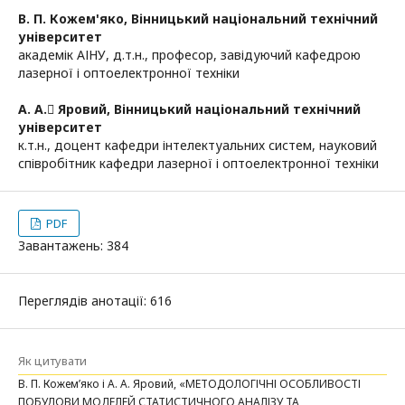
В. П. Кожем'яко,
Вінницький національний технічний
університет
академік АІНУ, д.т.н., професор, завідуючий кафедрою
лазерної і оптоелектронної техніки
А. А. Яровий,
Вінницький національний технічний
університет
к.т.н., доцент кафедри інтелектуальних систем, науковий
співробітник кафедри лазерної і оптоелектронної техніки
PDF
Завантажень: 384
Переглядів анотації: 616
Як цитувати
В. П. Кожем’яко і А. А. Яровий, «МЕТОДОЛОГІЧНІ ОСОБЛИВОСТІ
ПОБУДОВИ МОДЕЛЕЙ СТАТИСТИЧНОГО АНАЛІЗУ ТА