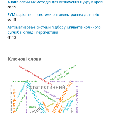
Аналіз оптичних методів для визначення цукру в крові
15
ЗУМ-варіоптичні системи оптоелектронних датчиків
15
Автоматизовані системи підбору імплантів колінного
суглоба: огляд і перспективи
13
Ключові слова
паралельні обчислення
комп’ютеризована лабораторія
матриця Джонса
анізотропія
комп’ютерний зір
обробка зображень
фрактальний аналіз
лазерне випромінювання
сингулярність
статистичний
теоретико-числовий базис
розпізнавання образів
математичне моделювання
матриця Мюллера
кореляційний
лазерна поляриметрія
плазма крові
довжина хвилі
статистичний аналіз
алгоритм
фільтрація
метод
лазер