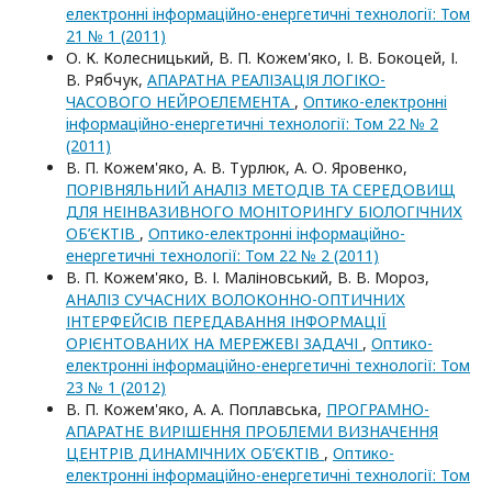
електроннi iнформацiйно-енергетичнi технологiї: Том
21 № 1 (2011)
О. К. Колесницький, В. П. Кожем'яко, І. В. Бокоцей, І.
В. Рябчук,
АПАРАТНА РЕАЛІЗАЦІЯ ЛОГІКО-
ЧАСОВОГО НЕЙРОЕЛЕМЕНТА
,
Оптико-електроннi
iнформацiйно-енергетичнi технологiї: Том 22 № 2
(2011)
В. П. Кожем'яко, А. В. Турлюк, А. О. Яровенко,
ПОРІВНЯЛЬНИЙ АНАЛІЗ МЕТОДІВ ТА СЕРЕДОВИЩ
ДЛЯ НЕІНВАЗИВНОГО МОНІТОРИНГУ БІОЛОГІЧНИХ
ОБ’ЄКТІВ
,
Оптико-електроннi iнформацiйно-
енергетичнi технологiї: Том 22 № 2 (2011)
В. П. Кожем'яко, В. І. Маліновський, В. В. Мороз,
АНАЛІЗ СУЧАСНИХ ВОЛОКОННО-ОПТИЧНИХ
ІНТЕРФЕЙСІВ ПЕРЕДАВАННЯ ІНФОРМАЦІЇ
ОРІЄНТОВАНИХ НА МЕРЕЖЕВІ ЗАДАЧІ
,
Оптико-
електроннi iнформацiйно-енергетичнi технологiї: Том
23 № 1 (2012)
В. П. Кожем'яко, А. А. Поплавська,
ПРОГРАМНО-
АПАРАТНЕ ВИРІШЕННЯ ПРОБЛЕМИ ВИЗНАЧЕННЯ
ЦЕНТРІВ ДИНАМІЧНИХ ОБ’ЄКТІВ
,
Оптико-
електроннi iнформацiйно-енергетичнi технологiї: Том