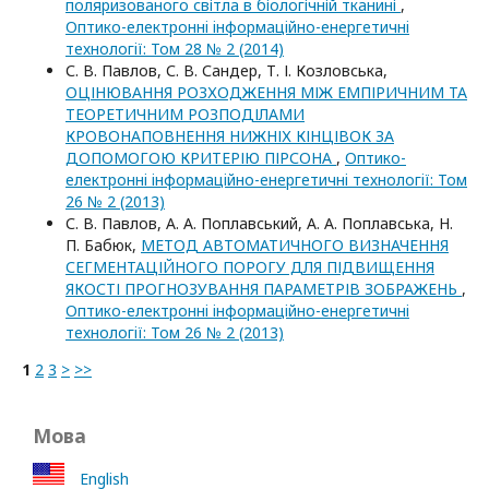
поляризованого світла в біологічній тканині
,
Оптико-електроннi iнформацiйно-енергетичнi
технологiї: Том 28 № 2 (2014)
С. В. Павлов, С. В. Сандер, Т. І. Козловська,
ОЦІНЮВАННЯ РОЗХОДЖЕННЯ МІЖ ЕМПІРИЧНИМ ТА
ТЕОРЕТИЧНИМ РОЗПОДІЛАМИ
КРОВОНАПОВНЕННЯ НИЖНІХ КІНЦІВОК ЗА
ДОПОМОГОЮ КРИТЕРІЮ ПІРСОНА
,
Оптико-
електроннi iнформацiйно-енергетичнi технологiї: Том
26 № 2 (2013)
С. В. Павлов, А. А. Поплавський, А. А. Поплавська, Н.
П. Бабюк,
МЕТОД АВТОМАТИЧНОГО ВИЗНАЧЕННЯ
СЕГМЕНТАЦІЙНОГО ПОРОГУ ДЛЯ ПІДВИЩЕННЯ
ЯКОСТІ ПРОГНОЗУВАННЯ ПАРАМЕТРІВ ЗОБРАЖЕНЬ
,
Оптико-електроннi iнформацiйно-енергетичнi
технологiї: Том 26 № 2 (2013)
1
2
3
>
>>
Мова
English