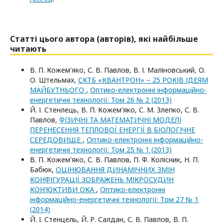
Статті цього автора (авторів), які найбільше
читають
В. П. Кожем'яко, С. В. Павлов, В. І. Маліновський, О.
О. Штельмах,
СКТБ «КВАНТРОН» – 25 РОКІВ ІДЕЯМ
МАЙБУТНЬОГО
,
Оптико-електроннi iнформацiйно-
енергетичнi технологiї: Том 26 № 2 (2013)
Й. І. Стенлець, В. П. Кожем'яко, С. М. Злепко, С. В.
Павлов,
ФІЗИЧНІ ТА МАТЕМАТИЧНІ МОДЕЛІ
ПЕРЕНЕСЕННЯ ТЕПЛОВОЇ ЕНЕРГІЇ В БІОЛОГІЧНЕ
СЕРЕДОВИЩЕ
,
Оптико-електроннi iнформацiйно-
енергетичнi технологiї: Том 25 № 1 (2013)
В. П. Кожем'яко, С. В. Павлов, П. Ф. Колісник, Н. П.
Бабюк,
ОЦІНЮВАННЯ ДИНАМІЧНИХ ЗМІН
КОНФІГУРАЦІЇ ЗОБРАЖЕНЬ МІКРОСУДИН
КОН’ЮКТИВИ ОКА
,
Оптико-електроннi
iнформацiйно-енергетичнi технологiї: Том 27 № 1
(2014)
Й. І. Стенцель, Й. Р. Салдан, С. В. Павлов, В. П.