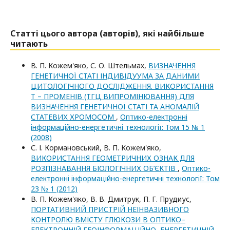
Статті цього автора (авторів), які найбільше
читають
В. П. Кожем'яко, С. О. Штельмах,
ВИЗНАЧЕННЯ
ГЕНЕТИЧНОЇ СТАТІ ІНДИВІДУУМА ЗА ДАНИМИ
ЦИТОЛОГІЧНОГО ДОСЛІДЖЕННЯ. ВИКОРИСТАННЯ
Т – ПРОМЕНІВ (ТГЦ ВИПРОМІНЮВАННЯ) ДЛЯ
ВИЗНАЧЕННЯ ГЕНЕТИЧНОЇ СТАТІ ТА АНОМАЛІЙ
СТАТЕВИХ ХРОМОСОМ
,
Оптико-електроннi
iнформацiйно-енергетичнi технологiї: Том 15 № 1
(2008)
С. І. Кормановський, В. П. Кожем'яко,
ВИКОРИСТАННЯ ГЕОМЕТРИЧНИХ ОЗНАК ДЛЯ
РОЗПІЗНАВАННЯ БІОЛОГІЧНИХ ОБ’ЄКТІВ
,
Оптико-
електроннi iнформацiйно-енергетичнi технологiї: Том
23 № 1 (2012)
В. П. Кожем'яко, В. В. Дмитрук, П. Г. Прудиус,
ПОРТАТИВНИЙ ПРИСТРІЙ НЕІНВАЗИВНОГО
КОНТРОЛЮ ВМІСТУ ГЛЮКОЗИ В ОПТИКО–
ЕЛЕКТРОННІЙ ГЕОІНФОРМАЦІЙНО–ЕНЕРГЕТИЧНІЙ