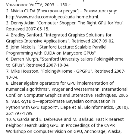
Ульяновск: УлГТУ, 2003. – 150 с.
2. NVidia CUDA [Електронни ресурс] – Режим доступу:
http://www.nvidia.com/object/cuda_home.html.
3. Denny Atkin. "Computer Shopper: The Right GPU for You".
Retrieved 2007-05-15.
4. Bradley Sanford. "Integrated Graphics Solutions for
Graphics-Intensive Applications". Retrieved 2007-09-02.
5. John Nickolls. "Stanford Lecture: Scalable Parallel
Programming with CUDA on Manycore GPUs"
6. Darren Murph. "Stanford University tailors Folding@home
to GPUs". Retrieved 2007-10-04.
7. Mike Houston. "Folding@Home - GPGPU". Retrieved 2007-
10-04.
8. Linear algebra operators for GPU implementation of
numerical algorithms", Kruger and Westermann, International
Conf. on Computer Graphics and Interactive Techniques, 2005
9. "ABC-SysBio—approximate Bayesian computation in
Python with GPU support", Liepe et al., Bioinformatics, (2010),
26:1797-1799.
10. V. Garcia and E. Debreuve and M. Barlaud. Fast k nearest
neighbor search using GPU. In Proceedings of the CVPR
Workshop on Computer Vision on GPU, Anchorage, Alaska,