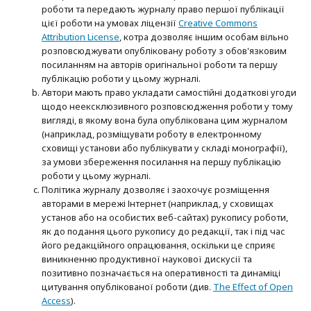
роботи та передають журналу право першої публікації
цієї роботи на умовах ліцензії
Creative Commons
Attribution License
, котра дозволяє іншим особам вільно
розповсюджувати опубліковану роботу з обов'язковим
посиланням на авторів оригінальної роботи та першу
публікацію роботи у цьому журналі.
Автори мають право укладати самостійні додаткові угоди
щодо неексклюзивного розповсюдження роботи у тому
вигляді, в якому вона була опублікована цим журналом
(наприклад, розміщувати роботу в електронному
сховищі установи або публікувати у складі монографії),
за умови збереження посилання на першу публікацію
роботи у цьому журналі.
Політика журналу дозволяє і заохочує розміщення
авторами в мережі Інтернет (наприклад, у сховищах
установ або на особистих веб-сайтах) рукопису роботи,
як до подання цього рукопису до редакції, так і під час
його редакційного опрацювання, оскільки це сприяє
виникненню продуктивної наукової дискусії та
позитивно позначається на оперативності та динаміці
цитування опублікованої роботи (див.
The Effect of Open
Access
).