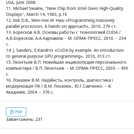
USA, June 2008.
11. Michael Swaine, "New Chip from Intel Gives High-Quality
Displays", March 14, 1983, p.16
12. Kirk D.B., Wen-mei W. Hwu «Programming massively
parallel processors. A hands-on approach», 2010, 279 ст.
13. Боресков А.В. Основы работы с технологией CUDA /
А.В.Боресков, А.А.Харламов. - М: ОЛМА-ПРЕСС, 2010. – 234
с.
14. J. Sanders, E.Kandrot «CUDA by example. An introduction
to general-purpose GPU programming», 2010, 313 ст.
15. Леонтьев В.П. Новейшая энциклопедия персонального
компьютера / В.П. Леонтьев. – М: ОЛМА-ПРЕСС, 2003. – 450
с.
16. Локазюк В.М. Надійнсть, контроль, діагностика і
модернізація ПК / В.М. Локазюк., Ю.Г.Савченко. – К:
Академія, 2004. – 376 с.
PDF
Завантажень: 231