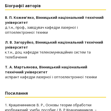
Біографії авторів
В. П. Кожем'яко,
Вінницький національний технічний
університет
д.т.н., проф., завідувач кафедри лазерної і
оптоелектронної техніки
Л. В. Загоруйко,
Вінницький національний технічний
університет
к.т.н., доц. кафедри телекомунікаційних систем та
телебачення
Т. А. Мартьянова,
Вінницький національний
технічний університет
аспірант кафедри лазерної і оптоелектронної техніки
Посилання
1. Крашенинников В. Р., Основы теории обработки
изображений: учебн. пособие / В. Р.Крашенинников. –