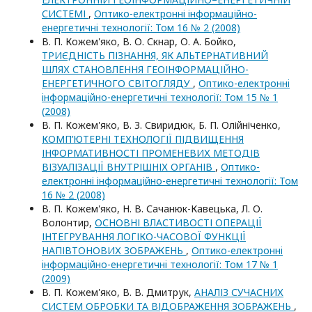
СИСТЕМІ
,
Оптико-електроннi iнформацiйно-
енергетичнi технологiї: Том 16 № 2 (2008)
В. П. Кожем'яко, В. О. Скнар, О. А. Бойко,
ТРИЄДНІСТЬ ПІЗНАННЯ, ЯК АЛЬТЕРНАТИВНИЙ
ШЛЯХ СТАНОВЛЕННЯ ГЕОІНФОРМАЦІЙНО-
ЕНЕРГЕТИЧНОГО СВІТОГЛЯДУ
,
Оптико-електроннi
iнформацiйно-енергетичнi технологiї: Том 15 № 1
(2008)
В. П. Кожем'яко, В. З. Свиридюк, Б. П. Олійніченко,
КОМП’ЮТЕРНІ ТЕХНОЛОГІЇ ПІДВИЩЕННЯ
ІНФОРМАТИВНОСТІ ПРОМЕНЕВИХ МЕТОДІВ
ВІЗУАЛІЗАЦІЇ ВНУТРІШНІХ ОРГАНІВ
,
Оптико-
електроннi iнформацiйно-енергетичнi технологiї: Том
16 № 2 (2008)
В. П. Кожем'яко, Н. В. Сачанюк-Кавецька, Л. О.
Волонтир,
ОСНОВНІ ВЛАСТИВОСТІ ОПЕРАЦІЇ
ІНТЕГРУВАННЯ ЛОГІКО-ЧАСОВОЇ ФУНКЦІЇ
НАПІВТОНОВИХ ЗОБРАЖЕНЬ
,
Оптико-електроннi
iнформацiйно-енергетичнi технологiї: Том 17 № 1
(2009)
В. П. Кожем'яко, В. В. Дмитрук,
АНАЛІЗ СУЧАСНИХ
СИСТЕМ ОБРОБКИ ТА ВІДОБРАЖЕННЯ ЗОБРАЖЕНЬ
,