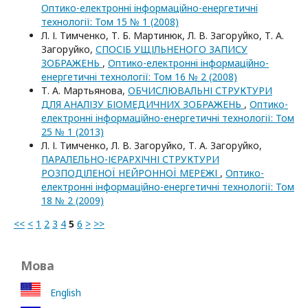
Оптико-електроннi iнформацiйно-енергетичнi
технологiї: Том 15 № 1 (2008)
Л. І. Тимченко, Т. Б. Мартинюк, Л. В. Загоруйко, Т. А.
Загоруйко,
СПОСІБ УЩІЛЬНЕНОГО ЗАПИСУ
ЗОБРАЖЕНЬ
,
Оптико-електроннi iнформацiйно-
енергетичнi технологiї: Том 16 № 2 (2008)
Т. А. Мартьянова,
ОБЧИСЛЮВАЛЬНІ СТРУКТУРИ
ДЛЯ АНАЛІЗУ БІОМЕДИЧНИХ ЗОБРАЖЕНЬ
,
Оптико-
електроннi iнформацiйно-енергетичнi технологiї: Том
25 № 1 (2013)
Л. І. Тимченко, Л. В. Загоруйко, Т. А. Загоруйко,
ПАРАЛЕЛЬНО-ІЄРАРХІЧНІ СТРУКТУРИ
РОЗПОДІЛЕНОЇ НЕЙРОННОЇ МЕРЕЖІ
,
Оптико-
електроннi iнформацiйно-енергетичнi технологiї: Том
18 № 2 (2009)
<<
<
1
2
3
4
5
6
>
>>
Мова
English