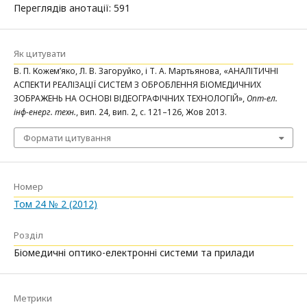
Переглядів анотації: 591
Як цитувати
В. П. Кожем’яко, Л. В. Загоруйко, і Т. А. Мартьянова, «АНАЛІТИЧНІ
АСПЕКТИ РЕАЛІЗАЦІЇ СИСТЕМ З ОБРОБЛЕННЯ БІОМЕДИЧНИХ
ЗОБРАЖЕНЬ НА ОСНОВІ ВІДЕОГРАФІЧНИХ ТЕХНОЛОГІЙ»,
Опт-ел.
інф-енерг. техн.
, вип. 24, вип. 2, с. 121–126, Жов 2013.
Формати цитування
Номер
Том 24 № 2 (2012)
Розділ
Біомедичні оптико-електронні системи та прилади
Метрики