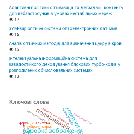
Адаптивні політики оптимізації та деградації контенту
для вебзастосунків в умовах нестабільних мереж
17
ЗУМ-варіоптичні системи оптоелектронних датчиків
16
Аналіз оптичних методів для визначення цукру в крові
15
Інтелектуальна інформаційна система для
завадостійкого декодування блокових турбо-кодів у
розподілених обчислювальних системах
13
Ключові слова
комп’ютерний зір
статистичні моменти
поляризація
класифікація
автоматизація
поляриметрія
інформаційна система
нейронні мережі
обробка зображень