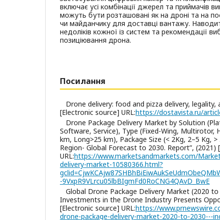
включає усі комбінації джерел та приймачів ви
можуть бути розташовані як на дроні та на 
чи майданчику для доставці вантажу. Наводит
недоліків кожної із систем та рекомендації в
позиціювання дрона.
Посилання
Drone delivery: food and pizza delivery, legality, 
[Electronic source] URL:
https://dostavista.ru/arti
Drone Package Delivery Market by Solution (Plat
Software, Service), Type (Fixed-Wing, Multirotor, 
km, Long>25 km), Package Size (< 2Kg, 2–5 Kg, > 
Region- Global Forecast to 2030. Report”, (2021) [
URL:
https://www.marketsandmarkets.com/Market
delivery-market-10580366.html?
gclid=CjwKCAjw87SHBhBiEiwAukSeUdmObeQMb
-9VxpR9VLrcu05lbBIgmFd0RoCNG4QAvD_BwE
Global Drone Package Delivery Market (2020 to 
Investments in the Drone Industry Presents Oppor
[Electronic source] URL:
https://www.prnewswire.c
drone-package-delivery-market-2020-to-2030---inc