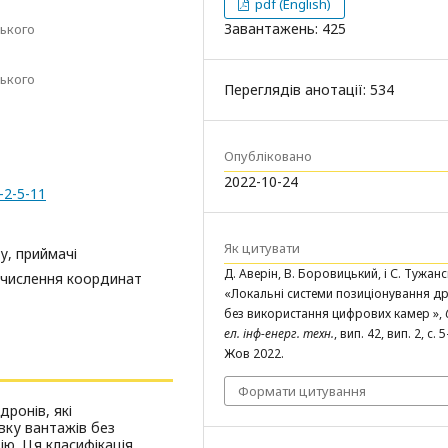
pdf (English)
Завантажень: 425
ського
ського
Переглядів анотації: 534
Опубліковано
2022-10-24
-2-5-11
Як цитувати
у, приймачі
Д. Аверін, В. Боровицький, і С. Тужанс
бчислення координат
«Локальні системи позиціонування д
без використання цифрових камер »,
ел. інф-енерг. техн.
, вип. 42, вип. 2, с. 
Жов 2022.
Формати цитування
дронів, які
вку вантажів без
ію. Ця класифікація