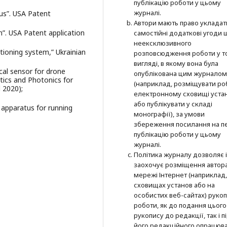
публікацію роботи у цьому
журналі.
tus”. USA Patent
Автори мають право укладат
em”. USA Patent application
самостійні додаткові угоди
неексклюзивного
itioning system,” Ukrainian
розповсюдження роботи у т
вигляді, в якому вона була
al sensor for drone
опублікована цим журналом
ics and Photonics for
(наприклад, розміщувати ро
 2020);
електронному сховищі уста
або публікувати у складі
l apparatus for running
монографії), за умови
збереження посилання на п
публікацію роботи у цьому
журналі.
Політика журналу дозволяє і
заохочує розміщення автор
мережі Інтернет (наприклад,
сховищах установ або на
особистих веб-сайтах) руко
роботи, як до подання цього
рукопису до редакції, так і п
його редакційного опрацюва