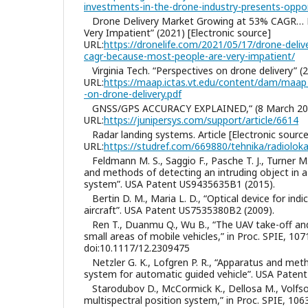
investments-in-the-drone-industry-presents-oppo
Drone Delivery Market Growing at 53% CAGR… 
Very Impatient” (2021) [Electronic source]
URL:
https://dronelife.com/2021/05/17/drone-deli
cagr-because-most-people-are-very-impatient/
Virginia Tech. “Perspectives on drone delivery” (
URL:
https://maap.ictas.vt.edu/content/dam/maap_
-on-drone-delivery.pdf
GNSS/GPS ACCURACY EXPLAINED,“ (8 March 2021
URL:
https://junipersys.com/support/article/6614
Radar landing systems. Article [Electronic source
URL:
https://studref.com/669880/tehnika/radiolok
Feldmann M. S., Saggio F., Pasche T. J., Turner M.
and methods of detecting an intruding object in a 
system”. USA Patent US9435635B1 (2015).
Bertin D. M., Maria L. D., “Optical device for indi
aircraft”. USA Patent US7535380B2 (2009).
Ren T., Duanmu Q., Wu B., “The UAV take-off an
small areas of mobile vehicles,” in Proc. SPIE, 10
doi:10.1117/12.2309475
Netzler G. K., Lofgren P. R., “Apparatus and met
system for automatic guided vehicle”. USA Paten
Starodubov D., McCormick K., Dellosa M., Volfson
multispectral position system,” in Proc. SPIE, 106