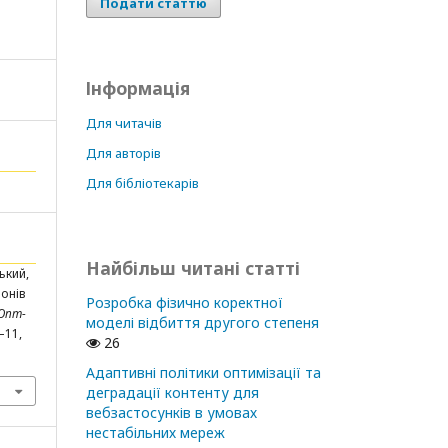
Подати статтю
Інформація
Для читачів
Для авторів
Для бібліотекарів
Найбільш читані статті
ький,
ронів
Розробка фізично коректної
Опт-
моделі відбиття другого степеня
5–11,
26
Адаптивні політики оптимізації та
деградації контенту для
вебзастосунків в умовах
нестабільних мереж