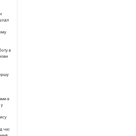
и
 щодо
ому
боту в
нови
ершу
ами в
 у
пису
ід час
ння,