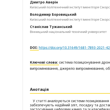
Дмитро Аверін
Київський політехнічний інститут імені Ігоря Сікор
Володимир Боровицький
Київський політехнічний інститут імені Ігоря Сікор
Станіслав Тужанський
Вінницький національний технічний університет
DOI:
https://doi.org/10.31649/1681-7893-2021-42
Ключові слова:
система позиціонування дрон
випромінювання, джерело випромінювання, о
Анотація
У статті аналізуються системи позиціювання 
забезпечують надійний зліт, посадку та доста
застосування цифрових камер та їх класифікац