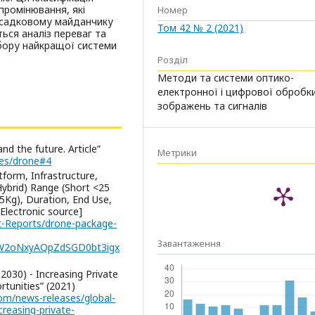
промінювання, які
Номер
посадковому майданчику
Том 42 № 2 (2021)
ься аналіз переваг та
ибору найкращої системи
Розділ
Методи та системи оптико-
електронної і цифрової обробк
зображень та сигналів
and the future. Article”
Метрики
cles/drone#4
form, Infrastructure,
Hybrid) Range (Short <25
5Kg), Duration, End Use,
Electronic source]
-Reports/drone-package-
Завантаження
W2oNxyAQpZdSGD0bt3igx
2030) - Increasing Private
tunities” (2021)
om/news-releases/global-
reasing-private-