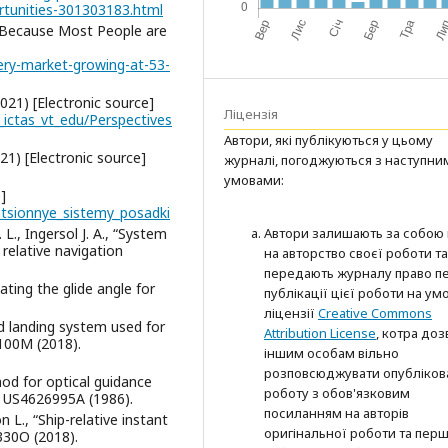
rtunities-301303183.html
Because Most People are
very-market-growing-at-53-
2021) [Electronic source]
Ліцензія
ictas_vt_edu/Perspectives
Автори, які публікуються у цьому
) [Electronic source]
журналі, погоджуються з наступни
умовами:
]
atsionnye_sistemy_posadki
 L., Ingersol J. A., “System
Автори залишають за собою
relative navigation
на авторство своєї роботи та
передають журналу право п
cating the glide angle for
публікації цієї роботи на ум
ліцензії
Creative Commons
d landing system used for
Attribution License
, котра до
7100M (2018).
іншим особам вільно
розповсюджувати опубліков
hod for optical guidance
роботу з обов'язковим
t US4626995A (1986).
посиланням на авторів
 L., “Ship-relative instant
оригінальної роботи та пер
330O (2018).