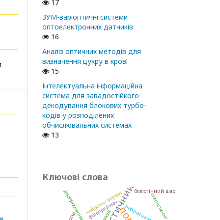
17
ЗУМ-варіоптичні системи
оптоелектронних датчиків
16
Аналіз оптичних методів для
визначення цукру в крові
и
15
Інтелектуальна інформаційна
система для завадостійкого
декодування блокових турбо-
кодів у розподілених
обчислювальних системах
13
Ключові слова
статистичний
біологічний шар
двопроменезаломлення
нейронні мережі
статистичні моменти
фотоприймач
нейронна мережа