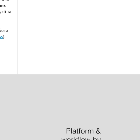
нню
сії та
боти
ss
).