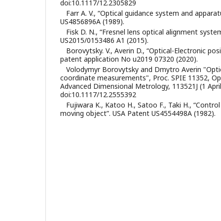
doi:10.1117/12.2305829
Farr A. V., “Optical guidance system and appara
US4856896A (1989).
Fisk D. N., “Fresnel lens optical alignment syst
US2015/0153486 A1 (2015).
Borovytsky. V., Averin D., “Optical-Electronic pos
patent application No u2019 07320 (2020).
Volodymyr Borovytsky and Dmytro Averin "Optic
coordinate measurements", Proc. SPIE 11352, Opt
Advanced Dimensional Metrology, 113521J (1 April
doi:10.1117/12.2555392
Fujiwara K., Katoo H., Satoo F., Taki H., “Contro
moving object”. USA Patent US4554498A (1982).