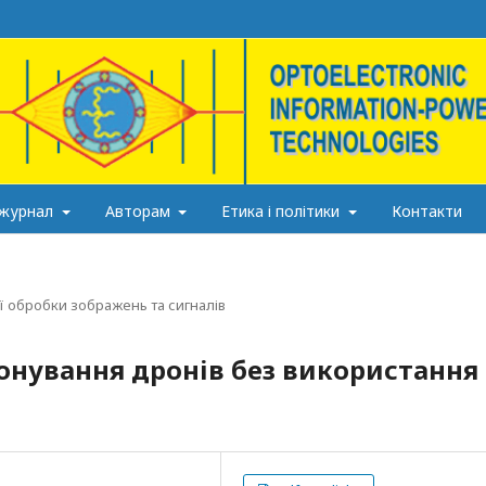
 журнал
Авторам
Етика і політики
Контакти
 обробки зображень та сигналів
онування дронів без використання