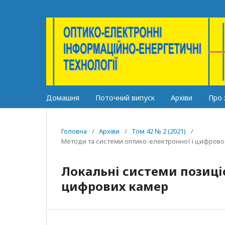
Домашня
Поточний випуск
Архіви
Про
Головна
/
Архіви
/
Том 42 № 2 (2021)
/
Методи та системи оптико-електронної і цифрової
Локальні системи позиці
цифрових камер