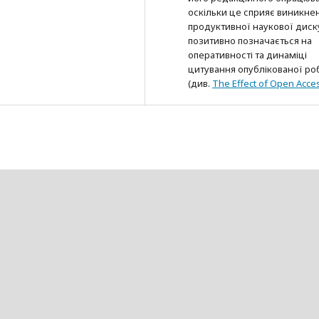
оскільки це сприяє виникне
продуктивної наукової диску
позитивно позначається на
оперативності та динаміці
цитування опублікованої ро
(див.
The Effect of Open Acce